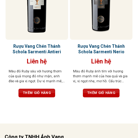
Rượu Vang Chén Thánh
Rượu Vang Chén Thánh
Schola Sarmenti Antieri
Schola Sarmenti Nerio
Liên hệ
Liên hệ
Màu đỏ Ruby sâu với hương thơm
Màu đỏ Ruby ánh tím với hương
của quả mọng đỏ như mận, anh
thơm mạnh mẽ của hoa quả và gia
đào và gia vị ngọt. Dư vị mạnh mẽ,
vị, vị ngọt nhẹ, mơ hồ. Cấu trúc
tươi mới và cân bằng, mềm mại và
phức tạp, mềm mại như lụa
dẻo dai trên vòm miệng
THÊM GIỎ HÀNG
THÊM GIỎ HÀNG
Công ty TNHH Ánh Vang