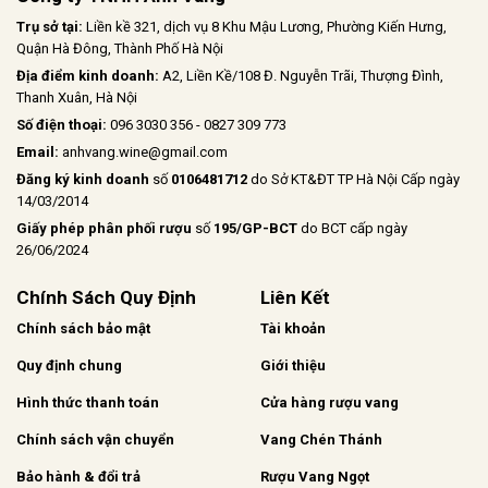
Trụ sở tại:
Liền kề 321, dịch vụ 8 Khu Mậu Lương, Phường Kiến Hưng,
Quận Hà Đông, Thành Phố Hà Nội
Địa điểm kinh doanh:
A2, Liền Kề/108 Đ. Nguyễn Trãi, Thượng Đình,
Thanh Xuân, Hà Nội
Số điện thoại:
096 3030 356 - 0827 309 773
Email:
anhvang.wine@gmail.com
Đăng ký kinh doanh
số
0106481712
do Sở KT&ĐT TP Hà Nội Cấp ngày
14/03/2014
Giấy phép phân phối rượu
số
195/GP-BCT
do BCT cấp ngày
26/06/2024
Chính Sách Quy Định
Liên Kết
Chính sách bảo mật
Tài khoản
Quy định chung
Giới thiệu
Hình thức thanh toán
Cửa hàng rượu vang
Chính sách vận chuyển
Vang Chén Thánh
Bảo hành & đổi trả
Rượu Vang Ngọt