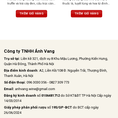
truffle và trái cây đen, cấu trúc cân
thuốc lá, tuyết tùng và hoa tử đinh
bằng
hương. Với tannin dai và dư vị dai
dẳng
THÊM GIỎ HÀNG
THÊM GIỎ HÀNG
Công ty TNHH Ánh Vang
Trụ sở tại:
Liền kề 321, dịch vụ 8 Khu Mậu Lương, Phường Kiến Hưng,
Quận Hà Đông, Thành Phố Hà Nội
Địa điểm kinh doanh:
A2, Liền Kề/108 Đ. Nguyễn Trãi, Thượng Đình,
Thanh Xuân, Hà Nội
Số điện thoại:
096 3030 356 - 0827 309 773
Email:
anhvang.wine@gmail.com
Đăng ký kinh doanh
số
0106481712
do Sở KT&ĐT TP Hà Nội Cấp ngày
14/03/2014
Giấy phép phân phối rượu
số
195/GP-BCT
do BCT cấp ngày
26/06/2024