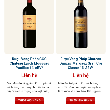
Rượu Vang Pháp GCC
Rượu Vang Pháp Chateau
Chateau Lynch Moussas
Dauzac Margaux Gran Cru
Pauillac 1% ABV*
Classe 1% ABV*
Liên hệ
Liên hệ
Màu đỏ sâu lắng, ánh tím quyến rũ
Màu đỏ Ruby ánh tím với hương
với hương thơm mạnh mẽ của trái
anh đào đen hòa quyện với nụ hoa
cây đen chín mọng như việt quất, lý
tầm xuân và cam thảo. Kết hợp với
chua đen và mâm xôi, kết hợp với
vị chát mượt mà, chua thanh thoát
cam thảo và gỗ sồi. Rượu có cấu
và cay đặc trưng, dư vị kéo dài với
THÊM GIỎ HÀNG
THÊM GIỎ HÀNG
trúc mạnh mẽ nhưng cân bằng,
mùi thuốc lá và đất ẩm
hậu vị tròn trịa, kéo dài, để lại dấu