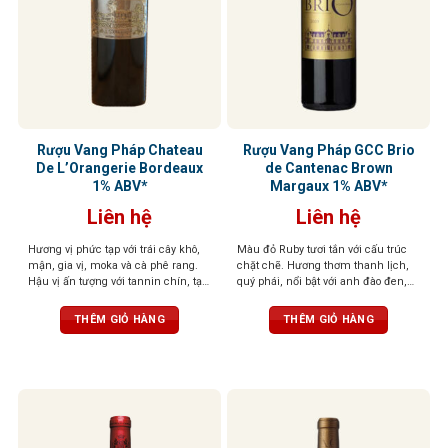
Rượu Vang Pháp Chateau
Rượu Vang Pháp GCC Brio
De L’Orangerie Bordeaux
de Cantenac Brown
1% ABV*
Margaux 1% ABV*
Liên hệ
Liên hệ
Hương vị phức tạp với trái cây khô,
Màu đỏ Ruby tươi tắn với cấu trúc
mận, gia vị, moka và cà phê rang.
chặt chẽ. Hương thơm thanh lịch,
Hậu vị ấn tượng với tannin chín, tạo
quý phái, nổi bật với anh đào đen,
cảm giác phong phú và béo ngậy
hoa violet và một chút thuốc lá. Lớp
tannin mượt mà, kéo dài ở hậu vị
THÊM GIỎ HÀNG
THÊM GIỎ HÀNG
cùng dư vị ngọt thanh dễ chịu. Kết
thúc kéo dài, đậm vị trái cây