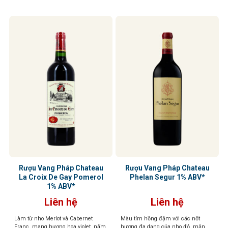
ấn tinh tế
Rượu Vang Pháp Chateau
Rượu Vang Pháp Chateau
La Croix De Gay Pomerol
Phelan Segur 1% ABV*
1% ABV*
Liên hệ
Liên hệ
Làm từ nho Merlot và Cabernet
Màu tím hồng đậm với các nốt
Franc, mang hương hoa violet, nấm
hương đa dạng của nho đỏ, mận,