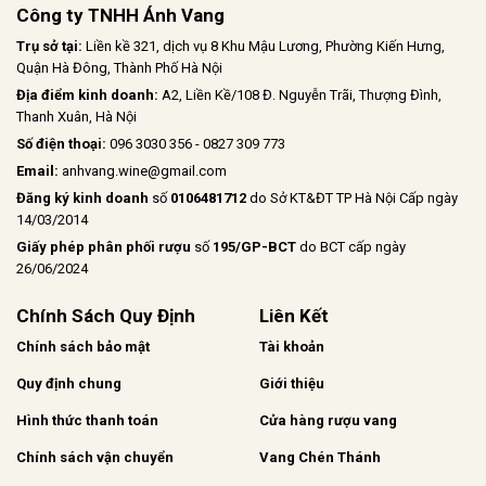
Công ty TNHH Ánh Vang
Trụ sở tại:
Liền kề 321, dịch vụ 8 Khu Mậu Lương, Phường Kiến Hưng,
Quận Hà Đông, Thành Phố Hà Nội
Địa điểm kinh doanh:
A2, Liền Kề/108 Đ. Nguyễn Trãi, Thượng Đình,
Thanh Xuân, Hà Nội
Số điện thoại:
096 3030 356 - 0827 309 773
Email:
anhvang.wine@gmail.com
Đăng ký kinh doanh
số
0106481712
do Sở KT&ĐT TP Hà Nội Cấp ngày
14/03/2014
Giấy phép phân phối rượu
số
195/GP-BCT
do BCT cấp ngày
26/06/2024
Chính Sách Quy Định
Liên Kết
Chính sách bảo mật
Tài khoản
Quy định chung
Giới thiệu
Hình thức thanh toán
Cửa hàng rượu vang
Chính sách vận chuyển
Vang Chén Thánh