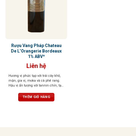
Rượu Vang Pháp Chateau
De L’Orangerie Bordeaux
1% ABV*
Liên hệ
Hương vị phức tạp với trái cây khô,
mận, gia vị, moka và cà phê rang.
Hậu vị ấn tượng với tannin chín, tạo
cảm giác phong phú và béo ngậy
THÊM GIỎ HÀNG