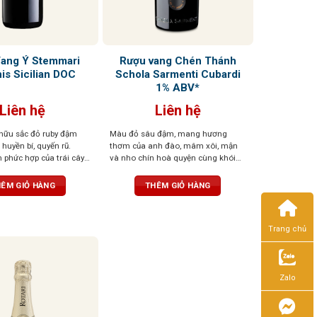
ang Ý Stemmari
Rượu vang Chén Thánh
is Sicilian DOC
Schola Sarmenti Cubardi
1% ABV*
Liên hệ
Liên hệ
hữu sắc đỏ ruby đậm
Màu đỏ sâu đậm, mang hương
huyền bí, quyến rũ.
thơm của anh đào, mâm xôi, mận
phức hợp của trái cây
và nho chín hoà quyện cùng khói
hồi, gia vị ngọt, thoang
thuốc lá, vani và gia vị
 nhân, vani và thuốc lá
ÊM GIỎ HÀNG
THÊM GIỎ HÀNG
ang tròn trịa, chát êm,
u vị ngọt dịu và kéo
Trang chủ
Zalo