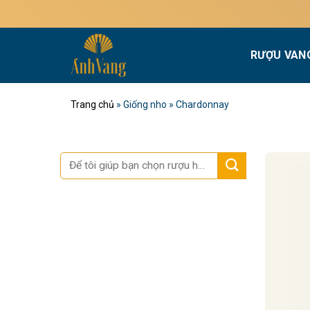
Bỏ
qua
nội
RƯỢU VAN
dung
Trang chủ
»
Giống nho
»
Chardonnay
Tìm
kiếm: