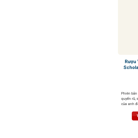
Rượu 
Schola
Phiên bản
quyến rũ,
của anh đà
lá, ca cao
gỗ sồi, đấ
hương. Dư 