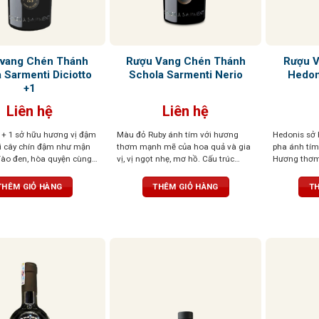
vang Chén Thánh
Rượu Vang Chén Thánh
Rượu V
 Sarmenti Diciotto
Schola Sarmenti Nerio
Hedon
+1
Liên hệ
Liên hệ
+ 1 sở hữu hương vị đậm
Màu đỏ Ruby ánh tím với hương
Hedonis sở 
ái cây chín đậm như mận
thơm mạnh mẽ của hoa quả và gia
pha ánh tím 
đào đen, hòa quyện cùng
vị, vị ngọt nhẹ, mơ hồ. Cấu trúc
Hương thơm 
g và gỗ sồi rang nhẹ. Vị
phức tạp, mềm mại như lụa
đỏ sấy khô, 
mẽ, tròn đầy, tannin
thoảng hạnh
THÊM GIỎ HÀNG
THÊM GIỎ HÀNG
TH
à hậu vị kéo dài ấm áp,
tinh tế. Vị v
tượng sâu sắc ngay từ
cân bằng, hậ
tiên
dài.