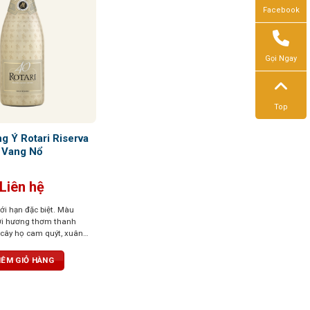
Facebook
Gọi Ngay
Top
g Ý Rotari Riserva
Vang Nổ
Liên hệ
ới hạn đặc biệt. Màu
ới hương thơm thanh
i cây họ cam quýt, xuân
i và hạt phỉ. Vị rượu êm
ngon và kéo dài
ÊM GIỎ HÀNG