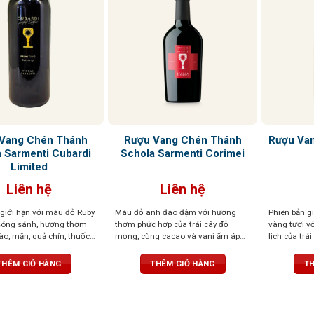
Vang Chén Thánh
Rượu Vang Chén Thánh
Rượu Van
 Sarmenti Cubardi
Schola Sarmenti Corimei
Limited
Liên hệ
Liên hệ
 giới hạn với màu đỏ Ruby
Màu đỏ anh đào đậm với hương
Phiên bản gi
 sóng sánh, hương thơm
thơm phức hợp của trái cây đỏ
vàng tươi v
o, mận, quả chín, thuốc
mọng, cùng cacao và vani ấm áp
lịch của trá
, cùng hương cà phê cháy,
và gia vị cay nhẹ. Vị ngọt, tannin
đào, mơ, van
t, hạnh nhân và đinh
mềm mượt, dư vị cân bằng và
mượt, thơm 
THÊM GIỎ HÀNG
THÊM GIỎ HÀNG
TH
vị sâu lắng, ấn tượng
thanh lịch