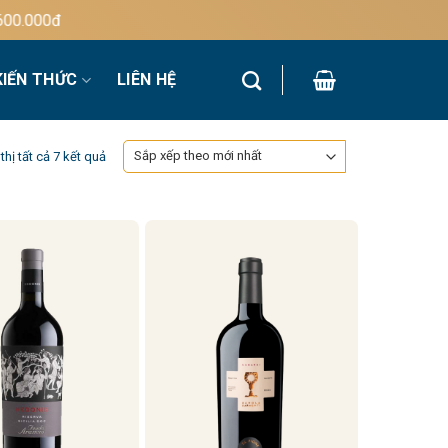
000đ
KIẾN THỨC
LIÊN HỆ
Đã
thị tất cả 7 kết quả
sắp
xếp
theo
mới
nhất