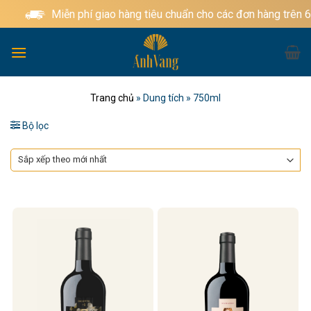
Bỏ
Miễn phí giao hàng tiêu chuẩn cho các đơn hàng trên 6
qua
nội
dung
Trang chủ
»
Dung tích
»
750ml
Bộ lọc