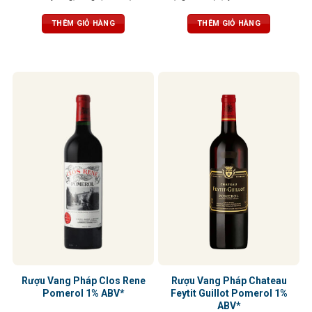
Tannin mềm mại, hậu vị kéo dài và
quyện cùng với hương hoa violet,
cân bằng giữa độ chua và vị tròn
tuyết tùng và gia vị. Vị rượu đậm đà
THÊM GIỎ HÀNG
THÊM GIỎ HÀNG
đầy
với tannin mềm mại và cấu trúc
cân bằng, hậu vị trái cây và vani kéo
dài
Rượu Vang Pháp Clos Rene
Rượu Vang Pháp Chateau
Pomerol 1% ABV*
Feytit Guillot Pomerol 1%
ABV*