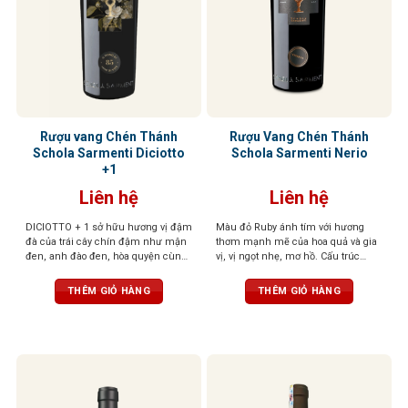
Rượu vang Chén Thánh
Rượu Vang Chén Thánh
Schola Sarmenti Diciotto
Schola Sarmenti Nerio
+1
Liên hệ
Liên hệ
DICIOTTO + 1 sở hữu hương vị đậm
Màu đỏ Ruby ánh tím với hương
đà của trái cây chín đậm như mận
thơm mạnh mẽ của hoa quả và gia
đen, anh đào đen, hòa quyện cùng
vị, vị ngọt nhẹ, mơ hồ. Cấu trúc
socola đắng và gỗ sồi rang nhẹ. Vị
phức tạp, mềm mại như lụa
rượu mạnh mẽ, tròn đầy, tannin
THÊM GIỎ HÀNG
THÊM GIỎ HÀNG
mượt mà và hậu vị kéo dài ấm áp,
để lại ấn tượng sâu sắc ngay từ
ngụm đầu tiên