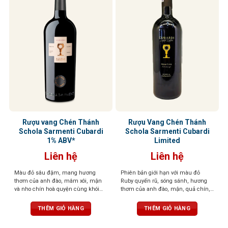
Rượu vang Chén Thánh
Rượu Vang Chén Thánh
Schola Sarmenti Cubardi
Schola Sarmenti Cubardi
1% ABV*
Limited
Liên hệ
Liên hệ
Màu đỏ sâu đậm, mang hương
Phiên bản giới hạn với màu đỏ
thơm của anh đào, mâm xôi, mận
Ruby quyến rũ, sóng sánh, hương
và nho chín hoà quyện cùng khói
thơm của anh đào, mận, quả chín,
thuốc lá, vani và gia vị
thuốc lá, ca cao, cùng hương cà
phê cháy, gỗ sồi, đất, hạnh nhân và
THÊM GIỎ HÀNG
THÊM GIỎ HÀNG
đinh hương. Dư vị sâu lắng, ấn
tượng