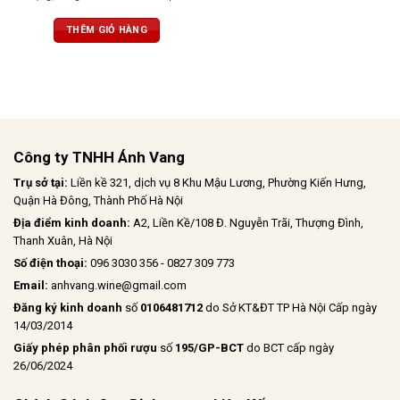
gia vị cay nhẹ. Vị ngọt, tannin mềm
mượt, dư vị cân bằng và thanh lịch
THÊM GIỎ HÀNG
Công ty TNHH Ánh Vang
Trụ sở tại:
Liền kề 321, dịch vụ 8 Khu Mậu Lương, Phường Kiến Hưng,
Quận Hà Đông, Thành Phố Hà Nội
Địa điểm kinh doanh:
A2, Liền Kề/108 Đ. Nguyễn Trãi, Thượng Đình,
Thanh Xuân, Hà Nội
Số điện thoại:
096 3030 356 - 0827 309 773
Email:
anhvang.wine@gmail.com
Đăng ký kinh doanh
số
0106481712
do Sở KT&ĐT TP Hà Nội Cấp ngày
14/03/2014
Giấy phép phân phối rượu
số
195/GP-BCT
do BCT cấp ngày
26/06/2024