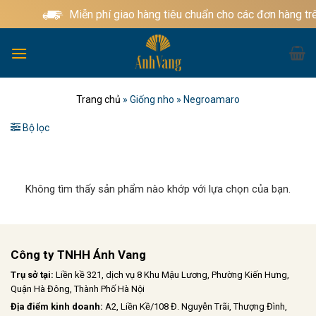
Bỏ
Miễn phí giao hàng tiêu chuẩn cho các đơn hàng tr
qua
nội
dung
Trang chủ
»
Giống nho
»
Negroamaro
Bộ lọc
Không tìm thấy sản phẩm nào khớp với lựa chọn của bạn.
Công ty TNHH Ánh Vang
Trụ sở tại:
Liền kề 321, dịch vụ 8 Khu Mậu Lương, Phường Kiến Hưng,
Quận Hà Đông, Thành Phố Hà Nội
Địa điểm kinh doanh:
A2, Liền Kề/108 Đ. Nguyễn Trãi, Thượng Đình,