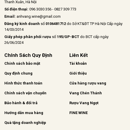
Thanh Xuân, Hà Nội
Số điện thoại:
096 3030 356 - 0827 309 773
Email:
anhvang.wine@gmail.com
Đăng ký kinh doanh
số
0106481712
do Sở KT&ĐT TP Hà Nội Cấp ngày
14/03/2014
Giấy phép phân phối rượu
số
195/GP-BCT
do BCT cấp ngày
26/06/2024
Chính Sách Quy Định
Liên Kết
Chính sách bảo mật
Tài khoản
Quy định chung
Giới thiệu
Hình thức thanh toán
Cửa hàng rượu vang
Chính sách vận chuyển
Vang Chén Thánh
Bảo hành & đổi trả
Rượu Vang Ngọt
Hướng dẫn mua hàng
FINE WINE
Quà tặng doanh nghiệp