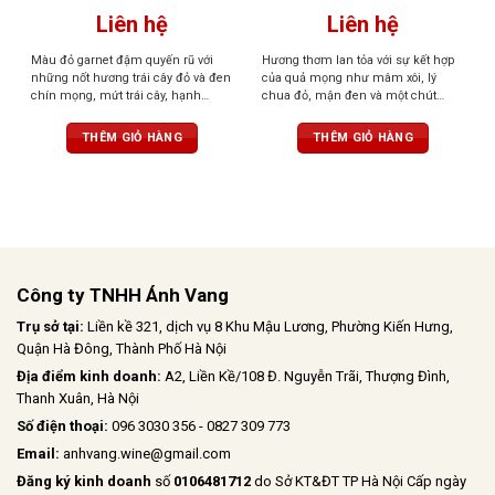
Liên hệ
Liên hệ
Màu đỏ garnet đậm quyến rũ với
Hương thơm lan tỏa với sự kết hợp
những nốt hương trái cây đỏ và đen
của quả mọng như mâm xôi, lý
chín mọng, mứt trái cây, hạnh
chua đỏ, mận đen và một chút
nhân, bạc hà và hoa violet. Cấu trúc
hương gỗ sồi, vani cùng gia vị cay
cân đối, hậu vị kéo dài, và tannin
nhẹ. Mượt mà, tròn trịa với tannin
THÊM GIỎ HÀNG
THÊM GIỎ HÀNG
mềm mại, đem đến một trải
mềm mại, hậu vị kéo dài tinh tế
nghiệm tròn đầy, dễ chịu và tinh tế
Công ty TNHH Ánh Vang
Trụ sở tại:
Liền kề 321, dịch vụ 8 Khu Mậu Lương, Phường Kiến Hưng,
Quận Hà Đông, Thành Phố Hà Nội
Địa điểm kinh doanh:
A2, Liền Kề/108 Đ. Nguyễn Trãi, Thượng Đình,
Thanh Xuân, Hà Nội
Số điện thoại:
096 3030 356 - 0827 309 773
Email:
anhvang.wine@gmail.com
Đăng ký kinh doanh
số
0106481712
do Sở KT&ĐT TP Hà Nội Cấp ngày