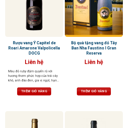
Rượu vang Ý Capitel de
Bộ quà tặng vang đỏ Tây
Roari Amarone Valpolicella
Ban Nha Faustino I Gran
DOCG
Reserva
Liên hệ
Liên hệ
Màu đỏ ruby đậm quyến rũ với
hương thơm phức hợp của trái cây
khô, anh đào đen, gia vị ngọt, hạnh
nhân, điểm chút hồi nhẹ, tạo chiều
sâu cuốn hút. Vị rượu đậm đà, dày
THÊM GIỎ HÀNG
THÊM GIỎ HÀNG
dặn với trái cây đen, vị đất, thịt đậm
đặc trưng Amarone. Kết thúc kéo
dài, mượt mà với độ chua tinh tế,
cấu trúc cân bằng, thanh lịch