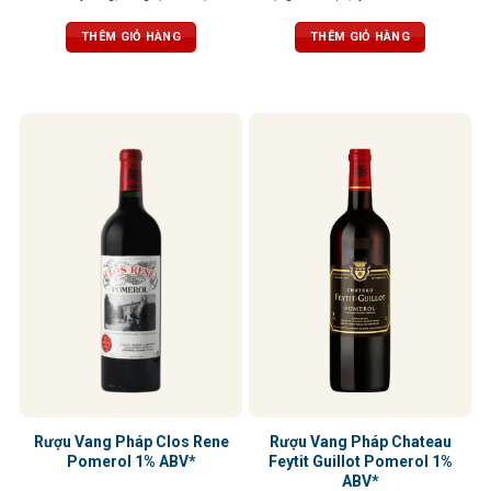
Tannin mềm mại, hậu vị kéo dài và
quyện cùng với hương hoa violet,
cân bằng giữa độ chua và vị tròn
tuyết tùng và gia vị. Vị rượu đậm đà
THÊM GIỎ HÀNG
THÊM GIỎ HÀNG
đầy
với tannin mềm mại và cấu trúc
cân bằng, hậu vị trái cây và vani kéo
dài
Rượu Vang Pháp Clos Rene
Rượu Vang Pháp Chateau
Pomerol 1% ABV*
Feytit Guillot Pomerol 1%
ABV*