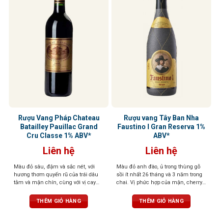
Rượu Vang Pháp Chateau
Rượu vang Tây Ban Nha
Batailley Pauillac Grand
Faustino I Gran Reserva 1%
Cru Classe 1% ABV*
ABV*
Liên hệ
Liên hệ
Màu đỏ sâu, đậm và sắc nét, với
Màu đỏ anh đào, ủ trong thùng gỗ
hương thơm quyến rũ của trái dâu
sồi ít nhất 26 tháng và 3 năm trong
tằm và mận chín, cùng với vị cay
chai. Vị phức hợp của mận, cherry,
nồng của lá bạc hà. Phong cách cổ
gia vị, vani, và gỗ sồi, tannin mềm,
điển đặc trưng của vang Batailley,
hậu vị sâu lắng
THÊM GIỎ HÀNG
THÊM GIỎ HÀNG
tannin độc đáo, mềm mại và êm ái