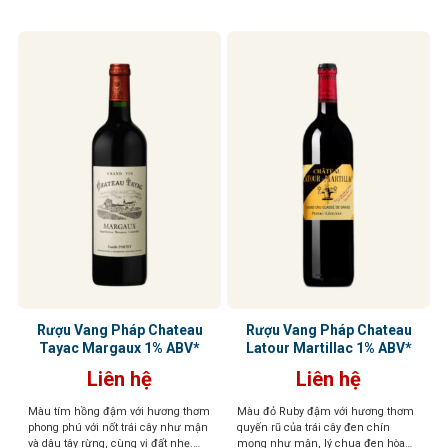
Rượu Vang Pháp Chateau
Rượu Vang Pháp Chateau
Tayac Margaux 1% ABV*
Latour Martillac 1% ABV*
Liên hệ
Liên hệ
Màu tím hồng đậm với hương thơm
Màu đỏ Ruby đậm với hương thơm
phong phú với nốt trái cây như mận
quyến rũ của trái cây đen chín
và dâu tây rừng, cùng vị đất nhẹ.
mọng như mận, lý chua đen hòa