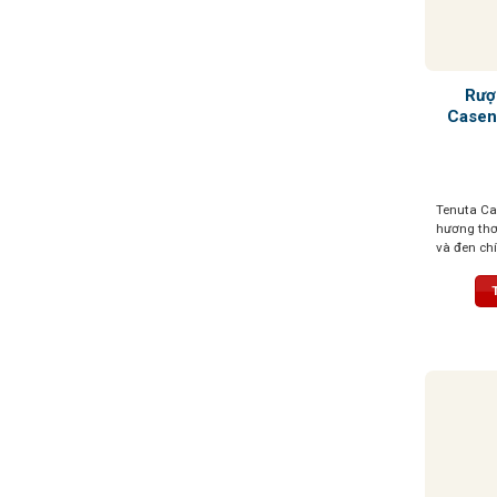
Rượ
Casen
Tenuta Ca
hương thơ
và đen ch
sắc thái b
vị cao quý
mượt mà và
kéo dài vớ
nổi bật