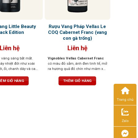
ng Little Beauty
Rượu Vang Pháp Vellas Le
lack Edition
COQ Cabernet Franc (vang
con gà trống)
Liên hệ
Liên hệ
 vàng sáng bắt mắt.
Vignobles Vellas Cabernet Franc
ây nhiệt đới như xoài
có màu đỏ sẫm, ánh đen tinh tế, mở
ới, ổi, chanh dây và cam
ra hương quả đỏ chín như mâm xôi,
t cay nồng của gỗ đàn
mận, thoang thoảng ớt chuông
a vị. Vị vang đậm đà và
xanh và chút thảo mộc. Vị vang
ÊM GIỎ HÀNG
THÊM GIỎ HÀNG
dư vị dài lâu với cam
thanh lịch, tannin mịn, dễ uống
ứa nướng và bánh chanh
nhưng vẫn đậm đà
gue, kết thúc là chút
Trang chủ
n nhẹ
Zalo