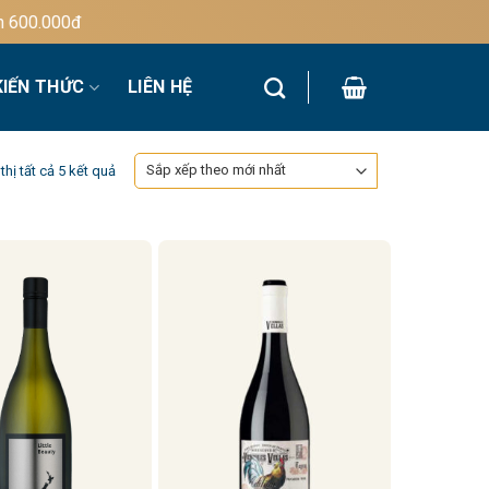
0.000đ
KIẾN THỨC
LIÊN HỆ
Đã
thị tất cả 5 kết quả
sắp
xếp
theo
mới
nhất