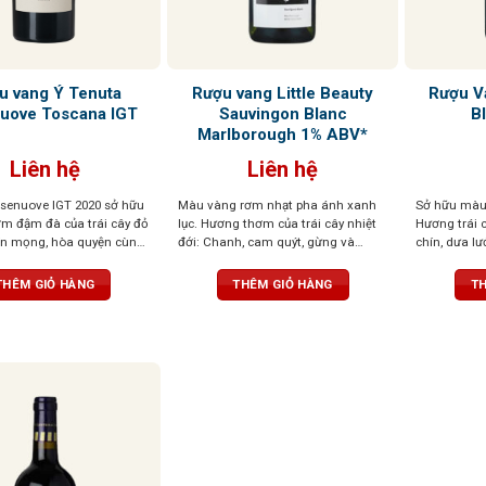
u vang Ý Tenuta
Rượu vang Little Beauty
Rượu Va
uove Toscana IGT
Sauvingon Blanc
B
Marlborough 1% ABV*
Liên hệ
Liên hệ
senuove IGT 2020 sở hữu
Màu vàng rơm nhạt pha ánh xanh
Sở hữu màu
m đậm đà của trái cây đỏ
lục. Hương thơm của trái cây nhiệt
Hương trái c
ín mọng, hòa quyện cùng
đới: Chanh, cam quýt, gừng và
chín, dưa lư
ạc hà, khoáng chất và gia
hương mật ong. Hương vị cân bằng,
đỏ cùng chú
. Vị rượu đậm, tannin
chua nhưng không gắt, thanh lịch
hương và gi
THÊM GIỎ HÀNG
THÊM GIỎ HÀNG
TH
 cân bằng, để lại hậu vị
và êm dịu
mọng nước, 
i chiều sâu và sức sống
caramel, d
lemon merin
khoáng mặ