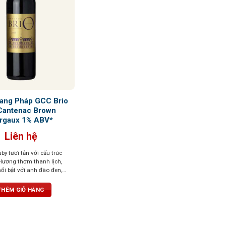
ang Pháp GCC Brio
Cantenac Brown
rgaux 1% ABV*
Liên hệ
y tươi tắn với cấu trúc
 Hương thơm thanh lịch,
nổi bật với anh đào đen,
 và một chút thuốc lá. Lớp
t mà, kéo dài ở hậu vị
THÊM GIỎ HÀNG
 ngọt thanh dễ chịu. Kết
ài, đậm vị trái cây