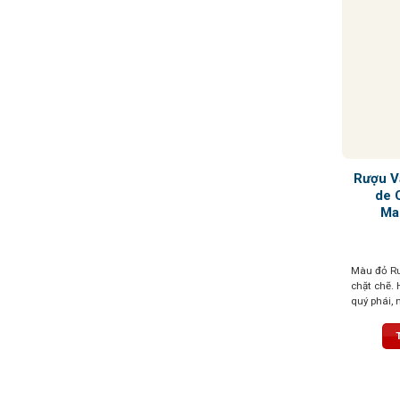
Rượu V
de 
Ma
Màu đỏ Rub
chặt chẽ.
quý phái, 
hoa violet
tannin mượ
cùng dư vị
thúc kéo d