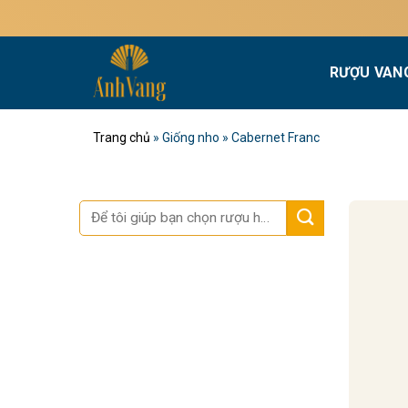
Bỏ
qua
nội
RƯỢU VAN
dung
Trang chủ
»
Giống nho
»
Cabernet Franc
Tìm
kiếm: