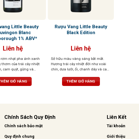
vang Little Beauty
Rượu Vang Little Beauty
uvingon Blanc
Black Edition
borough 1% ABV*
Liên hệ
Liên hệ
rơm nhạt pha ánh xanh
Sở hữu màu vàng sáng bắt mắt.
 thơm của trái cây nhiệt
Hương trái cây nhiệt đới như xoài
h, cam quýt, gừng và
chín, dưa lưới, ổi, chanh dây và cam
 ong. Hương vị cân bằng,
đỏ cùng chút cay nồng của gỗ đàn
g không gắt, thanh lịch
hương và gia vị. Vị vang đậm đà và
THÊM GIỎ HÀNG
THÊM GIỎ HÀNG
mọng nước, dư vị dài lâu với cam
caramel, dứa nướng và bánh chanh
lemon meringue, kết thúc là chút
khoáng mặn nhẹ
Chính Sách Quy Định
Liên Kết
Chính sách bảo mật
Tài khoản
Quy định chung
Giới thiệu