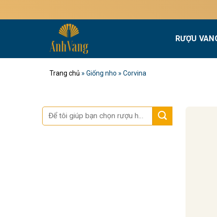
Bỏ
qua
nội
RƯỢU VAN
dung
Trang chủ
»
Giống nho
»
Corvina
Tìm
kiếm: