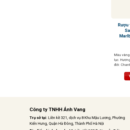
Rượu 
Sa
Marl
Màu vàng 
lục. Hương
đới: Chan
hương mật
chua nhưn
và êm dịu
Công ty TNHH Ánh Vang
Trụ sở tại:
Liền kề 321, dịch vụ 8 Khu Mậu Lương, Phường
Kiến Hưng, Quận Hà Đông, Thành Phố Hà Nội