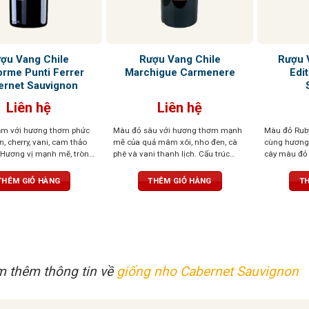
ợu Vang Chile
Rượu Vang Chile
Rượu V
rme Punti Ferrer
Marchigue Carmenere
Edi
ernet Sauvignon
Liên hệ
Liên hệ
m với hương thơm phức
Màu đỏ sâu với hương thơm mạnh
Màu đỏ Ruby
, cherry, vani, cam thảo
mẽ của quả mâm xôi, nho đen, cà
cùng hương 
 Hương vị mạnh mẽ, tròn
phê và vani thanh lịch. Cấu trúc
cây màu đỏ 
đà của trái cây chín, cùng
vững, hương vị tinh tế và có sự phát
thuốc lá. Vị
dai, tạo nên ấn tượng khó
triển tuyệt vời theo thời gian
bằng và dễ 
THÊM GIỎ HÀNG
THÊM GIỎ HÀNG
TH
trịa, dài lâu.
 thêm thông tin về
giống nho Cabernet Sauvignon