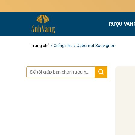
Bỏ
qua
nội
RƯỢU VAN
dung
Trang chủ
»
Giống nho
»
Cabernet Sauvignon
Tìm
kiếm: