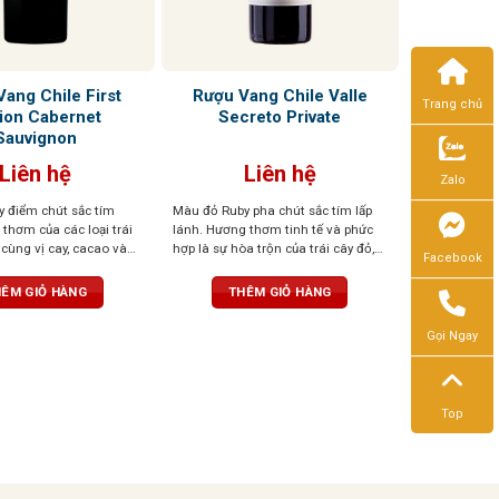
ang Chile First
Rượu Vang Chile Valle
Trang chủ
tion Cabernet
Secreto Private
Sauvignon
Liên hệ
Liên hệ
Zalo
 điểm chút sắc tím
Màu đỏ Ruby pha chút sắc tím lấp
thơm của các loại trái
lánh. Hương thơm tinh tế và phức
cùng vị cay, cacao và
hợp là sự hòa trộn của trái cây đỏ,
Facebook
 sâu lắng, quyến rũ, cân
cacao, vị khói và thuốc lá. Cấu trúc
uống cùng dư vị tròn
hài hòa, tannin thanh lịch, dư vị bền
ÊM GIỎ HÀNG
THÊM GIỎ HÀNG
bỉ, chắc chắn
Gọi Ngay
Top