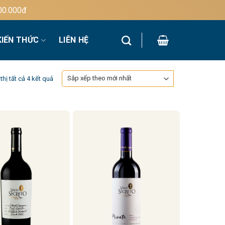
000đ
KIẾN THỨC
LIÊN HỆ
Đã
thị tất cả 4 kết quả
sắp
xếp
theo
mới
nhất