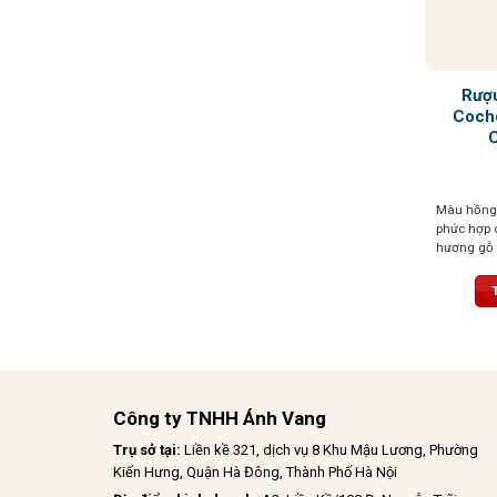
Rượ
Coch
C
Màu hồng 
phức hợp c
hương gỗ ti
cam quýt,
biệt, tinh
Công ty TNHH Ánh Vang
Trụ sở tại:
Liền kề 321, dịch vụ 8 Khu Mậu Lương, Phường
Kiến Hưng, Quận Hà Đông, Thành Phố Hà Nội