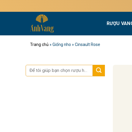
Bỏ
qua
nội
RƯỢU VAN
dung
Trang chủ
»
Giống nho
»
Cinsault Rose
Tìm
kiếm: