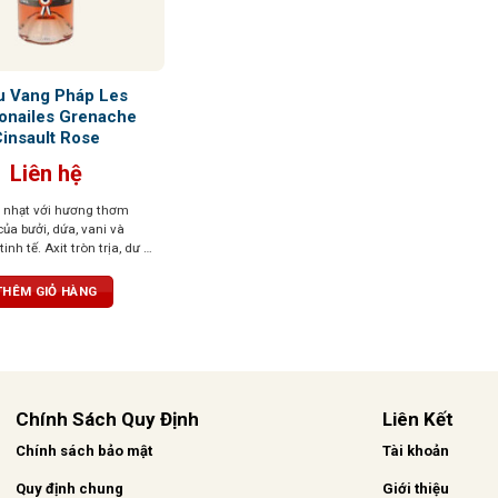
u Vang Pháp Les
onailes Grenache
insault Rose
Liên hệ
nhạt với hương thơm
ủa bưởi, dứa, vani và
nh tế. Axit tròn trịa, dư vị
 tạo nên một hương vị đặc
 tế và sống động
THÊM GIỎ HÀNG
Chính Sách Quy Định
Liên Kết
Chính sách bảo mật
Tài khoản
Quy định chung
Giới thiệu