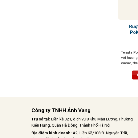
Rượ
Pol
Tenuta Pol
với hương
cacao, thu
tròn đầy, 
khó quên
Công ty TNHH Ánh Vang
Trụ sở tại:
Liền kề 321, dịch vụ 8 Khu Mậu Lương, Phường
Kiến Hưng, Quận Hà Đông, Thành Phố Hà Nội
Địa điểm kinh doanh:
A2, Liền Kề/108 Đ. Nguyễn Trãi,