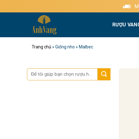
Bỏ
Miễn 
qua
nội
RƯỢU VAN
dung
Trang chủ
»
Giống nho
»
Malbec
Tìm
kiếm: