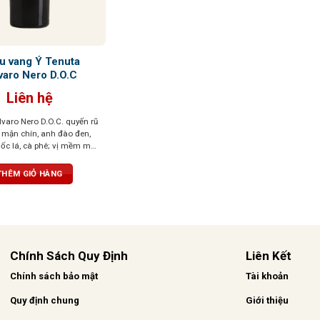
u vang Ý Tenuta
varo Nero D.O.C
Liên hệ
varo Nero D.O.C. quyến rũ
 mận chín, anh đào đen,
ốc lá, cà phê; vị mềm mại,
hậu vị đậm đà, ấn tượng
THÊM GIỎ HÀNG
Chính Sách Quy Định
Liên Kết
Chính sách bảo mật
Tài khoản
Quy định chung
Giới thiệu