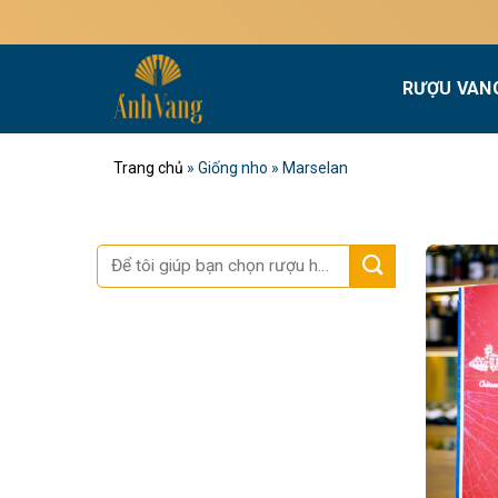
Bỏ
qua
nội
RƯỢU VAN
dung
Trang chủ
»
Giống nho
»
Marselan
Tìm
kiếm: