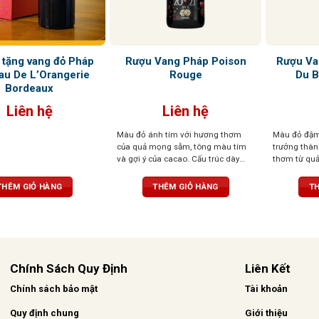
 tặng vang đỏ Pháp
Rượu Vang Pháp Poison
Rượu Va
au De L’Orangerie
Rouge
Du B
Bordeaux
Liên hệ
Liên hệ
Màu đỏ ánh tím với hương thơm
Màu đỏ đậm 
của quả mọng sẫm, tông màu tím
trưởng thà
và gợi ý của cacao. Cấu trúc dày
thơm từ qu
đặc, dư vị lâu dài với hương sô cô la
xôi, lý chua
và quả mọng đen
phê và vani
THÊM GIỎ HÀNG
THÊM GIỎ HÀNG
TH
tannin mềm 
áp
Chính Sách Quy Định
Liên Kết
Chính sách bảo mật
Tài khoản
Quy định chung
Giới thiệu