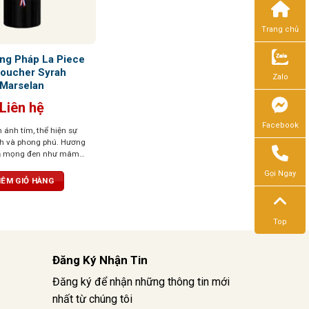
Trang chủ
ng Pháp La Piece
oucher Syrah
Zalo
Marselan
Liên hệ
Facebook
ánh tím, thể hiện sự
nh và phong phú. Hương
ả mọng đen như mâm
 đen, cùng tiêu đen, cà
Gọi Ngay
. Vị rượu mạnh mẽ với
ÊM GIỎ HÀNG
mại, hậu vị dài và ấm
Top
Đăng Ký Nhận Tin
Đăng ký để nhận những thông tin mới
nhất từ chúng tôi