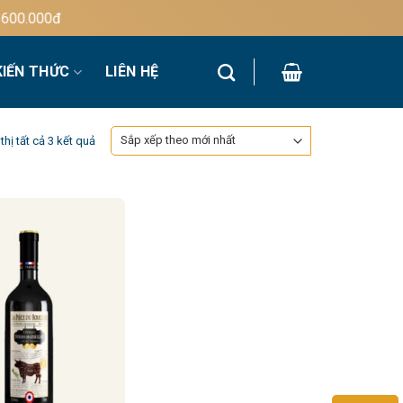
0.000đ
KIẾN THỨC
LIÊN HỆ
Đã
thị tất cả 3 kết quả
sắp
xếp
theo
mới
nhất