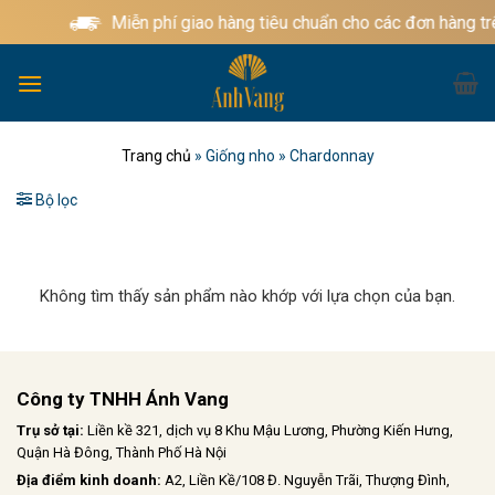
Bỏ
Miễn phí giao hàng tiêu chuẩn cho các đơn hàng t
qua
nội
dung
Trang chủ
»
Giống nho
»
Chardonnay
Bộ lọc
Không tìm thấy sản phẩm nào khớp với lựa chọn của bạn.
Công ty TNHH Ánh Vang
Trụ sở tại:
Liền kề 321, dịch vụ 8 Khu Mậu Lương, Phường Kiến Hưng,
Quận Hà Đông, Thành Phố Hà Nội
Địa điểm kinh doanh:
A2, Liền Kề/108 Đ. Nguyễn Trãi, Thượng Đình,