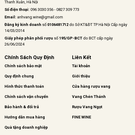
Thanh Xuân, Hà Nội
Số điện thoại:
096 3030 356 - 0827 309 773
Email:
anhvang.wine@gmail.com
Đăng ký kinh doanh
số
0106481712
do Sở KT&ĐT TP Hà Nội Cấp ngày
14/03/2014
Giấy phép phân phối rượu
số
195/GP-BCT
do BCT cấp ngày
26/06/2024
Chính Sách Quy Định
Liên Kết
Chính sách bảo mật
Tài khoản
Quy định chung
Giới thiệu
Hình thức thanh toán
Cửa hàng rượu vang
Chính sách vận chuyển
Vang Chén Thánh
Bảo hành & đổi trả
Rượu Vang Ngọt
Hướng dẫn mua hàng
FINE WINE
Quà tặng doanh nghiệp