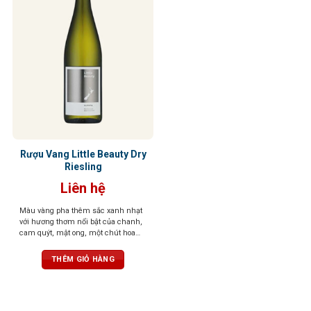
Rượu Vang Little Beauty Dry
Riesling
Liên hệ
Màu vàng pha thêm sắc xanh nhạt
với hương thơm nổi bật của chanh,
cam quýt, mật ong, một chút hoa
mận và khoáng. Vị cân bằng, tươi
mát, kết cấu chắc chắn, hấp dẫn
THÊM GIỎ HÀNG