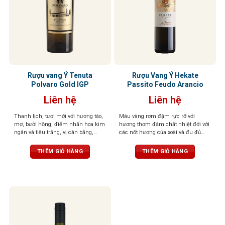
Rượu vang Ý Tenuta
Rượu Vang Ý Hekate
Polvaro Gold IGP
Passito Feudo Arancio
Liên hệ
Liên hệ
Thanh lịch, tươi mới với hương táo,
Màu vàng rơm đậm rực rỡ với
mơ, bưởi hồng, điểm nhấn hoa kim
hương thơm đậm chất nhiệt đới với
ngân và tiêu trắng, vị cân bằng,
các nốt hương của xoài và đu đủ
mềm mại, hậu vị sảng khoái, dễ
chín, kết hợp tinh tế với hạnh nhân
chịu.
và mơ khô. Cấu trúc đầy đặn, phong
THÊM GIỎ HÀNG
THÊM GIỎ HÀNG
phú với vị trái cây ngọt ngào nổi bật,
hậu vị khô nhẹ và sảng khoái