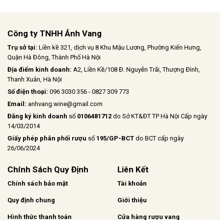
Công ty TNHH Ánh Vang
Trụ sở tại:
Liền kề 321, dịch vụ 8 Khu Mậu Lương, Phường Kiến Hưng,
Quận Hà Đông, Thành Phố Hà Nội
Địa điểm kinh doanh:
A2, Liền Kề/108 Đ. Nguyễn Trãi, Thượng Đình,
Thanh Xuân, Hà Nội
Số điện thoại:
096 3030 356 - 0827 309 773
Email:
anhvang.wine@gmail.com
Đăng ký kinh doanh
số
0106481712
do Sở KT&ĐT TP Hà Nội Cấp ngày
14/03/2014
Giấy phép phân phối rượu
số
195/GP-BCT
do BCT cấp ngày
26/06/2024
Chính Sách Quy Định
Liên Kết
Chính sách bảo mật
Tài khoản
Quy định chung
Giới thiệu
Hình thức thanh toán
Cửa hàng rượu vang