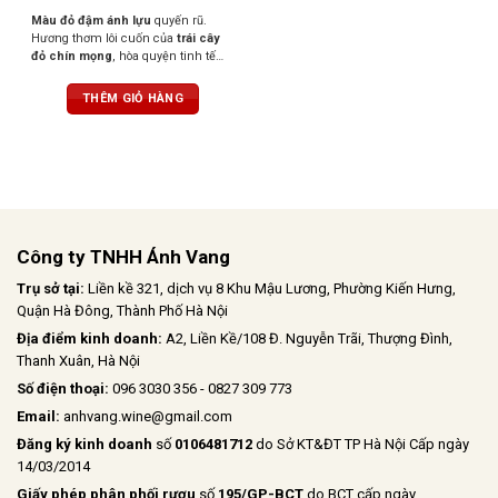
Màu đỏ đậm ánh lựu
quyến rũ.
Hương thơm lôi cuốn của
trái cây
đỏ chín mọng
, hòa quyện tinh tế
cùng
vani, đinh hương, cacao và
gỗ nướng nhẹ
. Hậu vị êm ái, cổ
THÊM GIỎ HÀNG
điển với
hương balsamic
dịu dàng.
Vị rượu
khô, mềm mại,
nhưng
không kém phần mạnh mẽ nhờ
tannin mịn màng và cấu trúc
thanh lịch.
Công ty TNHH Ánh Vang
Trụ sở tại:
Liền kề 321, dịch vụ 8 Khu Mậu Lương, Phường Kiến Hưng,
Quận Hà Đông, Thành Phố Hà Nội
Địa điểm kinh doanh:
A2, Liền Kề/108 Đ. Nguyễn Trãi, Thượng Đình,
Thanh Xuân, Hà Nội
Số điện thoại:
096 3030 356 - 0827 309 773
Email:
anhvang.wine@gmail.com
Đăng ký kinh doanh
số
0106481712
do Sở KT&ĐT TP Hà Nội Cấp ngày
14/03/2014
Giấy phép phân phối rượu
số
195/GP-BCT
do BCT cấp ngày