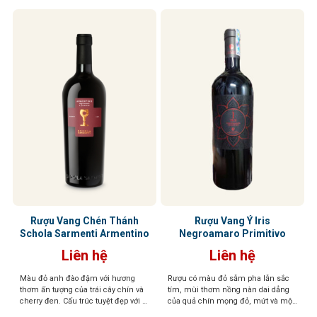
Rượu Vang Chén Thánh
Rượu Vang Ý Iris
Schola Sarmenti Armentino
Negroamaro Primitivo
Liên hệ
Liên hệ
Màu đỏ anh đào đậm với hương
Rượu có màu đỏ sẫm pha lẫn sắc
thơm ấn tượng của trái cây chín và
tím, mùi thơm nồng nàn dai dẳng
cherry đen. Cấu trúc tuyệt đẹp với vị
của quả chín mọng đỏ, mứt và một
chín mọng của trái cây cùng tannin
chút thanh nhẹ của cam thảo. Vị