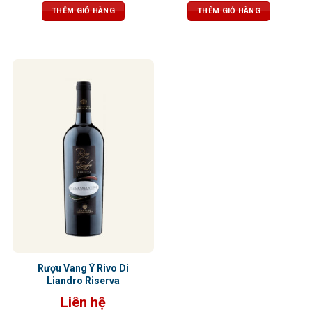
trưởng thành và dẻo dai
rượu tròn đầy, tannin mạnh mẽ,
THÊM GIỎ HÀNG
THÊM GIỎ HÀNG
cân bằng tuyệt vời
Rượu Vang Ý Rivo Di
Liandro Riserva
Liên hệ