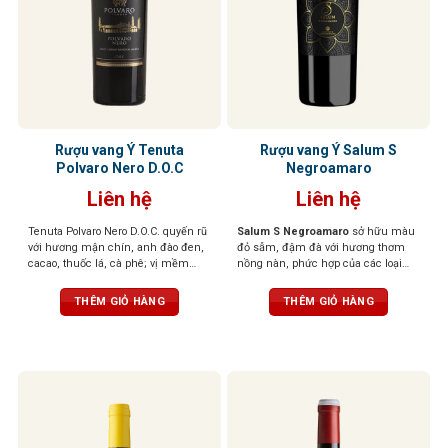
Rượu vang Ý Tenuta
Rượu vang Ý Salum S
Polvaro Nero D.O.C
Negroamaro
Liên hệ
Liên hệ
Tenuta Polvaro Nero D.O.C. quyến rũ
Salum S Negroamaro
sở hữu màu
với hương mận chín, anh đào đen,
đỏ sẫm, đậm đà với hương thơm
cacao, thuốc lá, cà phê; vị mềm
nồng nàn, phức hợp của các loại
mại, tròn đầy, hậu vị đậm đà, ấn
quả mọng đen, mứt, gia vị hoà
tượng khó quên
quyện cùng mùi hương thoang
THÊM GIỎ HÀNG
THÊM GIỎ HÀNG
thoảng của thuốc lá và da thuộc. Vị
rượu đầy đặn, mạnh mẽ, tannin
chắc chắn, hậu vị kéo dài với các
nốt hương trái cây chín.