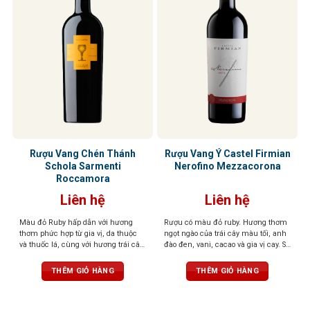
Rượu Vang Chén Thánh
Rượu Vang Ý Castel Firmian
Schola Sarmenti
Nerofino Mezzacorona
Roccamora
Liên hệ
Liên hệ
Màu đỏ Ruby hấp dẫn với hương
Rượu có màu đỏ ruby. Hương thơm
thơm phức hợp từ gia vị, da thuộc
ngọt ngào của trái cây màu tối, anh
và thuốc lá, cùng với hương trái cây
đào đen, vani, cacao và gia vị cay. Sự
chín mọng. Cấu trúc mượt mà,
hài hòa mang lại cho khứu giác
tannin dịu nhẹ, và dư vị hơi đắng
cảm nhận tinh tế của trái cây và các
THÊM GIỎ HÀNG
THÊM GIỎ HÀNG
kéo dài, để lại ấn tượng khó quên
gia vị khác. Hậu vị phong phú,
mạnh mẽ và dai dẳng với tannin
mịn và mượt mà.