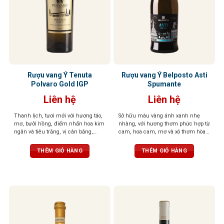
Rượu vang Ý Tenuta
Rượu vang Ý Belposto Asti
Polvaro Gold IGP
Spumante
Liên hệ
Liên hệ
Thanh lịch, tươi mới với hương táo,
Sở hữu màu vàng ánh xanh nhẹ
mơ, bưởi hồng, điểm nhấn hoa kim
nhàng, với hương thơm phức hợp từ
ngân và tiêu trắng, vị cân bằng,
cam, hoa cam, mơ và xô thơm hòa
mềm mại, hậu vị sảng khoái, dễ
quyện cùng vị chua ngọt cân đối,
chịu.
sủi tăm mịn màng, cân bằng hoàn
THÊM GIỎ HÀNG
THÊM GIỎ HÀNG
hảo giữa vị ngọt dịu và độ tươi mát,
mang lại cảm giác dễ chịu, tinh tế