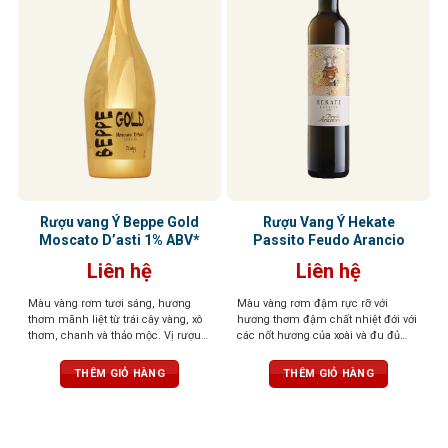
Rượu vang Ý Beppe Gold
Rượu Vang Ý Hekate
Moscato D’asti 1% ABV*
Passito Feudo Arancio
Liên hệ
Liên hệ
Màu vàng rơm tươi sáng, hương
Màu vàng rơm đậm rực rỡ với
thơm mãnh liệt từ trái cây vàng, xô
hương thơm đậm chất nhiệt đới với
thơm, chanh và thảo mộc. Vị rượu
các nốt hương của xoài và đu đủ
thơm, ngọt dịu và dễ uống, mang
chín, kết hợp tinh tế với hạnh nhân
đến trải nghiệm thú vị
và mơ khô. Cấu trúc đầy đặn, phong
THÊM GIỎ HÀNG
THÊM GIỎ HÀNG
phú với vị trái cây ngọt ngào nổi bật,
hậu vị khô nhẹ và sảng khoái