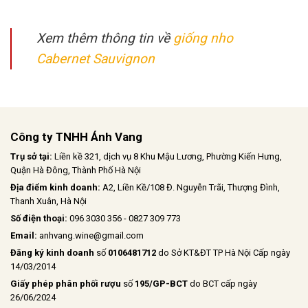
Xem thêm thông tin về
giống nho
Cabernet Sauvignon
Công ty TNHH Ánh Vang
Trụ sở tại:
Liền kề 321, dịch vụ 8 Khu Mậu Lương, Phường Kiến Hưng,
Quận Hà Đông, Thành Phố Hà Nội
Địa điểm kinh doanh:
A2, Liền Kề/108 Đ. Nguyễn Trãi, Thượng Đình,
Thanh Xuân, Hà Nội
Số điện thoại:
096 3030 356 - 0827 309 773
Email:
anhvang.wine@gmail.com
Đăng ký kinh doanh
số
0106481712
do Sở KT&ĐT TP Hà Nội Cấp ngày
14/03/2014
Giấy phép phân phối rượu
số
195/GP-BCT
do BCT cấp ngày
26/06/2024