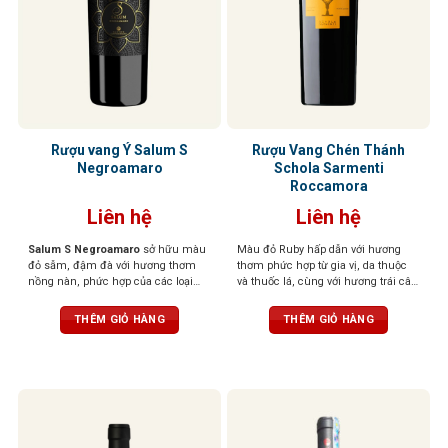
Rượu vang Ý Salum S
Rượu Vang Chén Thánh
Negroamaro
Schola Sarmenti
Roccamora
Liên hệ
Liên hệ
Salum S Negroamaro
sở hữu màu
Màu đỏ Ruby hấp dẫn với hương
đỏ sẫm, đậm đà với hương thơm
thơm phức hợp từ gia vị, da thuộc
nồng nàn, phức hợp của các loại
và thuốc lá, cùng với hương trái cây
quả mọng đen, mứt, gia vị hoà
chín mọng. Cấu trúc mượt mà,
quyện cùng mùi hương thoang
tannin dịu nhẹ, và dư vị hơi đắng
THÊM GIỎ HÀNG
THÊM GIỎ HÀNG
thoảng của thuốc lá và da thuộc. Vị
kéo dài, để lại ấn tượng khó quên
rượu đầy đặn, mạnh mẽ, tannin
chắc chắn, hậu vị kéo dài với các
nốt hương trái cây chín.