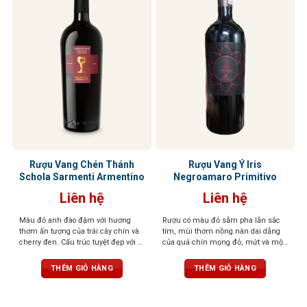
Rượu Vang Chén Thánh
Rượu Vang Ý Iris
Schola Sarmenti Armentino
Negroamaro Primitivo
Liên hệ
Liên hệ
Màu đỏ anh đào đậm với hương
Rượu có màu đỏ sẫm pha lẫn sắc
thơm ấn tượng của trái cây chín và
tím, mùi thơm nồng nàn dai dẳng
cherry đen. Cấu trúc tuyệt đẹp với vị
của quả chín mọng đỏ, mứt và một
chín mọng của trái cây cùng tannin
chút thanh nhẹ của cam thảo. Vị
trưởng thành và dẻo dai
rượu tròn đầy, tannin mạnh mẽ,
THÊM GIỎ HÀNG
THÊM GIỎ HÀNG
cân bằng tuyệt vời