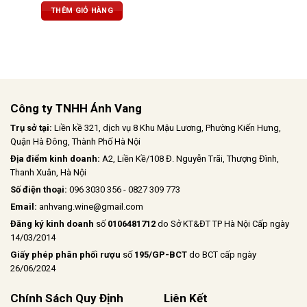
gỗ nướng nhẹ
. Hậu vị êm ái, cổ
THÊM GIỎ HÀNG
điển với
hương balsamic
dịu dàng.
Vị rượu
khô, mềm mại,
nhưng
không kém phần mạnh mẽ nhờ
tannin mịn màng và cấu trúc
thanh lịch.
Công ty TNHH Ánh Vang
Trụ sở tại:
Liền kề 321, dịch vụ 8 Khu Mậu Lương, Phường Kiến Hưng,
Quận Hà Đông, Thành Phố Hà Nội
Địa điểm kinh doanh:
A2, Liền Kề/108 Đ. Nguyễn Trãi, Thượng Đình,
Thanh Xuân, Hà Nội
Số điện thoại:
096 3030 356 - 0827 309 773
Email:
anhvang.wine@gmail.com
Đăng ký kinh doanh
số
0106481712
do Sở KT&ĐT TP Hà Nội Cấp ngày
14/03/2014
Giấy phép phân phối rượu
số
195/GP-BCT
do BCT cấp ngày
26/06/2024
Chính Sách Quy Định
Liên Kết