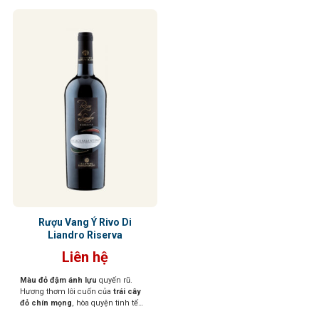
Rượu Vang Ý Rivo Di
Liandro Riserva
Liên hệ
Màu đỏ đậm ánh lựu
quyến rũ.
Hương thơm lôi cuốn của
trái cây
đỏ chín mọng
, hòa quyện tinh tế
cùng
vani, đinh hương, cacao và