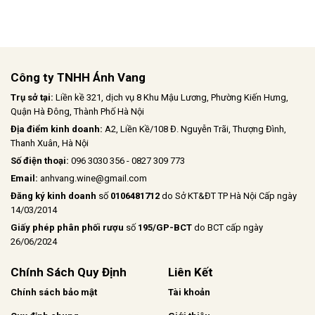
Công ty TNHH Ánh Vang
Trụ sở tại:
Liền kề 321, dịch vụ 8 Khu Mậu Lương, Phường Kiến Hưng,
Quận Hà Đông, Thành Phố Hà Nội
Địa điểm kinh doanh:
A2, Liền Kề/108 Đ. Nguyễn Trãi, Thượng Đình,
Thanh Xuân, Hà Nội
Số điện thoại:
096 3030 356 - 0827 309 773
Email:
anhvang.wine@gmail.com
Đăng ký kinh doanh
số
0106481712
do Sở KT&ĐT TP Hà Nội Cấp ngày
14/03/2014
Giấy phép phân phối rượu
số
195/GP-BCT
do BCT cấp ngày
26/06/2024
Chính Sách Quy Định
Liên Kết
Chính sách bảo mật
Tài khoản