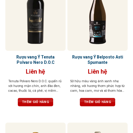
Rượu vang Ý Tenuta
Rượu vang Ý Belposto Asti
Polvaro Nero D.O.C
Spumante
Liên hệ
Liên hệ
Tenuta Polvaro Nero D.O.C. quyến rũ
Sở hữu màu vàng ánh xanh nhẹ
với hương mận chín, anh đào đen,
nhàng, với hương thơm phức hợp từ
cacao, thuốc lá, cà phê; vị mềm
cam, hoa cam, mơ và xô thơm hòa
mại, tròn đầy, hậu vị đậm đà, ấn
quyện cùng vị chua ngọt cân đối,
tượng khó quên
sủi tăm mịn màng, cân bằng hoàn
THÊM GIỎ HÀNG
THÊM GIỎ HÀNG
hảo giữa vị ngọt dịu và độ tươi mát,
mang lại cảm giác dễ chịu, tinh tế