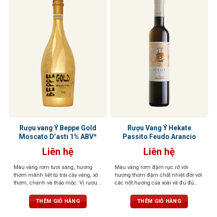
Rượu vang Ý Beppe Gold
Rượu Vang Ý Hekate
Moscato D’asti 1% ABV*
Passito Feudo Arancio
Liên hệ
Liên hệ
Màu vàng rơm tươi sáng, hương
Màu vàng rơm đậm rực rỡ với
thơm mãnh liệt từ trái cây vàng, xô
hương thơm đậm chất nhiệt đới với
thơm, chanh và thảo mộc. Vị rượu
các nốt hương của xoài và đu đủ
thơm, ngọt dịu và dễ uống, mang
chín, kết hợp tinh tế với hạnh nhân
đến trải nghiệm thú vị
và mơ khô. Cấu trúc đầy đặn, phong
THÊM GIỎ HÀNG
THÊM GIỎ HÀNG
phú với vị trái cây ngọt ngào nổi bật,
hậu vị khô nhẹ và sảng khoái