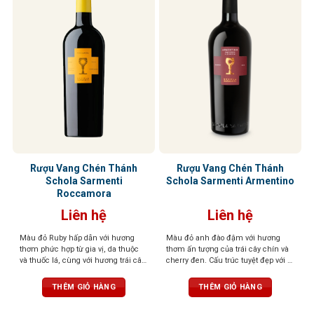
Rượu Vang Chén Thánh
Rượu Vang Chén Thánh
Schola Sarmenti
Schola Sarmenti Armentino
Roccamora
Liên hệ
Liên hệ
Màu đỏ Ruby hấp dẫn với hương
Màu đỏ anh đào đậm với hương
thơm phức hợp từ gia vị, da thuộc
thơm ấn tượng của trái cây chín và
và thuốc lá, cùng với hương trái cây
cherry đen. Cấu trúc tuyệt đẹp với vị
chín mọng. Cấu trúc mượt mà,
chín mọng của trái cây cùng tannin
tannin dịu nhẹ, và dư vị hơi đắng
trưởng thành và dẻo dai
THÊM GIỎ HÀNG
THÊM GIỎ HÀNG
kéo dài, để lại ấn tượng khó quên