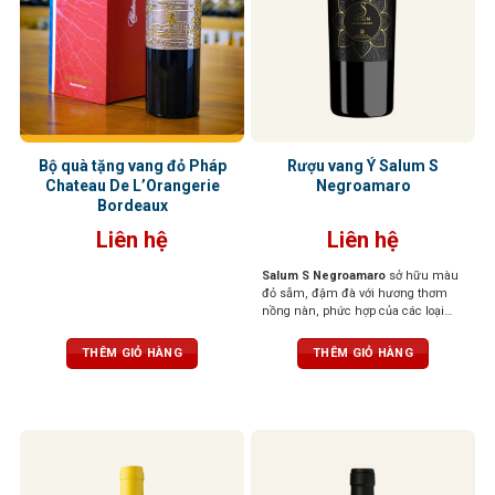
Bộ quà tặng vang đỏ Pháp
Rượu vang Ý Salum S
Chateau De L’Orangerie
Negroamaro
Bordeaux
Liên hệ
Liên hệ
Salum S Negroamaro
sở hữu màu
đỏ sẫm, đậm đà với hương thơm
nồng nàn, phức hợp của các loại
quả mọng đen, mứt, gia vị hoà
quyện cùng mùi hương thoang
THÊM GIỎ HÀNG
THÊM GIỎ HÀNG
thoảng của thuốc lá và da thuộc. Vị
rượu đầy đặn, mạnh mẽ, tannin
chắc chắn, hậu vị kéo dài với các
nốt hương trái cây chín.