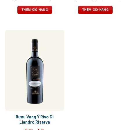
hảo giữa ngọt, chua và chát, cùng
chút thanh nhẹ của cam thảo. Vị
hậu vị kéo dài nhẹ nhàng
rượu tròn đầy, tannin mạnh mẽ,
THÊM GIỎ HÀNG
THÊM GIỎ HÀNG
cân bằng tuyệt vời
Rượu Vang Ý Rivo Di
Liandro Riserva