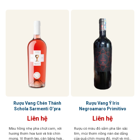
Rượu Vang Chén Thánh
Rượu Vang Ý Iris
Schola Sarmenti O’pra
Negroamaro Primitivo
Liên hệ
Liên hệ
Màu hồng nhẹ pha chút cam, với
Rượu có màu đỏ sẫm pha lẫn sắc
hương thơm hoa tươi và trái chín
tím, mùi thơm nồng nàn dai dẳng
mọng. Vị thanh tao, cân bằng hoàn
của quả chín mọng đỏ, mứt và một