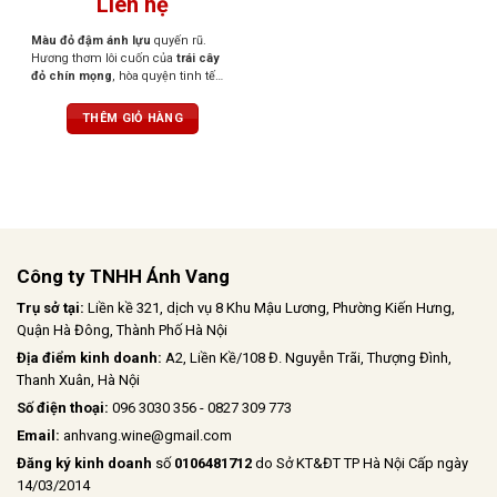
Liên hệ
Màu đỏ đậm ánh lựu
quyến rũ.
Hương thơm lôi cuốn của
trái cây
đỏ chín mọng
, hòa quyện tinh tế
cùng
vani, đinh hương, cacao và
gỗ nướng nhẹ
. Hậu vị êm ái, cổ
THÊM GIỎ HÀNG
điển với
hương balsamic
dịu dàng.
Vị rượu
khô, mềm mại,
nhưng
không kém phần mạnh mẽ nhờ
tannin mịn màng và cấu trúc
thanh lịch.
Công ty TNHH Ánh Vang
Trụ sở tại:
Liền kề 321, dịch vụ 8 Khu Mậu Lương, Phường Kiến Hưng,
Quận Hà Đông, Thành Phố Hà Nội
Địa điểm kinh doanh:
A2, Liền Kề/108 Đ. Nguyễn Trãi, Thượng Đình,
Thanh Xuân, Hà Nội
Số điện thoại:
096 3030 356 - 0827 309 773
Email:
anhvang.wine@gmail.com
Đăng ký kinh doanh
số
0106481712
do Sở KT&ĐT TP Hà Nội Cấp ngày
14/03/2014