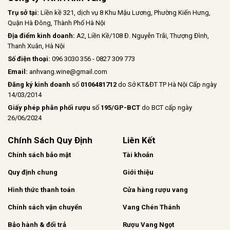
Trụ sở tại:
Liền kề 321, dịch vụ 8 Khu Mậu Lương, Phường Kiến Hưng,
Quận Hà Đông, Thành Phố Hà Nội
Địa điểm kinh doanh:
A2, Liền Kề/108 Đ. Nguyễn Trãi, Thượng Đình,
Thanh Xuân, Hà Nội
Số điện thoại:
096 3030 356 - 0827 309 773
Email:
anhvang.wine@gmail.com
Đăng ký kinh doanh
số
0106481712
do Sở KT&ĐT TP Hà Nội Cấp ngày
14/03/2014
Giấy phép phân phối rượu
số
195/GP-BCT
do BCT cấp ngày
26/06/2024
Chính Sách Quy Định
Liên Kết
Chính sách bảo mật
Tài khoản
Quy định chung
Giới thiệu
Hình thức thanh toán
Cửa hàng rượu vang
Chính sách vận chuyển
Vang Chén Thánh
Bảo hành & đổi trả
Rượu Vang Ngọt