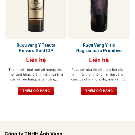
Rượu vang Ý Tenuta
Rượu Vang Ý Iris
Polvaro Gold IGP
Negroamaro Primitivo
Liên hệ
Liên hệ
Thanh lịch, tươi mới với hương táo,
Rượu có màu đỏ sẫm pha lẫn sắc
mơ, bưởi hồng, điểm nhấn hoa kim
tím, mùi thơm nồng nàn dai dẳng
ngân và tiêu trắng, vị cân bằng,
của quả chín mọng đỏ, mứt và một
mềm mại, hậu vị sảng khoái, dễ
chút thanh nhẹ của cam thảo. Vị
chịu.
rượu tròn đầy, tannin mạnh mẽ,
THÊM GIỎ HÀNG
THÊM GIỎ HÀNG
cân bằng tuyệt vời
Công ty TNHH Ánh Vang