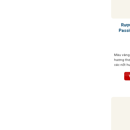
Rượ
Passi
Màu vàng 
hương thơ
các nốt h
chín, kết 
và mơ khô
phú với vị
hậu vị kh