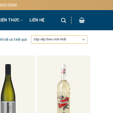
.000đ
KIẾN THỨC
LIÊN HỆ
Đã
thị tất cả 5 kết quả
sắp
xếp
theo
mới
nhất