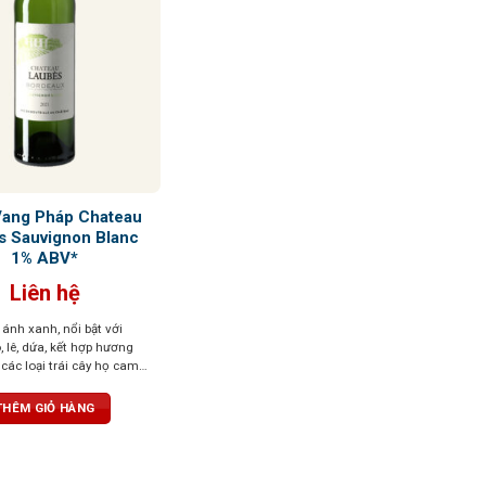
Vang Pháp Chateau
s Sauvignon Blanc
1% ABV*
Liên hệ
ánh xanh, nổi bật với
 lê, dứa, kết hợp hương
các loại trái cây họ cam
vị cân bằng, kết thúc dễ
THÊM GIỎ HÀNG