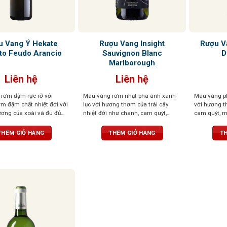
u Vang Ý Hekate
Rượu Vang Insight
Rượu Va
to Feudo Arancio
Sauvignon Blanc
D
Marlborough
Liên hệ
Liên hệ
rơm đậm rực rỡ với
Màu vàng rơm nhạt pha ánh xanh
Màu vàng p
m đậm chất nhiệt đới với
lục với hương thơm của trái cây
với hương t
ương của xoài và đu đủ
nhiệt đới như chanh, cam quýt,
cam quýt, m
hợp tinh tế với hạnh nhân
gừng và hương mật ong. Hương vị
mận và khoá
. Cấu trúc đầy đặn, phong
cân bằng, chua nhưng không gắt,
mát, kết cấ
THÊM GIỎ HÀNG
THÊM GIỎ HÀNG
TH
 trái cây ngọt ngào nổi bật,
thanh lịch và êm dịu
ô nhẹ và sảng khoái