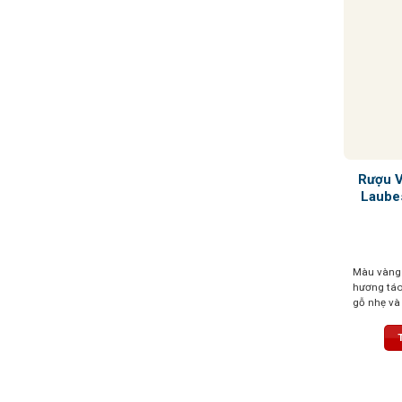
Rượu 
Laube
Màu vàng 
hương táo,
gỗ nhẹ và 
quýt. Hậu 
chịu