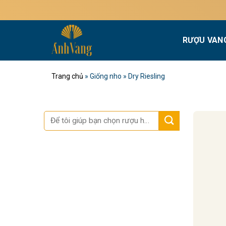
Bỏ
qua
nội
RƯỢU VAN
dung
Trang chủ
»
Giống nho
»
Dry Riesling
Tìm
kiếm: