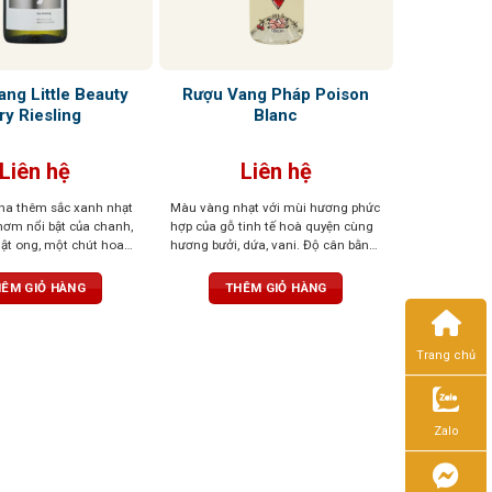
ng Little Beauty
Rượu Vang Pháp Poison
ry Riesling
Blanc
Liên hệ
Liên hệ
ha thêm sắc xanh nhạt
Màu vàng nhạt với mùi hương phức
hơm nổi bật của chanh,
hợp của gỗ tinh tế hoà quyện cùng
ật ong, một chút hoa
hương bưởi, dứa, vani. Độ cân bằng
ng. Vị cân bằng, tươi
axit tròn trịa, với các dư vị của trái
u chắc chắn, hấp dẫn
cây họ cam quýt. Một hương vị đặc
ÊM GIỎ HÀNG
THÊM GIỎ HÀNG
biệt, tinh tế, sống động
Trang chủ
Zalo