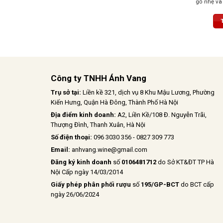
gỗ nhẹ và 
quýt. Hậu 
chịu
Công ty TNHH Ánh Vang
Trụ sở tại:
Liền kề 321, dịch vụ 8 Khu Mậu Lương, Phường
Kiến Hưng, Quận Hà Đông, Thành Phố Hà Nội
Địa điểm kinh doanh:
A2, Liền Kề/108 Đ. Nguyễn Trãi,
Thượng Đình, Thanh Xuân, Hà Nội
Số điện thoại:
096 3030 356 - 0827 309 773
Email:
anhvang.wine@gmail.com
Đăng ký kinh doanh
số
0106481712
do Sở KT&ĐT TP Hà
Nội Cấp ngày 14/03/2014
Giấy phép phân phối rượu
số
195/GP-BCT
do BCT cấp
ngày 26/06/2024