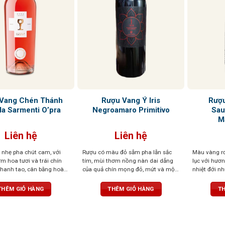
Vang Chén Thánh
Rượu Vang Ý Iris
Rượu
a Sarmenti O’pra
Negroamaro Primitivo
Sau
M
Liên hệ
Liên hệ
nhẹ pha chút cam, với
Rượu có màu đỏ sẫm pha lẫn sắc
Màu vàng r
m hoa tươi và trái chín
tím, mùi thơm nồng nàn dai dẳng
lục với hươ
thanh tao, cân bằng hoàn
của quả chín mọng đỏ, mứt và một
nhiệt đới n
gọt, chua và chát, cùng
chút thanh nhẹ của cam thảo. Vị
gừng và hư
o dài nhẹ nhàng
rượu tròn đầy, tannin mạnh mẽ, cân
cân bằng, c
THÊM GIỎ HÀNG
THÊM GIỎ HÀNG
TH
bằng tuyệt vời
thanh lịch 