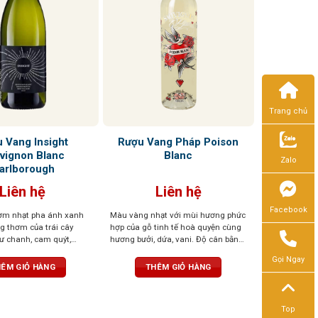
Trang chủ
 Vang Insight
Rượu Vang Pháp Poison
vignon Blanc
Blanc
Zalo
arlborough
Liên hệ
Liên hệ
Facebook
ơm nhạt pha ánh xanh
Màu vàng nhạt với mùi hương phức
ng thơm của trái cây
hợp của gỗ tinh tế hoà quyện cùng
hư chanh, cam quýt,
hương bưởi, dứa, vani. Độ cân bằng
ơng mật ong. Hương vị
axit tròn trịa, với các dư vị của trái
Gọi Ngay
hua nhưng không gắt,
cây họ cam quýt. Một hương vị đặc
ÊM GIỎ HÀNG
THÊM GIỎ HÀNG
và êm dịu
biệt, tinh tế, sống động
Top