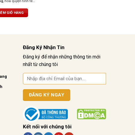
ng
, hòa quyện tinh tế
đinh hương, cacao và gỗ
 Hậu vị êm ái, cổ điển với
ÊM GIỎ HÀNG
amic
dịu dàng. Vị rượu
ại,
nhưng không kém
 mẽ nhờ
tannin mịn
 trúc thanh lịch.
Đăng Ký Nhận Tin
Đăng ký để nhận những thông tin mới
nhất từ chúng tôi
vang
nh
Kết nối với chúng tôi