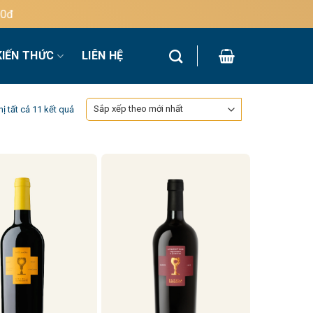
KIẾN THỨC
LIÊN HỆ
Đã
hị tất cả 11 kết quả
sắp
xếp
theo
mới
nhất