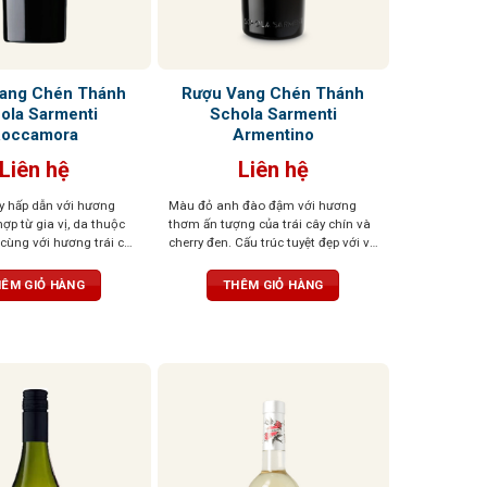
ang Chén Thánh
Rượu Vang Chén Thánh
ola Sarmenti
Schola Sarmenti
Roccamora
Armentino
Liên hệ
Liên hệ
y hấp dẫn với hương
Màu đỏ anh đào đậm với hương
ợp từ gia vị, da thuộc
thơm ấn tượng của trái cây chín và
 cùng với hương trái cây
cherry đen. Cấu trúc tuyệt đẹp với vị
Cấu trúc mượt mà,
chín mọng của trái cây cùng tannin
hẹ, và dư vị hơi đắng
trưởng thành và dẻo dai
ÊM GIỎ HÀNG
THÊM GIỎ HÀNG
lại ấn tượng khó quên