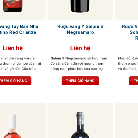
vang Tây Ban Nha
Rượu vang Ý Salum S
Rượu V
tino Red Crianza
Negroamaro
Sch
Liên hệ
Liên hệ
rry tươi sáng với viền
Salum S Negroamaro
sở hữu màu
Màu đỏ Rub
g thơm phức hợp của trái
đỏ sẫm, đậm đà với hương thơm
thơm phức h
át và gỗ sồi. Cấu trúc
nồng nàn, phức hợp của các loại
và thuốc lá,
 hậu vị kéo dài với dư vị
quả mọng đen, mứt, gia vị hoà
chín mọng. 
o
quyện cùng mùi hương thoang
tannin dịu n
THÊM GIỎ HÀNG
THÊM GIỎ HÀNG
TH
thoảng của thuốc lá và da thuộc. Vị
kéo dài, để 
rượu đầy đặn, mạnh mẽ, tannin chắc
chắn, hậu vị kéo dài với các nốt
hương trái cây chín.