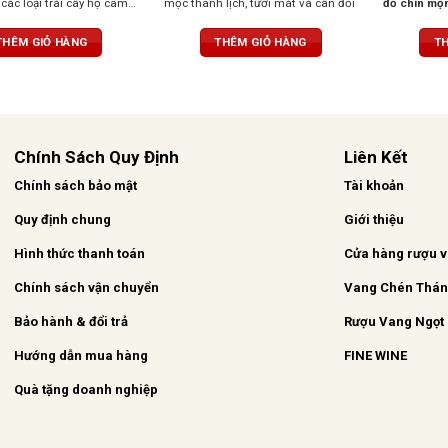
các loại trái cây họ cam
mộc thanh lịch, tươi mát và cân đối
đỏ chín mọ
vị cân bằng, kết thúc dễ
cùng
vani, 
nướng nhẹ
.
THÊM GIỎ HÀNG
THÊM GIỎ HÀNG
TH
hương bals
khô, mềm m
phần mạnh
màng và cấu
Chính Sách Quy Định
Liên Kết
Chính sách bảo mật
Tài khoản
Quy định chung
Giới thiệu
Hình thức thanh toán
Cửa hàng rượu 
Chính sách vận chuyển
Vang Chén Thá
Bảo hành & đổi trả
Rượu Vang Ngọt
Hướng dẫn mua hàng
FINE WINE
Quà tặng doanh nghiệp