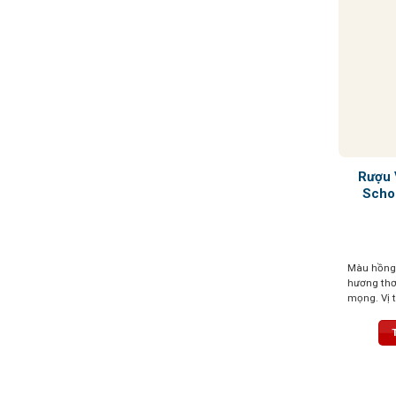
Rượu 
Schol
Màu hồng 
hương thơ
mọng. Vị 
hảo giữa n
hậu vị ké