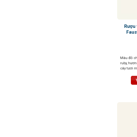
Rượu 
Faus
Màu đỏ che
ruby, hươn
cây tươi m
thanh lịch,
ngọt ngà