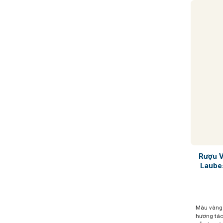
Rượu 
Laube
Màu vàng 
hương táo,