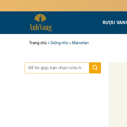
Bỏ
qua
nội
RƯỢU VAN
dung
Trang chủ
»
Giống nho
»
Marselan
Tìm
kiếm: