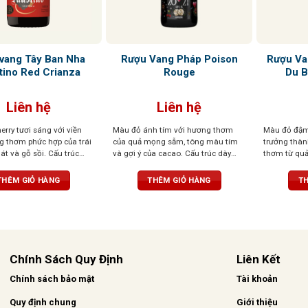
vang Tây Ban Nha
Rượu Vang Pháp Poison
Rượu Va
tino Red Crianza
Rouge
Du B
Liên hệ
Liên hệ
rry tươi sáng với viền
Màu đỏ ánh tím với hương thơm
Màu đỏ đậm 
g thơm phức hợp của trái
của quả mọng sẫm, tông màu tím
trưởng thà
át và gỗ sồi. Cấu trúc
và gợi ý của cacao. Cấu trúc dày
thơm từ qu
 hậu vị kéo dài với dư vị
đặc, dư vị lâu dài với hương sô cô la
xôi, lý chua
o
và quả mọng đen
phê và vani
THÊM GIỎ HÀNG
THÊM GIỎ HÀNG
TH
tannin mềm 
áp
Chính Sách Quy Định
Liên Kết
Chính sách bảo mật
Tài khoản
Quy định chung
Giới thiệu