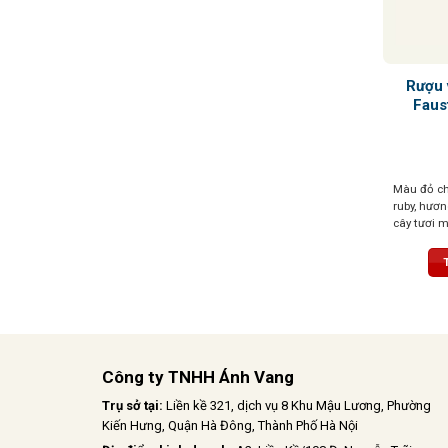
Rượu 
Faus
Màu đỏ che
ruby, hươn
cây tươi m
thanh lịch,
ngọt ngà
Công ty TNHH Ánh Vang
Trụ sở tại:
Liền kề 321, dịch vụ 8 Khu Mậu Lương, Phường
Kiến Hưng, Quận Hà Đông, Thành Phố Hà Nội