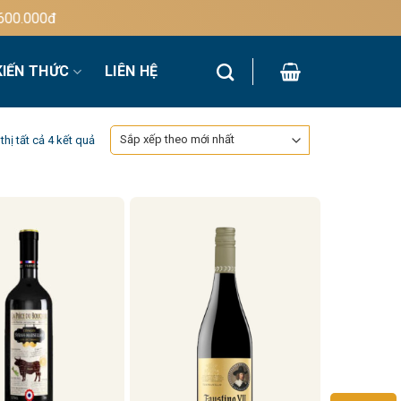
0.000đ
KIẾN THỨC
LIÊN HỆ
Đã
thị tất cả 4 kết quả
sắp
xếp
theo
mới
nhất