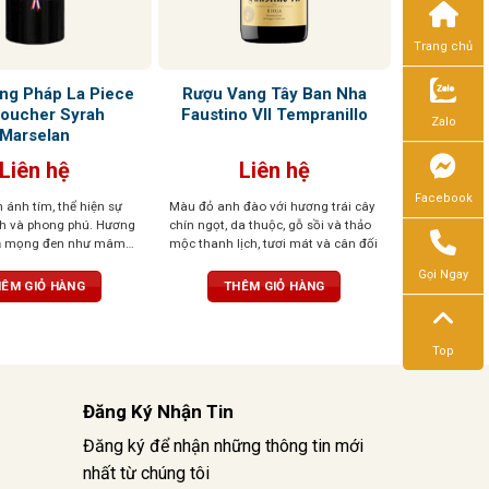
Trang chủ
ng Pháp La Piece
Rượu Vang Tây Ban Nha
oucher Syrah
Faustino VII Tempranillo
Zalo
Marselan
Liên hệ
Liên hệ
Facebook
ánh tím, thể hiện sự
Màu đỏ anh đào với hương trái cây
nh và phong phú. Hương
chín ngọt, da thuộc, gỗ sồi và thảo
ả mọng đen như mâm
mộc thanh lịch, tươi mát và cân đối
 đen, cùng tiêu đen, cà
Gọi Ngay
. Vị rượu mạnh mẽ với
ÊM GIỎ HÀNG
THÊM GIỎ HÀNG
mại, hậu vị dài và ấm
Top
Đăng Ký Nhận Tin
Đăng ký để nhận những thông tin mới
nhất từ chúng tôi