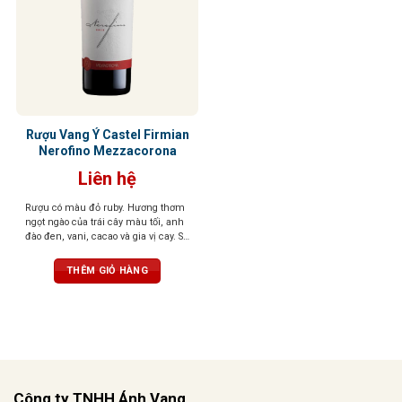
Rượu Vang Ý Castel Firmian
Nerofino Mezzacorona
Liên hệ
Rượu có màu đỏ ruby. Hương thơm
ngọt ngào của trái cây màu tối, anh
đào đen, vani, cacao và gia vị cay. Sự
hài hòa mang lại cho khứu giác
cảm nhận tinh tế của trái cây và các
THÊM GIỎ HÀNG
gia vị khác. Hậu vị phong phú,
mạnh mẽ và dai dẳng với tannin
mịn và mượt mà.
Công ty TNHH Ánh Vang