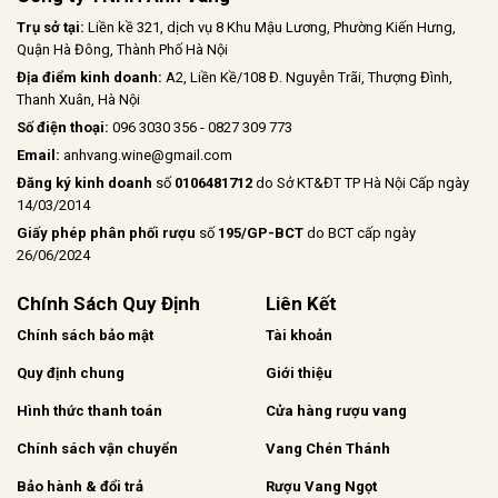
Trụ sở tại:
Liền kề 321, dịch vụ 8 Khu Mậu Lương, Phường Kiến Hưng,
Quận Hà Đông, Thành Phố Hà Nội
Địa điểm kinh doanh:
A2, Liền Kề/108 Đ. Nguyễn Trãi, Thượng Đình,
Thanh Xuân, Hà Nội
Số điện thoại:
096 3030 356 - 0827 309 773
Email:
anhvang.wine@gmail.com
Đăng ký kinh doanh
số
0106481712
do Sở KT&ĐT TP Hà Nội Cấp ngày
14/03/2014
Giấy phép phân phối rượu
số
195/GP-BCT
do BCT cấp ngày
26/06/2024
Chính Sách Quy Định
Liên Kết
Chính sách bảo mật
Tài khoản
Quy định chung
Giới thiệu
Hình thức thanh toán
Cửa hàng rượu vang
Chính sách vận chuyển
Vang Chén Thánh
Bảo hành & đổi trả
Rượu Vang Ngọt