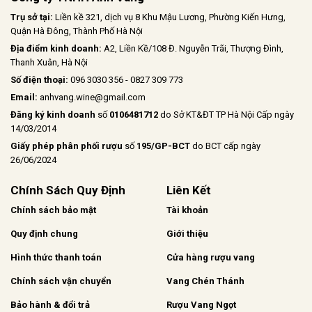
Trụ sở tại:
Liền kề 321, dịch vụ 8 Khu Mậu Lương, Phường Kiến Hưng,
Quận Hà Đông, Thành Phố Hà Nội
Địa điểm kinh doanh:
A2, Liền Kề/108 Đ. Nguyễn Trãi, Thượng Đình,
Thanh Xuân, Hà Nội
Số điện thoại:
096 3030 356 - 0827 309 773
Email:
anhvang.wine@gmail.com
Đăng ký kinh doanh
số
0106481712
do Sở KT&ĐT TP Hà Nội Cấp ngày
14/03/2014
Giấy phép phân phối rượu
số
195/GP-BCT
do BCT cấp ngày
26/06/2024
Chính Sách Quy Định
Liên Kết
Chính sách bảo mật
Tài khoản
Quy định chung
Giới thiệu
Hình thức thanh toán
Cửa hàng rượu vang
Chính sách vận chuyển
Vang Chén Thánh
Bảo hành & đổi trả
Rượu Vang Ngọt