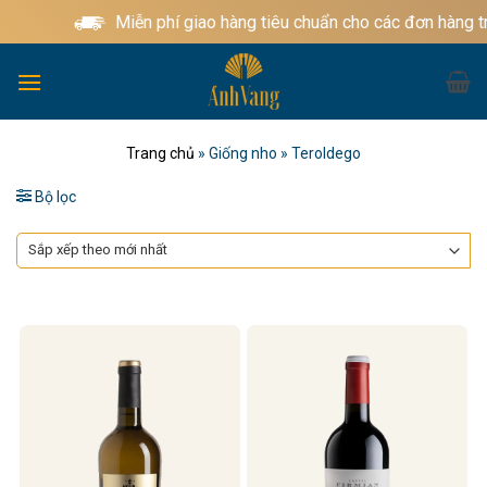
Bỏ
Miễn phí giao hàng tiêu chuẩn cho các đơn hàng t
qua
nội
dung
Trang chủ
»
Giống nho
»
Teroldego
Bộ lọc