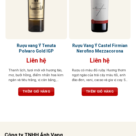
Rượu vang Ý Tenuta
Rượu Vang Ý Castel Firmian
Polvaro Gold IGP
Nerofino Mezzacorona
Liên hệ
Liên hệ
Thanh lịch, tươi mới với hương táo,
Rượu có màu đỏ ruby. Hương thơm
mơ, bưởi hồng, điểm nhấn hoa kim
ngọt ngào của trái cây màu tối, anh
ngân và tiêu trắng, vị cân bằng,
đào đen, vani, cacao và gia vị cay. Sự
mềm mại, hậu vị sảng khoái, dễ
hài hòa mang lại cho khứu giác
chịu.
cảm nhận tinh tế của trái cây và các
THÊM GIỎ HÀNG
THÊM GIỎ HÀNG
gia vị khác. Hậu vị phong phú,
mạnh mẽ và dai dẳng với tannin
mịn và mượt mà.
Công ty TNHH Ánh Vang