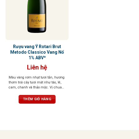
Rượu vang Ý Rotari Brut
Metodo Classico Vang Nổ
1% ABV*
Liên hệ
Màu vàng rơm nhạt tươi tắn, hương
thơm trái cây tươi mát như táo, lê,
cam, chanh và thảo mộc. Vị chua
tự nhiên cân bằng với hương trái
cây và khoáng tinh tế, bọt sủi tăm
THÊM GIỎ HÀNG
mịn màng