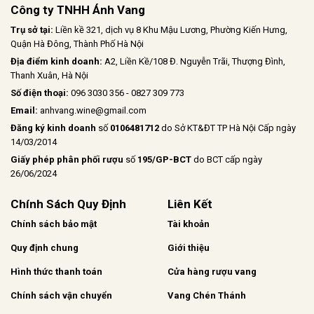
Công ty TNHH Ánh Vang
Trụ sở tại:
Liền kề 321, dịch vụ 8 Khu Mậu Lương, Phường Kiến Hưng,
Quận Hà Đông, Thành Phố Hà Nội
Địa điểm kinh doanh:
A2, Liền Kề/108 Đ. Nguyễn Trãi, Thượng Đình,
Thanh Xuân, Hà Nội
Số điện thoại:
096 3030 356 - 0827 309 773
Email:
anhvang.wine@gmail.com
Đăng ký kinh doanh
số
0106481712
do Sở KT&ĐT TP Hà Nội Cấp ngày
14/03/2014
Giấy phép phân phối rượu
số
195/GP-BCT
do BCT cấp ngày
26/06/2024
Chính Sách Quy Định
Liên Kết
Chính sách bảo mật
Tài khoản
Quy định chung
Giới thiệu
Hình thức thanh toán
Cửa hàng rượu vang
Chính sách vận chuyển
Vang Chén Thánh