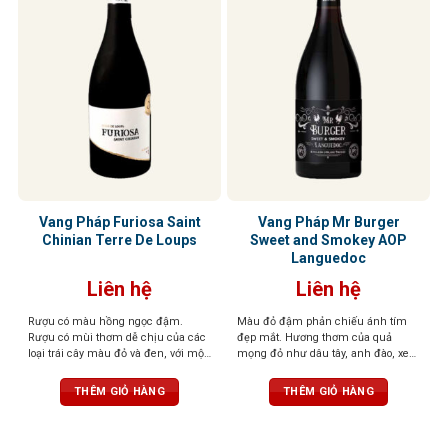
Vang Pháp Furiosa Saint
Vang Pháp Mr Burger
Chinian Terre De Loups
Sweet and Smokey AOP
Languedoc
Liên hệ
Liên hệ
Rượu có màu hồng ngọc đậm.
Màu đỏ đậm phản chiếu ánh tím
Rượu có mùi thơm dễ chịu của các
đẹp mắt. Hương thơm của quả
loại trái cây màu đỏ và đen, với một
mọng đỏ như dâu tây, anh đào, xen
chút mùi gia vị có mùi thơm nhẹ
lẫn những nốt thảo mộc, đinh
nhàng. Vòm miệng được tráng rất
hương, tuyết tùng tạo nên một tầng
THÊM GIỎ HÀNG
THÊM GIỎ HÀNG
cân đối và thể hiện rất nhiều sự
hương phức hợp, gợi cảm và sống
tinh tế và sang trọng.
động. Vị rượu mềm mại, mượt mà,
với tannin săn chắc nhưng êm dịu,