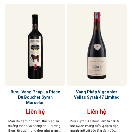
kết hợp cùng hậu vị ngọt ngào nhẹ
nhàng
Rượu Vang Pháp La Piece
Vang Pháp Vignobles
Du Boucher Syrah
Vellas Syrah 47 Limited
Marselan
Liên hệ
Liên hệ
Màu đỏ đậm ánh tím, thể hiện sự
Rượu Syrah 47 được làm từ 100%
trưởng thành và phong phú. Hương
nho Syrah mang đến vị đậm đặc,
thơm từ quả mọng đen như mâm
mạnh mẽ với sắc tím đen đặc