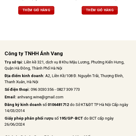
xôi, lý chua đen, cùng tiêu đen, cà
trưng. Hương vị đến từ những loại
phê và vani. Vị rượu mạnh mẽ với
quả đen như mận, mâm xôi, anh
THÊM GIỎ HÀNG
THÊM GIỎ HÀNG
tannin mềm mại, hậu vị dài và ấm
đào. Sau đó, đến mùi vị sắc nét hơn
áp
của gỗ sồi, tiêu đen, phức hợp với
hương socola, khẩu vị được mở
rộng với tannin tròn trịa. Một hương
vị hài hòa và cân bằng.
Công ty TNHH Ánh Vang
Trụ sở tại:
Liền kề 321, dịch vụ 8 Khu Mậu Lương, Phường Kiến Hưng,
Quận Hà Đông, Thành Phố Hà Nội
Địa điểm kinh doanh:
A2, Liền Kề/108 Đ. Nguyễn Trãi, Thượng Đình,
Thanh Xuân, Hà Nội
Số điện thoại:
096 3030 356 - 0827 309 773
Email:
anhvang.wine@gmail.com
Đăng ký kinh doanh
số
0106481712
do Sở KT&ĐT TP Hà Nội Cấp ngày
14/03/2014
Giấy phép phân phối rượu
số
195/GP-BCT
do BCT cấp ngày
26/06/2024