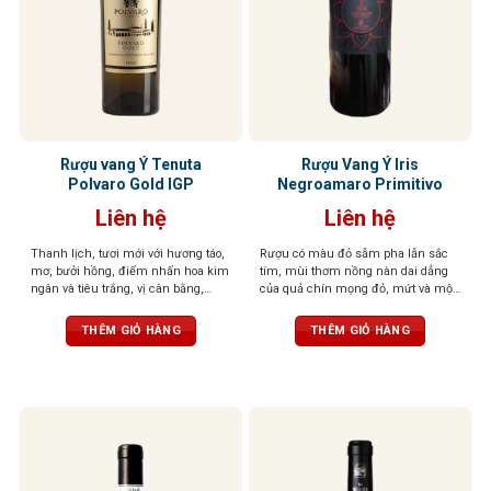
Rượu vang Ý Tenuta
Rượu Vang Ý Iris
Polvaro Gold IGP
Negroamaro Primitivo
Liên hệ
Liên hệ
Thanh lịch, tươi mới với hương táo,
Rượu có màu đỏ sẫm pha lẫn sắc
mơ, bưởi hồng, điểm nhấn hoa kim
tím, mùi thơm nồng nàn dai dẳng
ngân và tiêu trắng, vị cân bằng,
của quả chín mọng đỏ, mứt và một
mềm mại, hậu vị sảng khoái, dễ
chút thanh nhẹ của cam thảo. Vị
chịu.
rượu tròn đầy, tannin mạnh mẽ,
THÊM GIỎ HÀNG
THÊM GIỎ HÀNG
cân bằng tuyệt vời