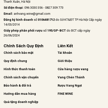
Thanh Xuân, Hà Nội
Số điện thoại:
096 3030 356 - 0827 309 773
Email:
anhvang.wine@gmail.com
Đăng ký kinh doanh
số
0106481712
do Sở KT&ĐT TP Hà Nội Cấp ngày
14/03/2014
Giấy phép phân phối rượu
số
195/GP-BCT
do BCT cấp ngày
26/06/2024
Chính Sách Quy Định
Liên Kết
Chính sách bảo mật
Tài khoản
Quy định chung
Giới thiệu
Hình thức thanh toán
Cửa hàng rượu vang
Chính sách vận chuyển
Vang Chén Thánh
Bảo hành & đổi trả
Rượu Vang Ngọt
Hướng dẫn mua hàng
FINE WINE
Quà tặng doanh nghiệp