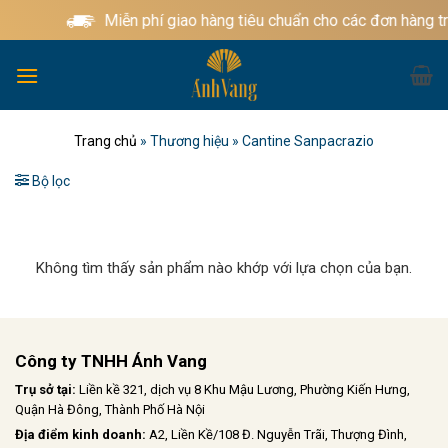
Bỏ
Miễn phí giao hàng tiêu chuẩn cho các đơn hàng t
qua
nội
dung
Trang chủ
»
Thương hiệu
»
Cantine Sanpacrazio
Bộ lọc
Không tìm thấy sản phẩm nào khớp với lựa chọn của bạn.
Công ty TNHH Ánh Vang
Trụ sở tại:
Liền kề 321, dịch vụ 8 Khu Mậu Lương, Phường Kiến Hưng,
Quận Hà Đông, Thành Phố Hà Nội
Địa điểm kinh doanh:
A2, Liền Kề/108 Đ. Nguyễn Trãi, Thượng Đình,