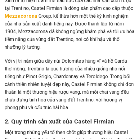
Sinh ra từ niềm đam mê sâu sắc của các nhà sản xuất rượu
tại Trentino, Castel Firmian là dòng sản phẩm cao cấp thuộc
Mezzacorona
Group, kế thừa hơn một thế kỷ kinh nghiệm
của nhà sản xuất danh tiếng này. Được thành lập từ năm
1904, Mezzacorona đã không ngừng khám phá và tối ưu hóa
tiềm năng của vùng đất Trentino, nơi có khí hậu và thổ
nhưỡng lý tưởng.
Với vị trí nằm giữa dãy núi Dolomites hùng vĩ và hồ Garda
thơ mộng, Trentino là quê hương của nhiều giống nho nổi
tiếng như Pinot Grigio, Chardonnay và Teroldego. Trong bối
cảnh thiên nhiên tuyệt đẹp này, Castel Firmian không chỉ đơn
thuần là một thương hiệu rượu vang, mà mỗi chai vang đều
chứa đựng tinh hoa của vùng đất Trentino, với hương vị
phong phú và cấu trúc hài hòa.
2. Quy trình sản xuất của Castel Firmian
Một trong những yếu tố then chốt giúp thương hiệu Castel