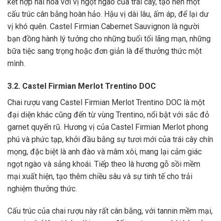
kết hợp hài hòa với vị ngọt ngào của trái cây, tạo nên một
cấu trúc cân bằng hoàn hảo. Hậu vị dài lâu, ấm áp, để lại dư
vị khó quên. Castel Firmian Cabernet Sauvignon là người
bạn đồng hành lý tưởng cho những buổi tối lãng mạn, những
bữa tiệc sang trọng hoặc đơn giản là để thưởng thức một
mình.
3.2.
Castel Firmian Merlot Trentino DOC
Chai rượu vang Castel Firmian Merlot Trentino DOC là một
đại diện khác cũng đến từ vùng Trentino, nổi bật với sắc đỏ
garnet quyến rũ. Hương vị của Castel Firmian Merlot phong
phú và phức tạp, khởi đầu bằng sự tươi mới của trái cây chín
mọng, đặc biệt là anh đào và mâm xôi, mang lại cảm giác
ngọt ngào và sảng khoái. Tiếp theo là hương gỗ sồi mềm
mại xuất hiện, tạo thêm chiều sâu và sự tinh tế cho trải
nghiệm thưởng thức.
Cấu trúc của chai rượu này rất cân bằng, với tannin mềm mại,