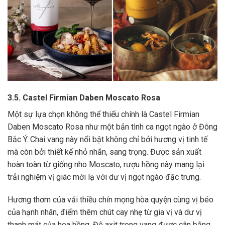
3.5. Castel Firmian Daben Moscato Rosa
Một sự lựa chọn không thể thiếu chính là Castel Firmian
Daben Moscato Rosa như một bản tình ca ngọt ngào ở Đông
Bắc Ý. Chai vang này nổi bật không chỉ bởi hương vị tinh tế
mà còn bởi thiết kế nhỏ nhắn, sang trọng. Được sản xuất
hoàn toàn từ giống nho Moscato, rượu hồng này mang lại
trải nghiệm vị giác mới lạ với dư vị ngọt ngào đặc trưng.
Hương thơm của vải thiều chín mọng hòa quyện cùng vị béo
của hạnh nhân, điểm thêm chút cay nhẹ từ gia vị và dư vị
thanh mát của hoa hồng. Độ axit trong vang được cân bằng