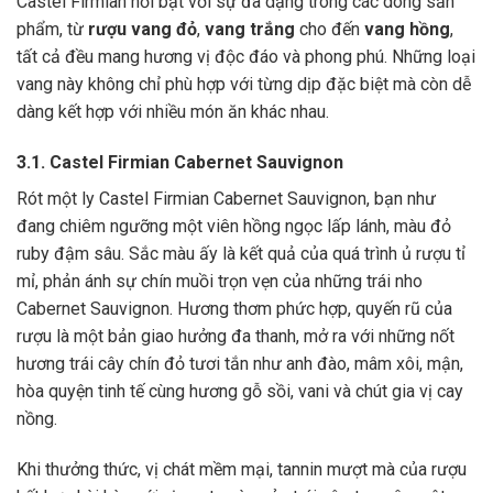
Castel Firmian nổi bật với sự đa dạng trong các dòng sản
phẩm, từ
rượu vang đỏ
,
vang trắng
cho đến
vang hồng
,
tất cả đều mang hương vị độc đáo và phong phú. Những loại
vang này không chỉ phù hợp với từng dịp đặc biệt mà còn dễ
dàng kết hợp với nhiều món ăn khác nhau.
3.1. Castel Firmian Cabernet Sauvignon
Rót một ly Castel Firmian Cabernet Sauvignon, bạn như
đang chiêm ngưỡng một viên hồng ngọc lấp lánh, màu đỏ
ruby đậm sâu. Sắc màu ấy là kết quả của quá trình ủ rượu tỉ
mỉ, phản ánh sự chín muồi trọn vẹn của những trái nho
Cabernet Sauvignon. Hương thơm phức hợp, quyến rũ của
rượu là một bản giao hưởng đa thanh, mở ra với những nốt
hương trái cây chín đỏ tươi tắn như anh đào, mâm xôi, mận,
hòa quyện tinh tế cùng hương gỗ sồi, vani và chút gia vị cay
nồng.
Khi thưởng thức, vị chát mềm mại, tannin mượt mà của rượu