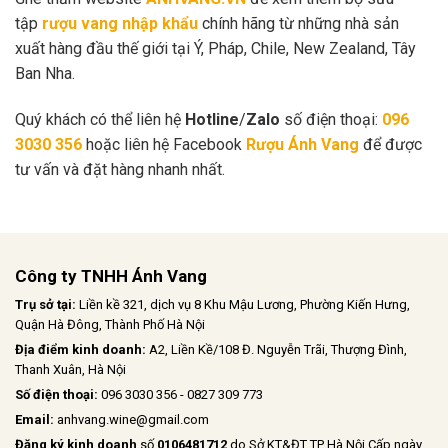
tập
rượu vang nhập khẩu
chính hãng từ những nhà sản
xuất hàng đầu thế giới tại Ý, Pháp, Chile, New Zealand, Tây
Ban Nha.
Quý khách có thể liên hệ
Hotline
/
Zalo
số điện thoại:
096
3030 356
hoặc liên hệ Facebook
Rượu Ánh Vang
để được
tư vấn và đặt hàng nhanh nhất.
Công ty TNHH Ánh Vang
Trụ sở tại:
Liền kề 321, dịch vụ 8 Khu Mậu Lương, Phường Kiến Hưng,
Quận Hà Đông, Thành Phố Hà Nội
Địa điểm kinh doanh:
A2, Liền Kề/108 Đ. Nguyễn Trãi, Thượng Đình,
Thanh Xuân, Hà Nội
Số điện thoại:
096 3030 356 - 0827 309 773
Email:
anhvang.wine@gmail.com
Đăng ký kinh doanh
số
0106481712
do Sở KT&ĐT TP Hà Nội Cấp ngày