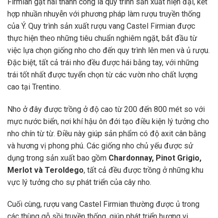
Firmian gặt hái thành công là quy trình sản xuất hiện đại, kết
hợp nhuần nhuyễn với phương pháp làm rượu truyền thống
của Ý. Quy trình sản xuất rượu vang Castel Firmian được
thực hiện theo những tiêu chuẩn nghiêm ngặt, bắt đầu từ
việc lựa chọn giống nho cho đến quy trình lên men và ủ rượu.
Đặc biệt, tất cả trái nho đều được hái bằng tay, với những
trái tốt nhất được tuyển chọn từ các vườn nho chất lượng
cao tại Trentino.
Nho ở đây được trồng ở độ cao từ 200 đến 800 mét so với
mực nước biển, nơi khí hậu ôn đới tạo điều kiện lý tưởng cho
nho chín từ từ. Điều này giúp sản phẩm có độ axit cân bằng
và hương vị phong phú. Các giống nho chủ yếu được sử
dụng trong sản xuất bao gồm
Chardonnay, Pinot Grigio,
Merlot và Teroldego
, tất cả đều được trồng ở những khu
vực lý tưởng cho sự phát triển của cây nho.
Cuối cùng, rượu vang Castel Firmian thường được ủ trong
các thùng gỗ sồi truyền thống, giúp phát triển hương vị