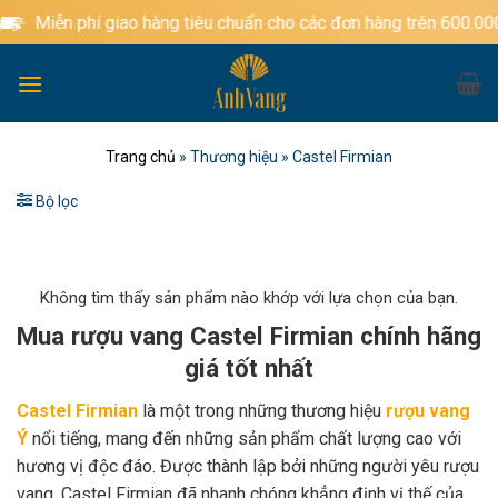
Bỏ
ễn phí giao hàng tiêu chuẩn cho các đơn hàng trên 600.000đ
qua
nội
dung
Trang chủ
»
Thương hiệu
»
Castel Firmian
Bộ lọc
Không tìm thấy sản phẩm nào khớp với lựa chọn của bạn.
Mua rượu vang Castel Firmian chính hãng
giá tốt nhất
Castel Firmian
là một trong những thương hiệu
rượu vang
Ý
nổi tiếng, mang đến những sản phẩm chất lượng cao với
hương vị độc đáo. Được thành lập bởi những người yêu rượu
vang, Castel Firmian đã nhanh chóng khẳng định vị thế của