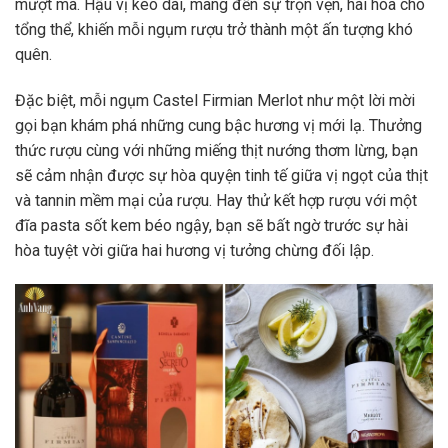
mượt mà. Hậu vị kéo dài, mang đến sự trọn vẹn, hài hòa cho
tổng thể, khiến mỗi ngụm rượu trở thành một ấn tượng khó
quên.
Đặc biệt, mỗi ngụm Castel Firmian Merlot như một lời mời
gọi bạn khám phá những cung bậc hương vị mới lạ. Thưởng
thức rượu cùng với những miếng thịt nướng thơm lừng, bạn
sẽ cảm nhận được sự hòa quyện tinh tế giữa vị ngọt của thịt
và tannin mềm mại của rượu. Hay thử kết hợp rượu với một
đĩa pasta sốt kem béo ngậy, bạn sẽ bất ngờ trước sự hài
hòa tuyệt vời giữa hai hương vị tưởng chừng đối lập.