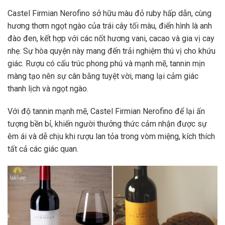
Castel Firmian Nerofino sở hữu màu đỏ ruby hấp dẫn, cùng
hương thơm ngọt ngào của trái cây tối màu, điển hình là anh
đào đen, kết hợp với các nốt hương vani, cacao và gia vị cay
nhẹ. Sự hòa quyện này mang đến trải nghiệm thú vị cho khứu
giác. Rượu có cấu trúc phong phú và mạnh mẽ, tannin mịn
màng tạo nên sự cân bằng tuyệt vời, mang lại cảm giác
thanh lịch và ngọt ngào.
Với độ tannin mạnh mẽ, Castel Firmian Nerofino để lại ấn
tượng bền bỉ, khiến người thưởng thức cảm nhận được sự
êm ái và dễ chịu khi rượu lan tỏa trong vòm miệng, kích thích
tất cả các giác quan.