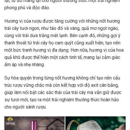
lại, từ đó mang lại cho người thưởng thức một trải nghiệm
phong phú và độc đáo.
Hương vị của rượu được tăng cường với những nốt hương
trái cây tươi ngon, như táo đỏ và vàng, quả mơ ngọt ngào,
cùng với trái dưa trắng mát lạnh. Bên cạnh đó, những gợi ý
thanh thoát từ trái cây họ cam quýt cũng xuất hiện, tạo nên
một bức tranh hương vị đa dạng. Hơn nữa, hương vị của hoa
quả khô được thể hiện một cách tinh tế, mang lại cảm giác
ấm áp và nhẹ nhàng.
Sự hòa quyện trong từng nốt hương không chỉ tạo nên cấu
trúc rượu vững chắc mà còn kết hợp với độ axit cân bằng,
giúp làm nổi bật các sắc thái của trái cây mà vẫn giữ được
sự tươi mới, tạo ra một trải nghiệm thưởng thức hoàn hảo
cho người sành rượu.