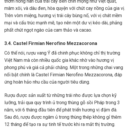
thơm nồng nàn của trái cây đen chín mọng như việt quất,
mâm xôi, và dâu đen, hòa quyện với chút cay nồng của gia vị.
Trên vòm miệng, hương vị trái cây bùng nổ, với vị chát mềm
mại và cấu trúc mạnh mẽ, tạo nên một dư vị kéo dài, phảng
phất chút ngọt ngào của cam thảo và cacao.
3.4. Castel Firmian Nerofino Mezzacorona
Có thể nói, rượu vang Ý đã chinh phục không chỉ thị trường
Việt Nam mà còn nhiều quốc gia khác nhờ vào hương vị
phong phú và giá cả phải chăng. Một trong những chai vang
nổi bật chính là Castel Firmian Nerofino Mezzacorona, đáp
ứng hoàn hảo nhu cầu của người tiêu dùng.
Rượu được sản xuất từ những trái nho được lựa chọn kỹ
lưỡng, trải qua quy trình ủ trong thùng gỗ sồi Pháp trong 3
năm, với 6 tháng đầu tiên để phát triển hương vị đậm đà.
Sau đó, rượu được ngâm ủ trong thùng thép không gỉ thêm
12 tháng để tạo ra sự tinh tế trước khi ra mắt thị trường.