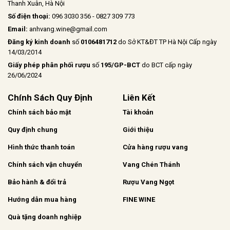
Thanh Xuân, Hà Nội
Số điện thoại:
096 3030 356 - 0827 309 773
Email:
anhvang.wine@gmail.com
Đăng ký kinh doanh
số
0106481712
do Sở KT&ĐT TP Hà Nội Cấp ngày
14/03/2014
Giấy phép phân phối rượu
số
195/GP-BCT
do BCT cấp ngày
26/06/2024
Chính Sách Quy Định
Liên Kết
Chính sách bảo mật
Tài khoản
Quy định chung
Giới thiệu
Hình thức thanh toán
Cửa hàng rượu vang
Chính sách vận chuyển
Vang Chén Thánh
Bảo hành & đổi trả
Rượu Vang Ngọt
Hướng dẫn mua hàng
FINE WINE
Quà tặng doanh nghiệp