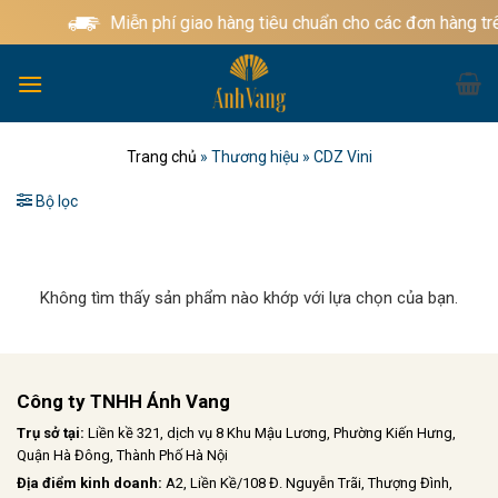
Bỏ
Miễn phí giao hàng tiêu chuẩn cho các đơn hàng tr
qua
nội
dung
Trang chủ
»
Thương hiệu
»
CDZ Vini
Bộ lọc
Không tìm thấy sản phẩm nào khớp với lựa chọn của bạn.
Công ty TNHH Ánh Vang
Trụ sở tại:
Liền kề 321, dịch vụ 8 Khu Mậu Lương, Phường Kiến Hưng,
Quận Hà Đông, Thành Phố Hà Nội
Địa điểm kinh doanh:
A2, Liền Kề/108 Đ. Nguyễn Trãi, Thượng Đình,