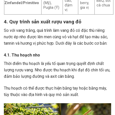
cao,
BBQ, sốt
Zinfandel/Primitivo
(Mỹ),
berry,
đậm
cà chua
Puglia (Ý)
gia vị
vị
4. Quy trình sản xuất rượu vang đỏ
So với vang trắng, quá trình làm vang đỏ có đặc thù riêng:
nước ép nho được lên men cùng vỏ và hạt để tạo màu sắc,
tannin và hương vị phức hợp. Dưới đây là các bước cơ bản:
4.1. Thu hoạch nho
Thời điểm thu hoạch là yếu tố quan trọng quyết định chất
lượng rượu vang. Nho được thu hoạch khi đạt độ chín tối ưu,
đảm bảo lượng đường và axit cân bằng.
Thu hoạch có thể được thực hiện bằng tay hoặc bằng máy,
tùy thuộc vào địa hình và quy mô sản xuất.