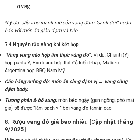
quay,…
*Lý do: cấu trúc mạnh mẽ của vang đậm “sánh đôi” hoàn
hảo với món ăn giàu đạm và béo.
7.4 Nguyên tắc vàng khi kết hợp
“Vang vùng nào hợp ẩm thực vùng đó”:
Ví dụ, Chianti (Ý)
hợp pasta Ý; Bordeaux hợp thịt đỏ kiểu Pháp; Malbec
Argentina hợp BBQ Nam Mỹ.
Cân bằng cường độ: món ăn càng đậm vị → vang càng
đậm body.
Tương phản & bổ sung:
món béo ngậy (gan ngỗng, phô mai
già) sẽ được “làm sạch vị” bởi vang đỏ tannin cao.
8. Rượu vang đỏ giá bao nhiêu [Cập nhật tháng
9/2025]