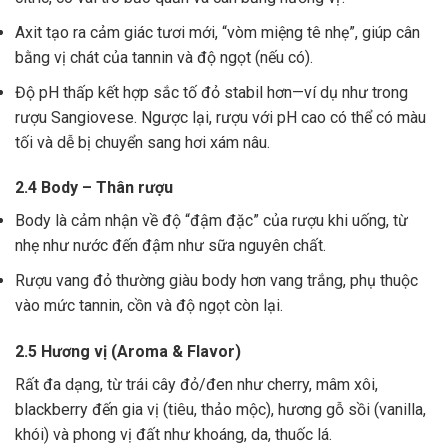
Axit tạo ra cảm giác tươi mới, “vòm miệng tê nhẹ”, giúp cân
bằng vị chát của tannin và độ ngọt (nếu có).
Độ pH thấp kết hợp sắc tố đỏ stabil hơn—ví dụ như trong
rượu Sangiovese. Ngược lại, rượu với pH cao có thể có màu
tối và dễ bị chuyển sang hơi xám nâu.
2.4 Body – Thân rượu
Body là cảm nhận về độ “đậm đặc” của rượu khi uống, từ
nhẹ như nước đến đậm như sữa nguyên chất.
Rượu vang đỏ thường giàu body hơn vang trắng, phụ thuộc
vào mức tannin, cồn và độ ngọt còn lại.
2.5 Hương vị (Aroma & Flavor)
Rất đa dạng, từ trái cây đỏ/đen như cherry, mâm xôi,
blackberry đến gia vị (tiêu, thảo mộc), hương gỗ sồi (vanilla,
khói) và phong vị đất như khoáng, da, thuốc lá.