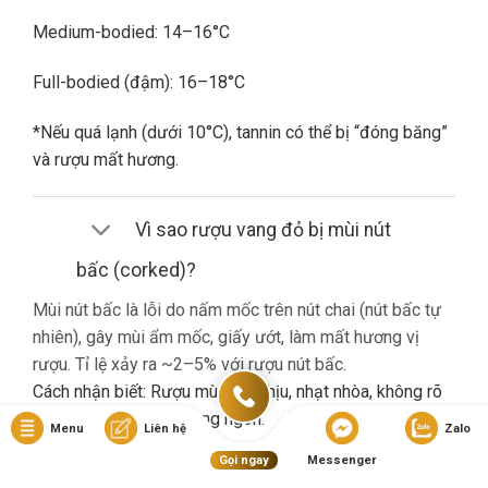
Medium-bodied: 14–16°C
Full-bodied (đậm): 16–18°C
*Nếu quá lạnh (dưới 10°C), tannin có thể bị “đóng băng”
và rượu mất hương.
Vì sao rượu vang đỏ bị mùi nút
bấc (corked)?
Mùi nút bấc là lỗi do nấm mốc trên nút chai (nút bấc tự
nhiên), gây mùi ẩm mốc, giấy ướt, làm mất hương vị
rượu. Tỉ lệ xảy ra ~2–5% với rượu nút bấc.
Cách nhận biết: Rượu mùi khó chịu, nhạt nhòa, không rõ
hương trái cây dù là vang ngon.
Menu
Liên hệ
Zalo
Gọi ngay
Messenger
Nếu gặp lỗi này, bạn nên liên hệ cửa hàng đổi trả (nếu có