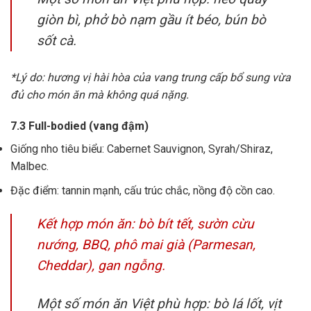
giòn bì, phở bò nạm gầu ít béo, bún bò
sốt cà.
*Lý do: hương vị hài hòa của vang trung cấp bổ sung vừa
đủ cho món ăn mà không quá nặng.
7.3 Full-bodied (vang đậm)
Giống nho tiêu biểu: Cabernet Sauvignon, Syrah/Shiraz,
Malbec.
Đặc điểm: tannin mạnh, cấu trúc chắc, nồng độ cồn cao.
Kết hợp món ăn: bò bít tết, sườn cừu
nướng, BBQ, phô mai già (Parmesan,
Cheddar), gan ngỗng.
Một số món ăn Việt phù hợp: bò lá lốt, vịt