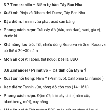
3.7 Tempranillo – Niềm tự hào Tây Ban Nha
Xuất xứ:
Rioja và Ribera del Duero, Tây Ban Nha.
Đặc điểm:
Tannin vừa phải, acid cân bằng.
Phong cách rượu:
Trái cây đỏ (dâu, anh đào), vani, gia vị,
thuốc lá.
Khả năng lưu trữ:
Tốt, nhiều dòng Reserva và Gran Reserva
có thể ủ 20–30 năm.
Món ăn gợi ý:
Tapas, thịt nguội, paella, BBQ.
3.8 Zinfandel / Primitivo – Cá tính của Mỹ & Ý
Xuất xứ nổi tiếng:
Nam Ý (Primitivo), California (Zinfandel).
Đặc điểm:
Tannin vừa, nồng độ cồn cao (14–16%).
Phong cách rượu:
Đậm đà, trái cây chín (mâm xôi,
blackberry, mứt), cay nồng.