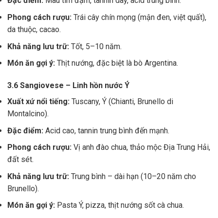
Đặc điểm:
Màu tím đậm, tannin dày, acid trung bình.
Phong cách rượu:
Trái cây chín mọng (mận đen, việt quất),
da thuộc, cacao.
Khả năng lưu trữ:
Tốt, 5–10 năm.
Món ăn gợi ý:
Thịt nướng, đặc biệt là bò Argentina.
3.6 Sangiovese – Linh hồn nước Ý
Xuất xứ nổi tiếng:
Tuscany, Ý (Chianti, Brunello di
Montalcino).
Đặc điểm:
Acid cao, tannin trung bình đến mạnh.
Phong cách rượu:
Vị anh đào chua, thảo mộc Địa Trung Hải,
đất sét.
Khả năng lưu trữ:
Trung bình – dài hạn (10–20 năm cho
Brunello).
Món ăn gợi ý:
Pasta Ý, pizza, thịt nướng sốt cà chua.