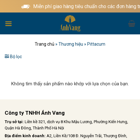
Bỏ
Miễn phí giao hàng tiêu chuẩn cho các đơn hàng t
qua
nội
dung
Trang chủ
»
Thương hiệu
»
Pittacum
Bộ lọc
Không tìm thấy sản phẩm nào khớp với lựa chọn của bạn.
Công ty TNHH Ánh Vang
Trụ sở tại:
Liền kề 321, dịch vụ 8 Khu Mậu Lương, Phường Kiến Hưng,
Quận Hà Đông, Thành Phố Hà Nội
Địa điểm kinh doanh:
A2, Liền Kề/108 Đ. Nguyễn Trãi, Thượng Đình,