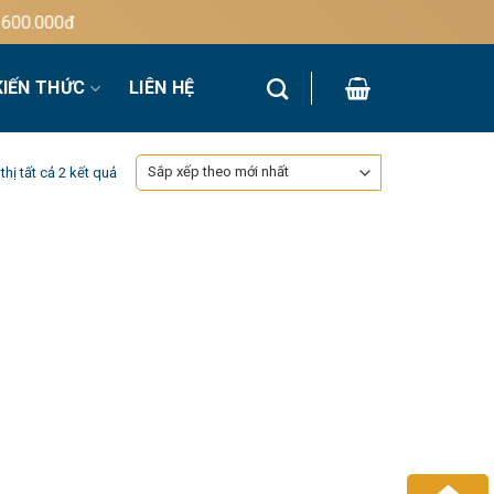
0.000đ
KIẾN THỨC
LIÊN HỆ
Đã
thị tất cả 2 kết quả
sắp
xếp
theo
mới
nhất