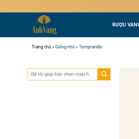
Bỏ
qua
nội
RƯỢU VAN
dung
Trang chủ
»
Giống nho
»
Tempranillo
Tìm
kiếm: