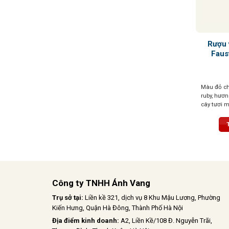
Rượu 
Faus
Màu đỏ che
ruby, hươn
cây tươi m
thanh lịch,
ngọt ngà
Công ty TNHH Ánh Vang
Trụ sở tại:
Liền kề 321, dịch vụ 8 Khu Mậu Lương, Phường
Kiến Hưng, Quận Hà Đông, Thành Phố Hà Nội
Địa điểm kinh doanh:
A2, Liền Kề/108 Đ. Nguyễn Trãi,