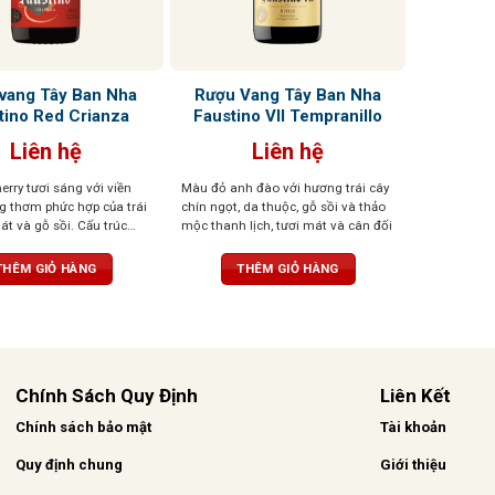
vang Tây Ban Nha
Rượu Vang Tây Ban Nha
tino Red Crianza
Faustino VII Tempranillo
Liên hệ
Liên hệ
rry tươi sáng với viền
Màu đỏ anh đào với hương trái cây
g thơm phức hợp của trái
chín ngọt, da thuộc, gỗ sồi và thảo
át và gỗ sồi. Cấu trúc
mộc thanh lịch, tươi mát và cân đối
 hậu vị kéo dài với dư vị
o
THÊM GIỎ HÀNG
THÊM GIỎ HÀNG
Chính Sách Quy Định
Liên Kết
Chính sách bảo mật
Tài khoản
Quy định chung
Giới thiệu