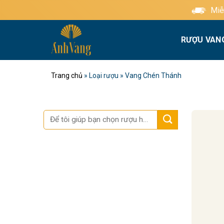
Bỏ
Miễn phí giao hàng tiêu 
qua
nội
RƯỢU VAN
dung
Trang chủ
»
Loại rượu
»
Vang Chén Thánh
Tìm
kiếm: