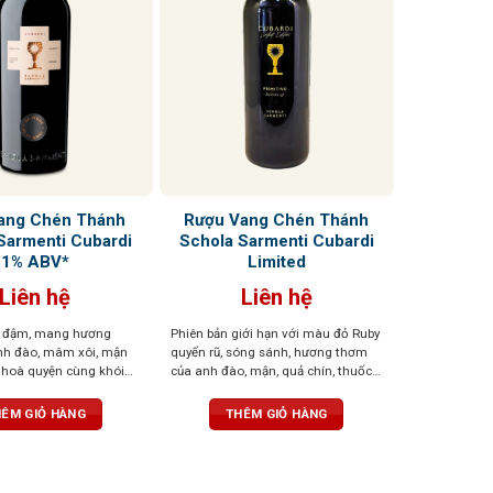
ang Chén Thánh
Rượu Vang Chén Thánh
Sarmenti Cubardi
Schola Sarmenti Cubardi
1% ABV*
Limited
Liên hệ
Liên hệ
 đậm, mang hương
Phiên bản giới hạn với màu đỏ Ruby
nh đào, mâm xôi, mận
quyến rũ, sóng sánh, hương thơm
 hoà quyện cùng khói
của anh đào, mận, quả chín, thuốc
ni và gia vị
lá, ca cao, cùng hương cà phê cháy,
gỗ sồi, đất, hạnh nhân và đinh
ÊM GIỎ HÀNG
THÊM GIỎ HÀNG
hương. Dư vị sâu lắng, ấn tượng