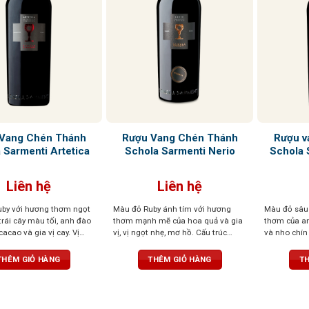
Vang Chén Thánh
Rượu Vang Chén Thánh
Rượu v
 Sarmenti Artetica
Schola Sarmenti Nerio
Schola 
Liên hệ
Liên hệ
by với hương thơm ngọt
Màu đỏ Ruby ánh tím với hương
Màu đỏ sâu
rái cây màu tối, anh đào
thơm mạnh mẽ của hoa quả và gia
thơm của a
cacao và gia vị cay. Vị
vị, vị ngọt nhẹ, mơ hồ. Cấu trúc
và nho chín
, mạnh mẽ, dai dẳng với
phức tạp, mềm mại như lụa
thuốc lá, va
n và mượt, cân bằng,
THÊM GIỎ HÀNG
THÊM GIỎ HÀNG
TH