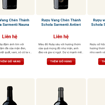
Vang Chén Thánh
Rượu Vang Chén Thánh
Rượu v
a Sarmenti Nauna
Schola Sarmenti Antieri
Schola 
Liên hệ
Liên hệ
by đậm ánh tím với
Màu đỏ Ruby sâu với hương thơm
Rượu sở hữ
đậm đà của mận đen,
của quả mọng đỏ như mận, anh
hương thơm 
iệt quất, vani, sô cô la và
đào và gia vị ngọt. Dư vị mạnh mẽ,
nho xanh và
u trúc mạnh mẽ, cân bằng
tươi mới và cân bằng, mềm mại và
tươi mát củ
t mềm mại và dư vị trái
dẻo dai trên vòm miệng
hoàn hảo, 
THÊM GIỎ HÀNG
THÊM GIỎ HÀNG
TH
o dài
gắt, dư vị ké