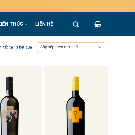
KIẾN THỨC
LIÊN HỆ
Đã
hị tất cả 13 kết quả
sắp
xếp
theo
mới
nhất