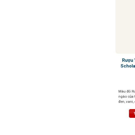
Rượu 
Schola
Màu đỏ Ru
ngào của t
đen, vani, 
phong phú
tannin mị
thanh lịch