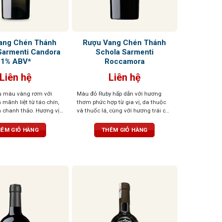
ang Chén Thánh
Rượu Vang Chén Thánh
Sarmenti Candora
Schola Sarmenti
1% ABV*
Roccamora
Liên hệ
Liên hệ
u màu vàng rơm với
Màu đỏ Ruby hấp dẫn với hương
mãnh liệt từ táo chín,
thơm phức hợp từ gia vị, da thuộc
 chanh thảo. Hương vị
và thuốc lá, cùng với hương trái cây
a chanh, cam cân bằng
chín mọng. Cấu trúc mượt mà,
tannin nhẹ nhàng không
tannin dịu nhẹ, và dư vị hơi đắng
ÊM GIỎ HÀNG
THÊM GIỎ HÀNG
o dài và tinh tế
kéo dài, để lại ấn tượng khó quên