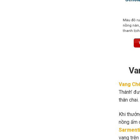
Màu đỏ ru
nồng nàn, 
thanh lịc
nhung, ta
dài
Va
Vang Ch
Thánh' đư
thân chai
Khi thưởn
nồng ấm c
Sarment
vang trên