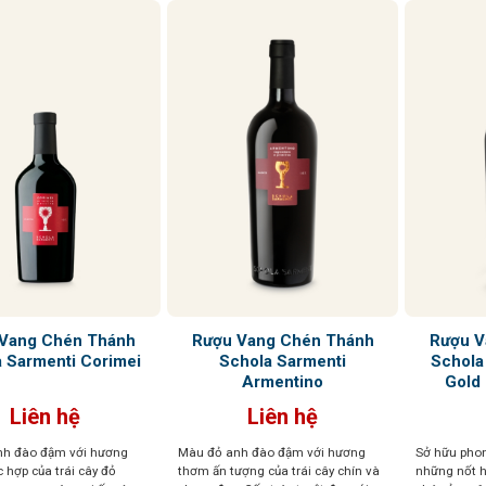
Vang Chén Thánh
Rượu Vang Chén Thánh
Rượu V
 Sarmenti Corimei
Schola Sarmenti
Schola 
Armentino
Gold
Liên hệ
Liên hệ
nh đào đậm với hương
Màu đỏ anh đào đậm với hương
Sở hữu phon
 hợp của trái cây đỏ
thơm ấn tượng của trái cây chín và
những nốt 