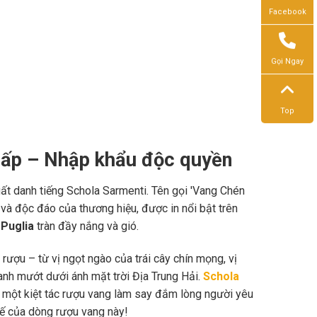
Facebook
Gọi Ngay
Top
cấp – Nhập khẩu độc quyền
ất danh tiếng Schola Sarmenti. Tên gọi 'Vang Chén
và độc đáo của thương hiệu, được in nổi bật trên
t
Puglia
tràn đầy nắng và gió.
ượu – từ vị ngọt ngào của trái cây chín mọng, vị
anh mướt dưới ánh mặt trời Địa Trung Hải.
Schola
n một kiệt tác rượu vang làm say đắm lòng người yêu
tế của dòng rượu vang này!