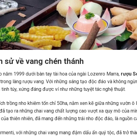
ch sử về vang chén thánh
o năm 1999 dưới bàn tay tài hoa của ngài Lozenro Marra,
rượu S
t trong làng rượu vang. Với những sáng tạo độc đáo và không ngừ
tinh túy, xứng đáng được ví như những tuyệt tác nghệ thuật.
tích trồng nho khiêm tốn chỉ 50ha, nằm xen kẽ giữa những vườn ô l
đã tạo ra những chai vang chất lượng cao vượt xa quy mô của mìn
 của thiên nhiên, đã mang đến những trái nho độc đáo, là nguồn 
rmenti, với những chai vang mang đậm dấu ấn quý tộc, đã trở thà