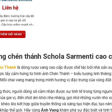
Liên hệ
by đậm, hương trái cây đỏ
gia vị cay và gỗ sồi
h. Cấu trúc mềm mượt như
nnin mạnh mẽ, hậu vị kéo
THÊM GIỎ HÀNG
ng chén thánh Schola Sarmenti cao 
én Thánh
là dòng rượu vang cao cấp được chế tác bởi nhà sản xu
ợc lấy cảm hứng từ hình ảnh Chén Thánh – biểu tượng linh thiêng 
. Mỗi chai vang mang trong mình hương vị đặc trưng của vùng đấ
g thức, người dùng sẽ cảm nhận được sự tinh tế trong từng ngụm r
ủa gia vị, đến chút ám khói nhẹ nhàng, gợi nhớ những vườn nho x
i
khéo léo kết hợp giữa truyền thống và sáng tạo hiện đại, tạo nê
 khắp thế giới. Hãy cùng
Ánh Vang
khám phá sự đặc biệt và tinh 