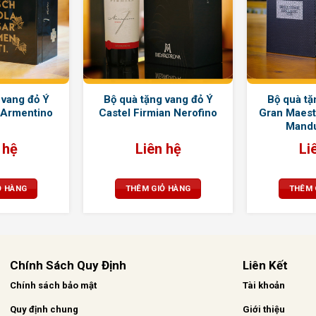
 vang đỏ Ý
Bộ quà tặng vang đỏ Ý
Bộ quà tặ
 Armentino
Castel Firmian Nerofino
Gran Maestr
Mandu
 hệ
Liên hệ
Li
Ỏ HÀNG
THÊM GIỎ HÀNG
THÊM 
Chính Sách Quy Định
Liên Kết
Chính sách bảo mật
Tài khoản
Quy định chung
Giới thiệu