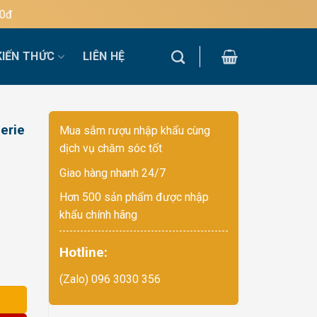
KIẾN THỨC
LIÊN HỆ
erie
Mua sắm rượu nhập khẩu cùng
dịch vụ chăm sóc tốt
Giao hàng nhanh 24/7
Hơn 500 sản phẩm được nhập
khẩu chính hãng
Hotline:
ux số lượng
(Zalo) 096 3030 356