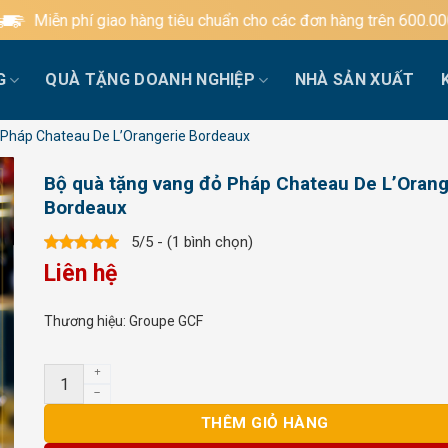
hí giao hàng tiêu chuẩn cho các đơn hàng trên 600.000đ
G
QUÀ TẶNG DOANH NGHIỆP
NHÀ SẢN XUẤT
 Pháp Chateau De L’Orangerie Bordeaux
Bộ quà tặng vang đỏ Pháp Chateau De L’Orang
Bordeaux
5/5 - (1 bình chọn)
Liên hệ
Thương hiệu:
Groupe GCF
Bộ quà tặng vang đỏ Pháp Chateau De L’Orangerie Bordea
THÊM GIỎ HÀNG