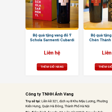
 Sparkling
Bộ quà tặng vang đỏ Ý
Bộ quà tặng
 Moscato
Schola Sarmenti Cubardi
Chén Thánh
ệ
Liên hệ
Liên
HÀNG
THÊM GIỎ HÀNG
THÊM GI
Công ty TNHH Ánh Vang
Trụ sở tại:
Liền kề 321, dịch vụ 8 Khu Mậu Lương, Phường
Kiến Hưng, Quận Hà Đông, Thành Phố Hà Nội