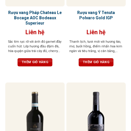
Rượu vang Pháp Chateau Le
Rượu vang Ý Tenuta
Bocage AOC Bodeaux
Polvaro Gold IGP
Superieur
Liên hệ
Liên hệ
Sắc tím rực rỡ với ánh đỏ garnet đầy
Thanh lịch, tươi mới với hương táo,
cuốn hút. L
ớp hương đầu đậm đà,
mơ, bưởi hồng, điểm nhấn hoa kim
hòa quyện giữa trái cây đỏ, cherry
ngân và tiêu trắng, vị cân bằng,
chín mọng và chút vani phức hợp,
mềm mại, hậu vị sảng khoái, dễ
kèm theo nốt cay nhẹ đầy tinh tế.
Vị
chịu.
THÊM GIỎ HÀNG
THÊM GIỎ HÀNG
rượu cân bằng, mềm mại với hậu vị
kéo dài, lưu lại cảm giác của mứt
trái cây đỏ và mocha, mang đến trải
nghiệm thưởng thức tuyệt vời.