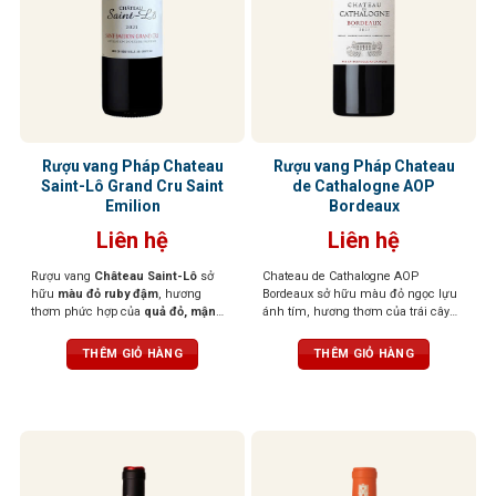
Rượu vang Pháp Chateau
Rượu vang Pháp Chateau
Saint-Lô Grand Cru Saint
de Cathalogne AOP
Emilion
Bordeaux
Liên hệ
Liên hệ
Rượu vang
Château Saint-Lô
sở
Chateau de Cathalogne AOP
hữu
màu đỏ ruby đậm
, hương
Bordeaux sở hữu màu đỏ ngọc lựu
thơm phức hợp của
quả đỏ, mận
ánh tím, hương thơm của trái cây
đen, thảo mộc,
điểm nhẹ
hương
đen chín mọng như lý chua đen,
gỗ và thuốc lá
. Khi thưởng thức, vị
việt quất và dâu rừng quyện cùng
THÊM GIỎ HÀNG
THÊM GIỎ HÀNG
rượu lan tỏa êm dịu,
tannin mượt
kẹo trái cây và mứt ngọt. Rượu mềm
mà, cân bằng tốt,
hậu vị dài
mại, đầy đặn, cấu trúc cân đối với
hậu vị kéo dài, gợi lên những tầng
hương tinh tế của trái cây tươi, quả
mọng và chút socola đen đầy hấp
dẫn