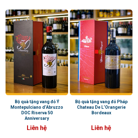
dài, mượt mà với độ chua tinh tế,
nổi bật
cấu trúc cân bằng, thanh lịch
Bộ quà tặng vang đỏ Ý
Bộ quà tặng vang đỏ Pháp
Montepulciano d’Abruzzo
Chateau De L’Orangerie
DOC Riserva 50
Bordeaux
Anniversary
Liên hệ
Liên hệ