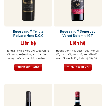
Rượu vang Ý Tenuta
Rượu vang Ý Sonoroso
Polvaro Nero D.O.C
Velvet Dolomiti IGT
Liên hệ
Liên hệ
Tenuta Polvaro Nero D.O.C. quyến rũ
Hương thơm hòa quyện của lý chua
với hương mận chín, anh đào đen,
đỏ, mâm xôi, việt quất, anh đào đỏ
cacao, thuốc lá, cà phê; vị mềm
và chút vanilla từ gỗ sồi. Vị đầy đặn,
mại, tròn đầy, hậu vị đậm đà, ấn
tannin mềm mượt, kết thúc cân
tượng khó quên
bằng. Màu sắc đỏ sâu, đậm đà,
THÊM GIỎ HÀNG
THÊM GIỎ HÀNG
cuốn hút