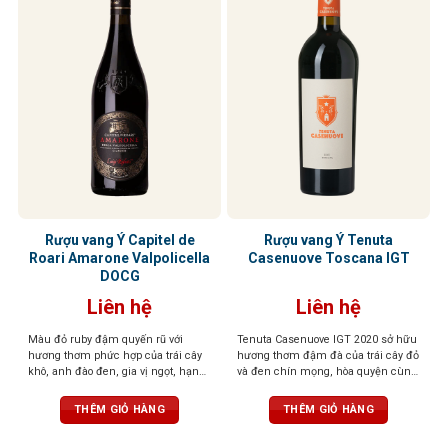
Rượu vang Ý Capitel de
Rượu vang Ý Tenuta
Roari Amarone Valpolicella
Casenuove Toscana IGT
DOCG
Liên hệ
Liên hệ
Màu đỏ ruby đậm quyến rũ với
Tenuta Casenuove IGT 2020 sở hữu
hương thơm phức hợp của trái cây
hương thơm đậm đà của trái cây đỏ
khô, anh đào đen, gia vị ngọt, hạnh
và đen chín mọng, hòa quyện cùng
nhân, điểm chút hồi nhẹ, tạo chiều
sắc thái bạc hà, khoáng chất và gia
sâu cuốn hút. Vị rượu đậm đà, dày
vị cao quý. Vị rượu đậm, tannin
THÊM GIỎ HÀNG
THÊM GIỎ HÀNG
dặn với trái cây đen, vị đất, thịt đậm
mượt mà và cân bằng, để lại hậu vị
đặc trưng Amarone. Kết thúc kéo
kéo dài với chiều sâu và sức sống