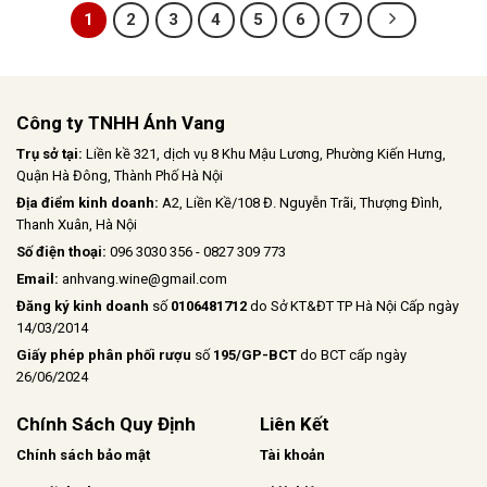
1
2
3
4
5
6
7
Công ty TNHH Ánh Vang
Trụ sở tại:
Liền kề 321, dịch vụ 8 Khu Mậu Lương, Phường Kiến Hưng,
Quận Hà Đông, Thành Phố Hà Nội
Địa điểm kinh doanh:
A2, Liền Kề/108 Đ. Nguyễn Trãi, Thượng Đình,
Thanh Xuân, Hà Nội
Số điện thoại:
096 3030 356 - 0827 309 773
Email:
anhvang.wine@gmail.com
Đăng ký kinh doanh
số
0106481712
do Sở KT&ĐT TP Hà Nội Cấp ngày
14/03/2014
Giấy phép phân phối rượu
số
195/GP-BCT
do BCT cấp ngày
26/06/2024
Chính Sách Quy Định
Liên Kết
Chính sách bảo mật
Tài khoản