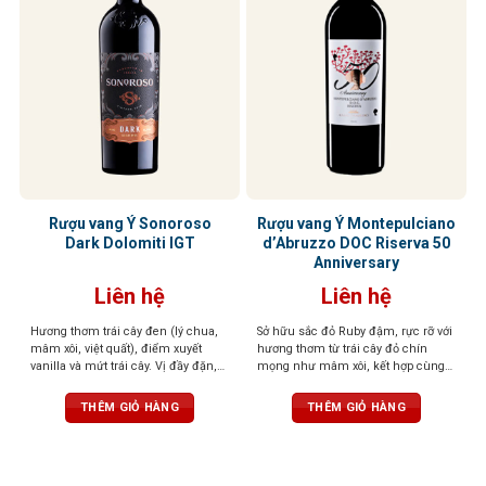
Rượu vang Ý Sonoroso
Rượu vang Ý Montepulciano
Dark Dolomiti IGT
d’Abruzzo DOC Riserva 50
Anniversary
Liên hệ
Liên hệ
Hương thơm trái cây đen (lý chua,
Sở hữu sắc đỏ Ruby đậm, rực rỡ với
mâm xôi, việt quất), điểm xuyết
hương thơm từ trái cây đỏ chín
vanilla và mứt trái cây. Vị đầy đặn,
mọng như mâm xôi, kết hợp cùng
tannin mượt, cân bằng giữa ngọt và
vani và một chút gia vị nhẹ nhàng,
chát. Sắc đỏ đậm, cuốn hút và cá
đầy quyến rũ. Vị rượu tròn trịa, cân
THÊM GIỎ HÀNG
THÊM GIỎ HÀNG
tính
bằng với cấu trúc tanin mềm mại,
hậu vị kéo dài