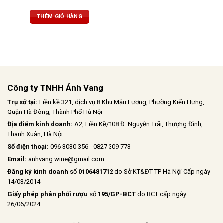
như nhung, tannin mạnh mẽ, hậu
vị kéo dài
THÊM GIỎ HÀNG
Công ty TNHH Ánh Vang
Trụ sở tại:
Liền kề 321, dịch vụ 8 Khu Mậu Lương, Phường Kiến Hưng,
Quận Hà Đông, Thành Phố Hà Nội
Địa điểm kinh doanh:
A2, Liền Kề/108 Đ. Nguyễn Trãi, Thượng Đình,
Thanh Xuân, Hà Nội
Số điện thoại:
096 3030 356 - 0827 309 773
Email:
anhvang.wine@gmail.com
Đăng ký kinh doanh
số
0106481712
do Sở KT&ĐT TP Hà Nội Cấp ngày
14/03/2014
Giấy phép phân phối rượu
số
195/GP-BCT
do BCT cấp ngày
26/06/2024