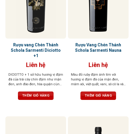
Rượu vang Chén Thánh
Rượu Vang Chén Thánh
Schola Sarmenti Diciotto
Schola Sarmenti Nauna
+1
Liên hệ
Liên hệ
DICIOTTO + 1 sở hữu hương vị đậm
Màu đỏ ruby đậm ánh tím với
đà của trái cây chín đậm như mận
hương vị đậm đà của mận đen,
đen, anh đào đen, hòa quyện cùng
mâm xôi, việt quất, vani, sô cô la và
socola đắng và gỗ sồi rang nhẹ. Vị
gia vị. Cấu trúc mạnh mẽ, cân bằng
rượu mạnh mẽ, tròn đầy, tannin
với vị chát mềm mại và dư vị trái
THÊM GIỎ HÀNG
THÊM GIỎ HÀNG
mượt mà và hậu vị kéo dài ấm áp,
cây khô kéo dài
để lại ấn tượng sâu sắc ngay từ
ngụm đầu tiên