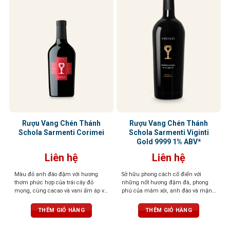
Rượu Vang Chén Thánh
Rượu Vang Chén Thánh
Schola Sarmenti Corimei
Schola Sarmenti Viginti
Gold 9999 1% ABV*
Liên hệ
Liên hệ
Màu đỏ anh đào đậm với hương
Sở hữu phong cách cổ điển với
thơm phức hợp của trái cây đỏ
những nốt hương đậm đà, phong
mọng, cùng cacao và vani ấm áp và
phú của mâm xôi, anh đào và mận,
gia vị cay nhẹ. Vị ngọt, tannin mềm
kết hợp với gợi ý tinh tế của gia vị và
mượt, dư vị cân bằng và thanh lịch
thảo mộc. Một phiên bản đặc biệt,
THÊM GIỎ HÀNG
THÊM GIỎ HÀNG
số lượng giới hạn.