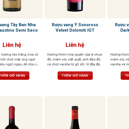
vang Tây Ban Nha
Rượu vang Ý Sonoroso
Rượu v
austino Semi Seco
Velvet Dolomiti IGT
Dark
Liên hệ
Liên hệ
i hương táo trắng, hoa cỏ
Hương thơm hòa quyện của lý chua
Hương thơm 
à một chút mật ong ngọt
đỏ, mâm xôi, việt quất, anh đào đỏ
mâm xôi, việ
ượu ngọt ngào, dễ chịu và
và chút vanilla từ gỗ sồi. Vị đầy đặn,
vanilla và m
oàn hảo, kết thúc với dư
tannin mềm mượt, kết thúc cân
tannin mượt
, để lại cảm giác mềm mại
bằng. Màu sắc đỏ sâu, đậm đà,
chát. Sắc đ
THÊM GIỎ HÀNG
THÊM GIỎ HÀNG
TH
ến rũ
cuốn hút
tính