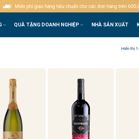
ễn phí giao hàng tiêu chuẩn cho các đơn hàng trên 600.000đ
G
QUÀ TẶNG DOANH NGHIỆP
NHÀ SẢN XUẤT
Hiển thị 