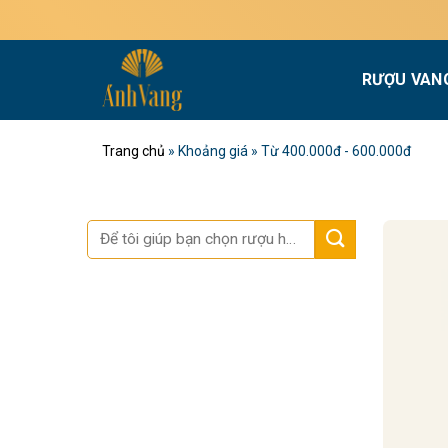
Bỏ
Mi
qua
nội
RƯỢU VAN
dung
Trang chủ
»
Khoảng giá
»
Từ 400.000đ - 600.000đ
Tìm
kiếm: