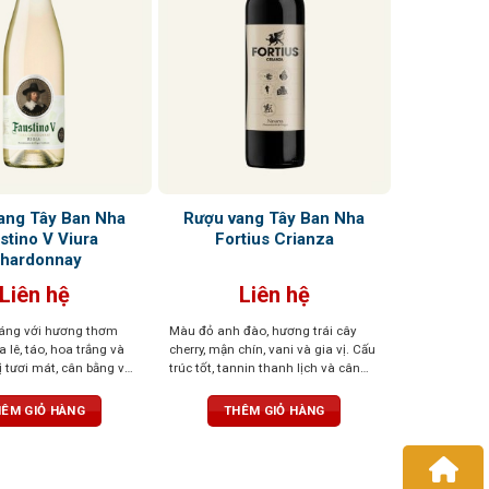
ang Tây Ban Nha
Rượu vang Tây Ban Nha
stino V Viura
Fortius Crianza
hardonnay
Liên hệ
Liên hệ
áng với hương thơm
Màu đỏ anh đào, hương trái cây
 lê, táo, hoa trắng và
cherry, mận chín, vani và gia vị. Cấu
ị tươi mát, cân bằng và
trúc tốt, tannin thanh lịch và cân
ài mãnh liệt
bằng, hậu vị không quá dài với
hương trái cây và gỗ sồi
ÊM GIỎ HÀNG
THÊM GIỎ HÀNG