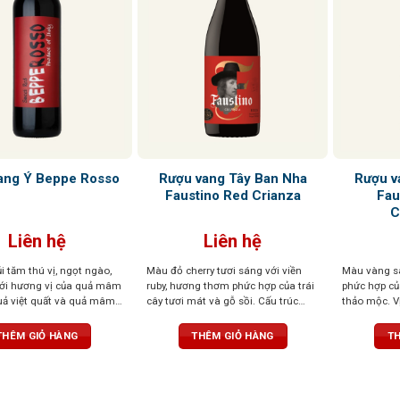
Rượu vang Tây Ban Nha
Rượu v
ang Ý Beppe Rosso
Faustino Red Crianza
Fau
C
Liên hệ
Liên hệ
i tăm thú vị, ngọt ngào,
Màu đỏ cherry tươi sáng với viền
Màu vàng s
với hương vị của quả mâm
ruby, hương thơm phức hợp của trái
phức hợp của
quả việt quất và quả mâm
cây tươi mát và gỗ sồi. Cấu trúc
thảo mộc. V
thanh lịch, hậu vị kéo dài với dư vị
hậu vị kéo d
ngọt ngào
THÊM GIỎ HÀNG
THÊM GIỎ HÀNG
TH