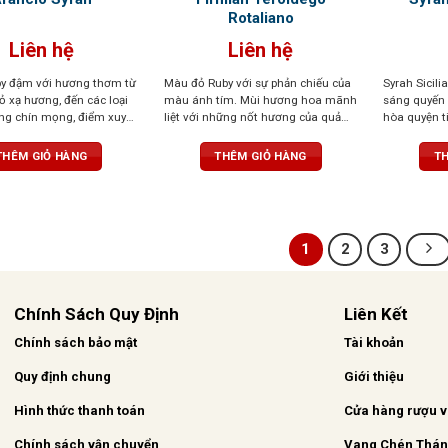
Rotaliano
Liên hệ
Liên hệ
by đậm với hương thơm từ
Màu đỏ Ruby với sự phản chiếu của
Syrah Sicil
cỏ xạ hương, đến các loại
màu ánh tím. Mùi hương hoa mãnh
sáng quyến 
ừng chín mọng, điểm xuyết
liệt với những nốt hương của quả
hòa quyện t
hương gỗ tinh tế. Tannin
dại, đặc biệt là quả việt quất, dâu
trái cây rừ
 tròn đầy cân đối, tạo
đen, quả mâm xôi
chát mịn nh
THÊM GIỎ HÀNG
THÊM GIỎ HÀNG
TH
ổng thể hài hòa
chịu, hậu vị 
tế và trọn v
1
2
3
Chính Sách Quy Định
Liên Kết
Chính sách bảo mật
Tài khoản
Quy định chung
Giới thiệu
Hình thức thanh toán
Cửa hàng rượu 
Chính sách vận chuyển
Vang Chén Thá