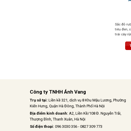
Sắc đỏ ru
tiêu đen, 
trái cây r
một chút 
mềm mượt,
nên một t
Công ty TNHH Ánh Vang
Trụ sở tại:
Liền kề 321, dịch vụ 8 Khu Mậu Lương, Phường
Kiến Hưng, Quận Hà Đông, Thành Phố Hà Nội
Địa điểm kinh doanh:
A2, Liền Kề/108 Đ. Nguyễn Trãi,
Thượng Đình, Thanh Xuân, Hà Nội
Số điện thoại:
096 3030 356 - 0827 309 773