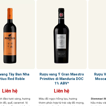
vang Tây Ban Nha
Rượu vang Ý Gran Maestro
Rượu V
rtius Red Roble
Primitivo di Manduria DOC
Moscat
1% ABV*
Liên hệ
Liên hệ
h đào tươi sáng, hương
Màu đỏ ngọc hồng lựu, hương
Stemmari Mo
hín đỏ, quế, caramel. Vị
thơm phức hợp từ trái cây đỏ mọng,
hữu màu và