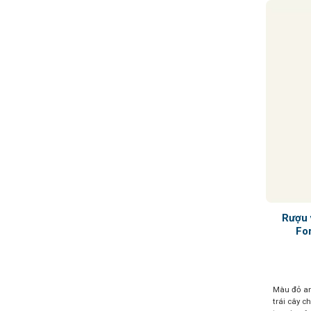
Rượu 
Fo
Màu đỏ an
trái cây c