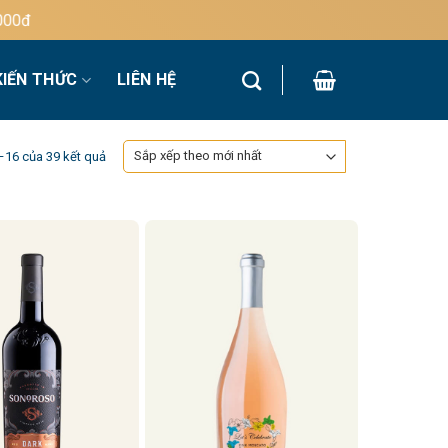
KIẾN THỨC
LIÊN HỆ
Đã
1–16 của 39 kết quả
sắp
xếp
theo
mới
nhất