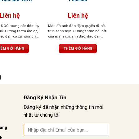
Liên hệ
Liên hệ
ia DOC mang sắc đỏ ruby
Màu đỏ anh đào đậm quyến rũ, cấu
rũ. Hương thơm ấm áp,
trúc sánh mịn. Hương thơm nổi bật
iêu đen, cỏ xạ hương và
của mâm xôi, anh đào, dâu đen
ng hoang dã. Vị vang
quyện cùng violet dịu dàng và tiêu
ư nhung, cân bằng, dễ
đen cay nồng. Khi rượu “thở” trong
ÊM GIỎ HÀNG
THÊM GIỎ HÀNG
dài, để lại ấn tượng tinh
ly, tầng hương vani và thuốc lá tinh
ẹn.
tế sẽ lan tỏa, mang đến hậu vị đậm
đà, tannin mềm mại, độ chua vừa
phải – tổng thể cân bằng, dễ uống,
kéo dài và khó quên.
Đăng Ký Nhận Tin
Đăng ký để nhận những thông tin mới
nhất từ chúng tôi
vang
nh