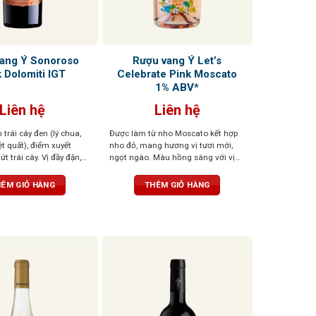
ang Ý Sonoroso
Rượu vang Ý Let’s
 Dolomiti IGT
Celebrate Pink Moscato
1% ABV*
Liên hệ
Liên hệ
trái cây đen (lý chua,
Được làm từ nho Moscato kết hợp
t quất), điểm xuyết
nho đỏ, mang hương vị tươi mới,
ứt trái cây. Vị đầy đặn,
ngọt ngào. Màu hồng sáng với vị
, cân bằng giữa ngọt và
ngọt tự nhiên từ nho, hòa quyện với
ỏ đậm, cuốn hút và cá
cherry, mâm xôi, lựu ngọt và bọt khí
ÊM GIỎ HÀNG
THÊM GIỎ HÀNG
li ti