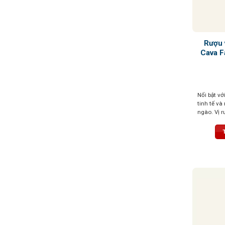
Rượu 
Cava F
Nổi bật vớ
tinh tế v
ngào. Vị r
cân bằng h
vị dài lâu
và đầy quy