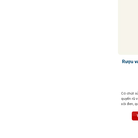
Rượu v
Có chút sủ
quyến rũ 
xôi đen, 
xôi đỏ