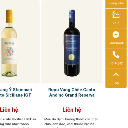
Trang chủ
Zalo
Facebook
Gọi Ngay
Top
ang Ý Stemmari
Rượu Vang Chile Canto
o Siciliane IGT
Andino Grand Reserva
Liên hệ
Liên hệ
scato Siciliane IGT
sở
Màu đỏ đậm, hương thơm của mận
ng rơm nhạt thanh
chín, anh đào, khói thuốc, bạc hà