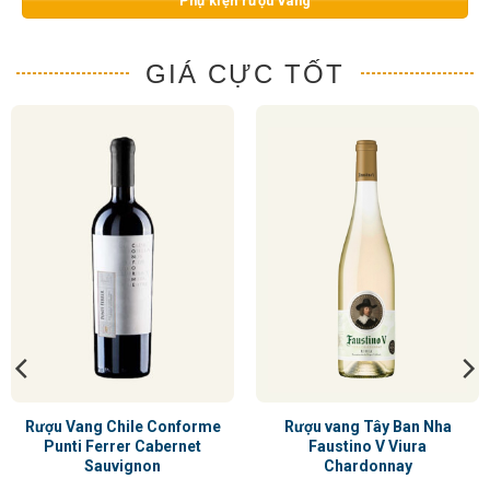
Phụ kiện rượu vang
GIÁ CỰC TỐT
 Vang Chile Conforme
Rượu vang Tây Ban Nha
R
nti Ferrer Cabernet
Faustino V Viura
Pa
Sauvignon
Chardonnay