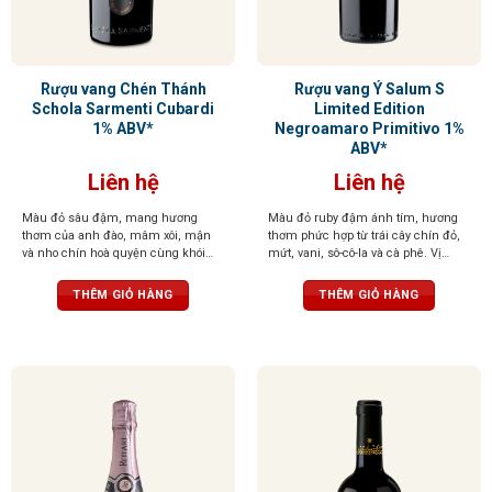
Rượu vang Chén Thánh
Rượu vang Ý Salum S
Schola Sarmenti Cubardi
Limited Edition
1% ABV*
Negroamaro Primitivo 1%
ABV*
Liên hệ
Liên hệ
Màu đỏ sâu đậm, mang hương
Màu đỏ ruby đậm ánh tím, hương
thơm của anh đào, mâm xôi, mận
thơm phức hợp từ trái cây chín đỏ,
và nho chín hoà quyện cùng khói
mứt, vani, sô-cô-la và cà phê. Vị
thuốc lá, vani và gia vị
đậm đà, tannin mềm mại, kết thúc
hài hòa và sâu lắng.
THÊM GIỎ HÀNG
THÊM GIỎ HÀNG