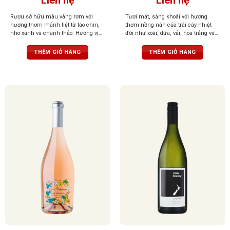
Rượu sở hữu màu vàng rơm với
Tươi mát, sảng khoái với hương
hương thơm mãnh liệt từ táo chín,
thơm nồng nàn của trái cây nhiệt
nho xanh và chanh thảo. Hương vị
đới như xoài, dứa, vải, hoa trắng và
tươi mát của chanh, cam cân bằng
mật ong. Vị ngọt dịu nhẹ, hậu vị kéo
hoàn hảo, tannin nhẹ nhàng không
dài với dư vị trái cây ngọt ngào
THÊM GIỎ HÀNG
THÊM GIỎ HÀNG
gắt, dư vị kéo dài và tinh tế