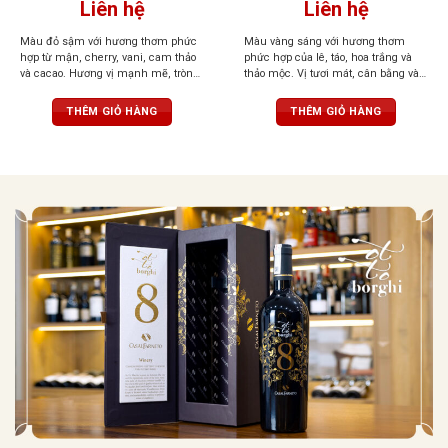
Liên hệ
Liên hệ
ỏ sậm với hương thơm phức
Màu vàng sáng với hương thơm
Rượu c
 mận, cherry, vani, cam thảo
phức hợp của lê, táo, hoa trắng và
Hương 
ao. Hương vị mạnh mẽ, tròn
thảo mộc. Vị tươi mát, cân bằng và
chín, 
đậm đà của trái cây chín, cùng
hậu vị kéo dài mãnh liệt
nhẹ, t
dẻo dai, tạo nên ấn tượng khó
ấm áp 
THÊM GIỎ HÀNG
THÊM GIỎ HÀNG
mại, kế
và than