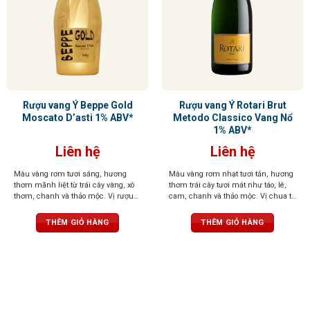
Rượu vang Ý Beppe Gold
Rượu vang Ý Rotari Brut
Moscato D’asti 1% ABV*
Metodo Classico Vang Nổ
1% ABV*
Liên hệ
Liên hệ
Màu vàng rơm tươi sáng, hương
Màu vàng rơm nhạt tươi tắn, hương
thơm mãnh liệt từ trái cây vàng, xô
thơm trái cây tươi mát như táo, lê,
thơm, chanh và thảo mộc. Vị rượu
cam, chanh và thảo mộc. Vị chua tự
thơm, ngọt dịu và dễ uống, mang
nhiên cân bằng với hương trái cây
đến trải nghiệm thú vị
và khoáng tinh tế, bọt sủi tăm mịn
THÊM GIỎ HÀNG
THÊM GIỎ HÀNG
màng