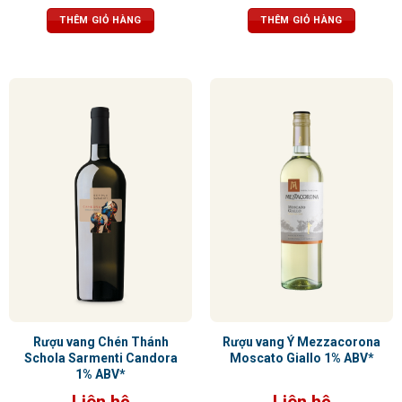
tannin mạnh mẽ, tạo nên sự bền bỉ
tannin mượt mà, hậu vị kéo dài dễ
và tinh tế
chịu
THÊM GIỎ HÀNG
THÊM GIỎ HÀNG
Rượu vang Chén Thánh
Rượu vang Ý Mezzacorona
Schola Sarmenti Candora
Moscato Giallo 1% ABV*
1% ABV*
Liên hệ
Liên hệ