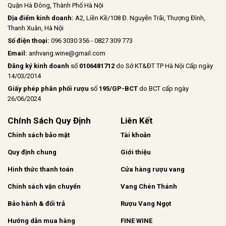
Quận Hà Đông, Thành Phố Hà Nội
Địa điểm kinh doanh:
A2, Liền Kề/108 Đ. Nguyễn Trãi, Thượng Đình,
Thanh Xuân, Hà Nội
Số điện thoại:
096 3030 356 - 0827 309 773
Email:
anhvang.wine@gmail.com
Đăng ký kinh doanh
số
0106481712
do Sở KT&ĐT TP Hà Nội Cấp ngày
14/03/2014
Giấy phép phân phối rượu
số
195/GP-BCT
do BCT cấp ngày
26/06/2024
Chính Sách Quy Định
Liên Kết
Chính sách bảo mật
Tài khoản
Quy định chung
Giới thiệu
Hình thức thanh toán
Cửa hàng rượu vang
Chính sách vận chuyển
Vang Chén Thánh
Bảo hành & đổi trả
Rượu Vang Ngọt
Hướng dẫn mua hàng
FINE WINE