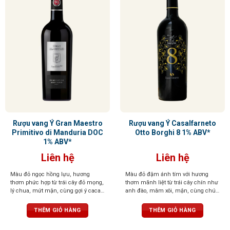
Rượu vang Ý Gran Maestro
Rượu vang Ý Casalfarneto
Primitivo di Manduria DOC
Otto Borghi 8 1% ABV*
1% ABV*
Liên hệ
Liên hệ
Màu đỏ ngọc hồng lựu, hương
Màu đỏ đậm ánh tím với hương
thơm phức hợp từ trái cây đỏ mọng,
thơm mãnh liệt từ trái cây chín như
lý chua, mứt mận, cùng gợi ý cacao,
anh đào, mâm xôi, mận, cùng chút
vani và thuốc lá. Vị đầy đặn, tròn
gia vị cay, vani, sô cô la. Vị tròn trịa,
trịa, tannin mềm mại, ngọt ngào
cân bằng, tannin mềm, dư vị dễ
THÊM GIỎ HÀNG
THÊM GIỎ HÀNG
chịu