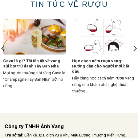
TIN TỨC VỀ RƯỢU
Cava là gì? Tất tần tật về vang
Học cách nếm rượu vang:
sủi bọt trứ danh Tây Ban Nha
Hướng dẫn cho người mới bắt
đầu
Mọi người thường nói rằng Cava là
Hãy cùng học cách nếm rượu vang
“Champagne Tây Ban Nha” bởi nó
cũng như khám phá nghệ thuật
cũng...
thưởng...
Công ty TNHH Ánh Vang
Trụ sở tại:
Liền kề 321, dịch vụ 8 Khu Mậu Lương, Phường Kiến Hưng,