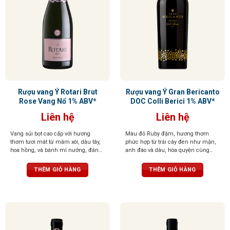
Rượu vang Ý Rotari Brut
Rượu vang Ý Gran Bericanto
Rose Vang Nổ 1% ABV*
DOC Colli Berici 1% ABV*
Liên hệ
Liên hệ
Vang sủi bọt cao cấp với hương
Màu đỏ Ruby đậm, hương thơm
thơm tươi mát từ mâm xôi, dâu tây,
phức hợp từ trái cây đen như mận,
hoa hồng, và bánh mì nướng, đánh
anh đào và dâu, hòa quyện cùng
thức giác quan. Vị chua nhẹ cân
vani, socola và gia vị. Vị đậm đà,
bằng với vị ngọt dịu, bọt mịn tan
thanh lịch, tannin mềm mại, hậu vị
THÊM GIỎ HÀNG
THÊM GIỎ HÀNG
chảy tạo cảm giác sảng khoái
ấn tượng