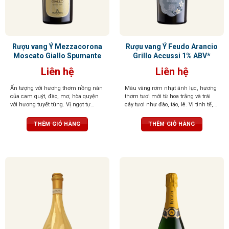
Rượu vang Ý Mezzacorona
Rượu vang Ý Feudo Arancio
Moscato Giallo Spumante
Grillo Accussi 1% ABV*
Liên hệ
Liên hệ
Ấn tượng với hương thơm nồng nàn
Màu vàng rơm nhạt ánh lục, hương
của cam quýt, đào, mơ, hòa quyện
thơm tươi mới từ hoa trắng và trái
với hương tuyết tùng. Vị ngọt tự
cây tươi như đào, táo, lê. Vị tinh tế,
nhiên, cân bằng với độ axit tươi mát,
thanh lịch và khoáng chất rõ rệt
hậu vị kéo dài với hương mật ong và
THÊM GIỎ HÀNG
THÊM GIỎ HÀNG
bánh mì nướng