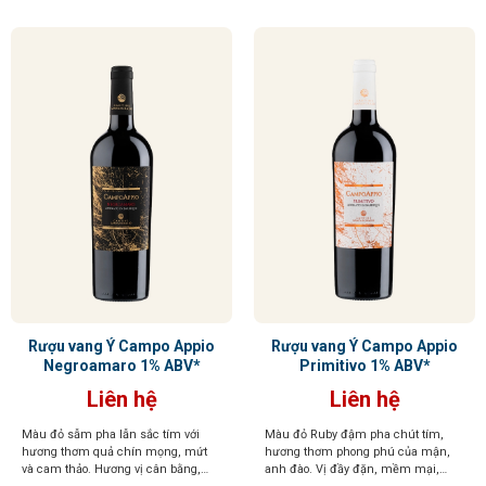
Rượu vang Ý Campo Appio
Rượu vang Ý Campo Appio
Negroamaro 1% ABV*
Primitivo 1% ABV*
Liên hệ
Liên hệ
Màu đỏ sẫm pha lẫn sắc tím với
Màu đỏ Ruby đậm pha chút tím,
hương thơm quả chín mọng, mứt
hương thơm phong phú của mận,
và cam thảo. Hương vị cân bằng,
anh đào. Vị đầy đặn, mềm mại,