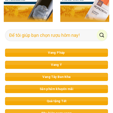
Tìm
kiếm:
Vang Pháp
Vang Ý
Vang Tây Ban Nha
Sản phẩm khuyến mãi
Quà tặng Tết