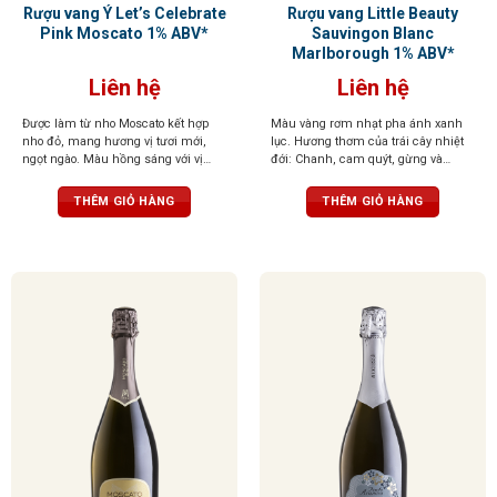
Rượu vang Ý Let’s Celebrate
Rượu vang Little Beauty
Pink Moscato 1% ABV*
Sauvingon Blanc
Marlborough 1% ABV*
Liên hệ
Liên hệ
Được làm từ nho Moscato kết hợp
Màu vàng rơm nhạt pha ánh xanh
nho đỏ, mang hương vị tươi mới,
lục. Hương thơm của trái cây nhiệt
ngọt ngào. Màu hồng sáng với vị
đới: Chanh, cam quýt, gừng và
ngọt tự nhiên từ nho, hòa quyện với
hương mật ong. Hương vị cân bằng,
cherry, mâm xôi, lựu ngọt và bọt khí
chua nhưng không gắt, thanh lịch
THÊM GIỎ HÀNG
THÊM GIỎ HÀNG
li ti
và êm dịu