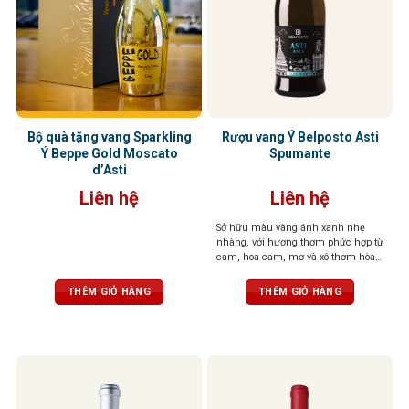
Bộ quà tặng vang Sparkling
Rượu vang Ý Belposto Asti
Ý Beppe Gold Moscato
Spumante
d’Asti
Liên hệ
Liên hệ
Sở hữu màu vàng ánh xanh nhẹ
nhàng, với hương thơm phức hợp từ
cam, hoa cam, mơ và xô thơm hòa
quyện cùng vị chua ngọt cân đối,
sủi tăm mịn màng, cân bằng hoàn
THÊM GIỎ HÀNG
THÊM GIỎ HÀNG
hảo giữa vị ngọt dịu và độ tươi mát,
mang lại cảm giác dễ chịu, tinh tế