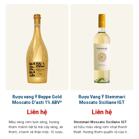
Rượu vang Ý Beppe Gold
Rượu Vang Ý Stemmari
Moscato D’asti 1% ABV*
Moscato Siciliane IGT
Liên hệ
Liên hệ
Màu vàng rơm tươi sáng, hương
Stemmari Moscato Siciliane IGT
thơm mãnh liệt từ trái cây vàng, xô
sở hữu màu vàng rơm nhạt thanh
thơm, chanh và thảo mộc. Vị rượu
thoát. Hương thơm quyến rũ của hoa
thơm, ngọt dịu và dễ uống, mang
trắng, cam quýt, đào chín. Vị ngọt