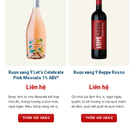
Rượu vang Ý Let’s Celebrate
Rượu vang Ý Beppe Rosso
Pink Moscato 1% ABV*
Liên hệ
Liên hệ
Được làm từ nho Moscato kết hợp
Có chút sủi tăm thú vị, ngọt ngào,
nho đỏ, mang hương vị tươi mới,
quyến rũ với hương vị của quả mâm
ngọt ngào. Màu hồng sáng với vị
xôi đen, quả việt quất và quả mâm
ngọt tự nhiên từ nho, hòa quyện với
xôi đỏ
cherry, mâm xôi, lựu ngọt và bọt khí
THÊM GIỎ HÀNG
THÊM GIỎ HÀNG
li ti