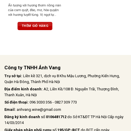
Ấn tượng với hương thơm nồng nàn
của cam quýt, đào, mơ, hòa quyện
với hương tuyết tùng. Vị ngọt tự
nhiên, cân bằng với độ axit tươi
mát, hậu vị kéo dài với hương mật
THÊM GIỎ HÀNG
ong và bánh mì nướng
Công ty TNHH Ánh Vang
Trụ sở tại:
Liền kề 321, dịch vụ 8 Khu Mậu Lương, Phường Kiến Hưng,
Quận Hà Đông, Thành Phố Hà Nội
Địa điểm kinh doanh:
A2, Liền Kề/108 Đ. Nguyễn Trãi, Thượng Đình,
Thanh Xuân, Hà Nội
Số điện thoại:
096 3030 356 - 0827 309 773
Email:
anhvang.wine@gmail.com
Đăng ký kinh doanh
số
0106481712
do Sở KT&ĐT TP Hà Nội Cấp ngày
14/03/2014
Giấy phép phân phối rượu
số
195/GP-BCT
do BCT cấp ngày