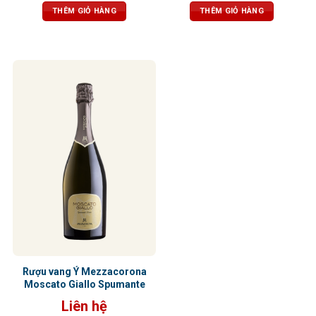
đến trải nghiệm thú vị
dịu dàng, chua nhẹ cân bằng, hậu
THÊM GIỎ HÀNG
THÊM GIỎ HÀNG
vị trái cây nhiệt đới sảng khoái, dễ
chịu.
Rượu vang Ý Mezzacorona
Moscato Giallo Spumante
Liên hệ