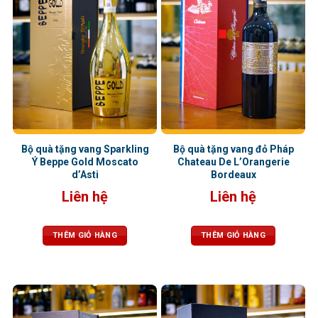
Bộ quà tặng vang Sparkling
Bộ quà tặng vang đỏ Pháp
Ý Beppe Gold Moscato
Chateau De L’Orangerie
d’Asti
Bordeaux
Liên hệ
Liên hệ
THÊM GIỎ HÀNG
THÊM GIỎ HÀNG