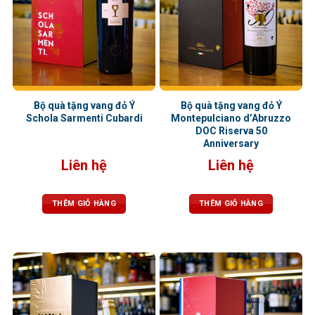
Bộ quà tặng vang đỏ Ý
Bộ quà tặng vang đỏ Ý
Schola Sarmenti Cubardi
Montepulciano d’Abruzzo
DOC Riserva 50
Anniversary
Liên hệ
Liên hệ
THÊM GIỎ HÀNG
THÊM GIỎ HÀNG