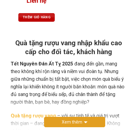
Liên hệ
THÊM GIỎ HÀNG
Quà tặng rượu vang nhập khẩu cao
cấp cho đối tác, khách hàng
Tết Nguyên Đán Ất Tỵ 2025
đang đến gần, mang
theo không khí rộn ràng và niềm vui đoàn tụ. Nhưng
giữa những chuẩn bị tất bật, việc chọn món quà biếu ý
nghĩa lại khiến không ít người băn khoăn: món quà nào
đủ sang trọng để biếu sếp, đủ chân thành để tặng
người thân, bạn bè, hay đồng nghiệp?
Quà tặng rượu vang
– với sự tinh tế và giá trị vượt
Xem thêm
thời gian – đang trở thành lựa chọn hàng đầu. Không
chỉ là món quà mang giá trị vật chất, rượu vang còn