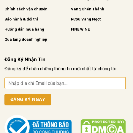
biệt chú trọng.
Chính sách vận chuyển
Vang Chén Thánh
2. Ý nghĩa tặng rượu vang trong giỏ quà
Bảo hành & đổi trả
Rượu Vang Ngọt
Tết
Hướng dẫn mua hàng
FINE WINE
Ngày nay, rượu vang nhập khẩu không chỉ là thức uống
Quà tặng doanh nghiệp
quen thuộc mà còn là lựa chọn hàng đầu trong các
set
rượu vang quà tết
. Những set quà này thường được
thiết kế hài hòa với bánh kẹo, trà, hoa quả và sự hiện
Đăng Ký Nhận Tin
diện của rượu vang trong giỏ quà không chỉ làm tăng
Đăng ký để nhận những thông tin mới nhất từ chúng tôi
tính thẩm mỹ mà còn mang nhiều ý nghĩa đặc biệt, giúp
món quà trở nên sâu sắc hơn. Vậy tại sao rượu vang
lại được ưa chuộng làm quà Tết? Dưới đây là một số ý
nghĩa tiêu biểu mà món quà này mang lại:
Màu đỏ của vang tượng trưng cho may mắn:
Màu
đỏ đã là biểu tượng của sự may mắn và thịnh vượng
trong văn hóa Á Đông. Sắc đỏ hiện diện khắp nơi trong
dịp Tết, từ trang phục, đồ trang trí, đến phong bao lì