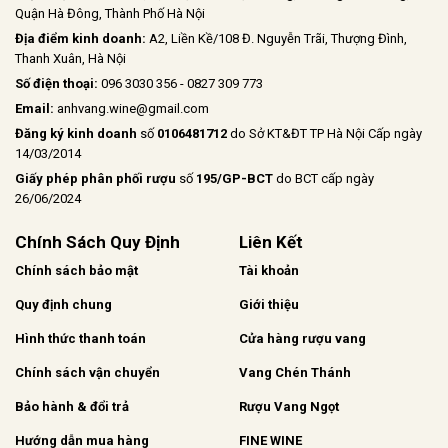
Quận Hà Đông, Thành Phố Hà Nội
Địa điểm kinh doanh:
A2, Liền Kề/108 Đ. Nguyễn Trãi, Thượng Đình,
Thanh Xuân, Hà Nội
Số điện thoại:
096 3030 356 - 0827 309 773
Email:
anhvang.wine@gmail.com
Đăng ký kinh doanh
số
0106481712
do Sở KT&ĐT TP Hà Nội Cấp ngày
14/03/2014
Giấy phép phân phối rượu
số
195/GP-BCT
do BCT cấp ngày
26/06/2024
Chính Sách Quy Định
Liên Kết
Chính sách bảo mật
Tài khoản
Quy định chung
Giới thiệu
Hình thức thanh toán
Cửa hàng rượu vang
Chính sách vận chuyển
Vang Chén Thánh
Bảo hành & đổi trả
Rượu Vang Ngọt
Hướng dẫn mua hàng
FINE WINE