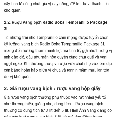
cây tinh tế cùng chút gia vị cay nồng, để lại dư vị thanh lịch,
khó quên.
2.2. Rượu vang bịch Radio Boka Tempranillo Package
3L
Từ những trái nho Tempranillo chín mọng được tuyển chọn
kỹ lưỡng, vang bịch Radio Boka Tempranillo Package 3L
mang đến hương thơm mãnh liệt mà tinh tế, gợi nhớ hương vị
anh đào đỏ, dâu tây, mận hòa quyện cùng chút quế và vani
ngọt ngào. Khi thưởng thức, vị rượu vừa chát nhẹ vừa êm dịu,
cân bằng hoàn hảo giữa vị chua và tannin mềm mại, lan tỏa
dư vị khó quên.
3. Giá rượu vang bịch / rượu vang hộp giấy
Giá rượu vang bịch thường phụ thuộc vào rất nhiều yếu tố
như thương hiệu, giống nho, dung tích,… Rượu vang bịch
thường có dung tích từ 3 lít đến 5 lít. Hiện Ánh Vang đang có
sẵn các loại rượu vang bịch 3 lít có giá dao động trong