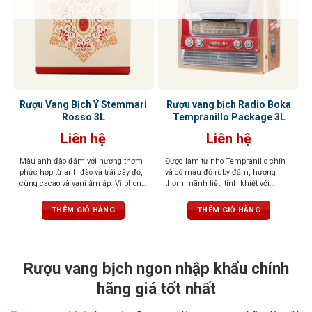
Rượu Vang Bịch Ý Stemmari
Rượu vang bịch Radio Boka
Rosso 3L
Tempranillo Package 3L
Liên hệ
Liên hệ
Màu anh đào đậm với hương thơm
Được làm từ nho Tempranillo chín
phức hợp từ anh đào và trái cây đỏ,
và có màu đỏ ruby đậm, hương
cùng cacao và vani ấm áp. Vị phong
thơm mãnh liệt, tinh khiết với
phú, dữ dội, tannin mềm mượt, dư
hương anh đào đỏ, dâu tây, mận và
vị cân bằng và thanh lịch
gia vị ngọt như quế, vani. Cân bằng
THÊM GIỎ HÀNG
THÊM GIỎ HÀNG
hoàn hảo giữa axit và tannin mềm
mịn
Rượu vang bịch ngon nhập khẩu chính
hãng giá tốt nhất