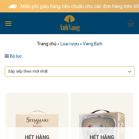
Bỏ
Miễn phí giao hàng tiêu chuẩn cho các đơn hàng trên 600
qua
nội
dung
Trang chủ
»
Loại rượu
»
Vang Bịch
Bộ lọc
HẾT HÀNG
HẾT HÀNG