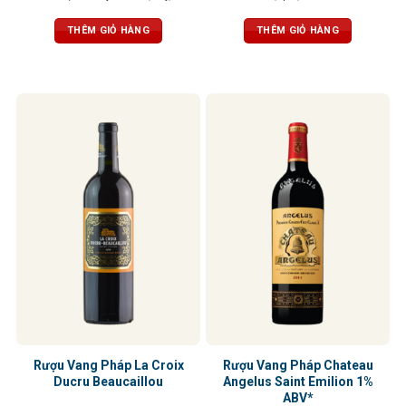
hương hoa và socola. Hương vị có
mượt mà, cân bằng hoàn hảo, dư vị
cấu trúc tập trung vị tannin tao nhã,
kéo dài và phức hợp
THÊM GIỎ HÀNG
THÊM GIỎ HÀNG
vững chắc, dư vị kéo dài bền bỉ
Rượu Vang Pháp La Croix
Rượu Vang Pháp Chateau
Ducru Beaucaillou
Angelus Saint Emilion 1%
ABV*