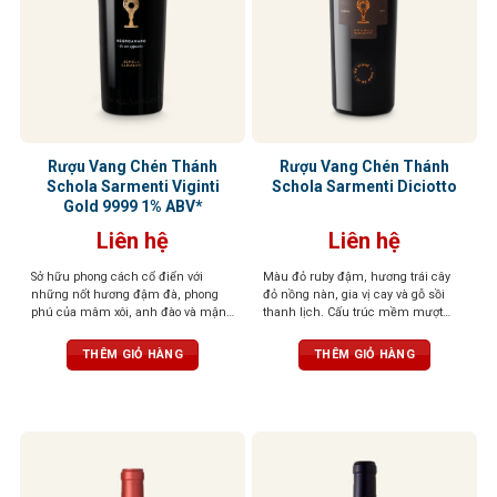
Rượu Vang Chén Thánh
Rượu Vang Chén Thánh
Schola Sarmenti Viginti
Schola Sarmenti Diciotto
Gold 9999 1% ABV*
Liên hệ
Liên hệ
Sở hữu phong cách cổ điển với
Màu đỏ ruby đậm, hương trái cây
những nốt hương đậm đà, phong
đỏ nồng nàn, gia vị cay và gỗ sồi
phú của mâm xôi, anh đào và mận,
thanh lịch. Cấu trúc mềm mượt
kết hợp với gợi ý tinh tế của gia vị và
như nhung, tannin mạnh mẽ, hậu
thảo mộc. Một phiên bản đặc biệt,
vị kéo dài
THÊM GIỎ HÀNG
THÊM GIỎ HÀNG
số lượng giới hạn.