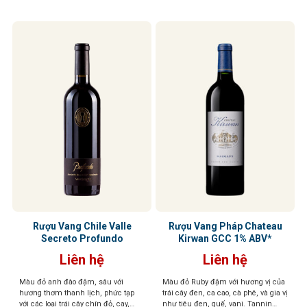
James Suckling
kéo dài
Rượu Vang Chile Valle
Rượu Vang Pháp Chateau
Secreto Profundo
Kirwan GCC 1% ABV*
Liên hệ
Liên hệ
Màu đỏ anh đào đậm, sâu với
Màu đỏ Ruby đậm với hương vị của
hương thơm thanh lịch, phức tạp
trái cây đen, ca cao, cà phê, và gia vị
với các loại trái cây chín đỏ, cay,
như tiêu đen, quế, vani. Tannin