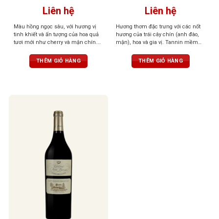
Liên hệ
Liên hệ
Màu hồng ngọc sâu, với hương vị
Hương thơm đặc trưng với các nốt
tinh khiết và ấn tượng của hoa quả
hương của trái cây chín (anh đào,
tươi mới như cherry và mận chín.
mận), hoa và gia vị. Tannin mềm
Tannin dẻo dai, kết thúc nồng nàn,
mại, Vị rượu phong phú, mạnh mẽ
dai dẳng với độ chua ấn tượng
với sự cân bằng giữa độ chua và độ
THÊM GIỎ HÀNG
THÊM GIỎ HÀNG
ngọt, để lại hậu vị dài lâu.