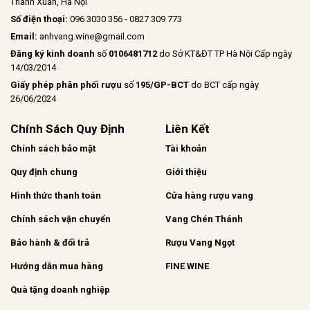
Thanh Xuân, Hà Nội
Số điện thoại:
096 3030 356 - 0827 309 773
Email:
anhvang.wine@gmail.com
Đăng ký kinh doanh
số
0106481712
do Sở KT&ĐT TP Hà Nội Cấp ngày
14/03/2014
Giấy phép phân phối rượu
số
195/GP-BCT
do BCT cấp ngày
26/06/2024
Chính Sách Quy Định
Liên Kết
Chính sách bảo mật
Tài khoản
Quy định chung
Giới thiệu
Hình thức thanh toán
Cửa hàng rượu vang
Chính sách vận chuyển
Vang Chén Thánh
Bảo hành & đổi trả
Rượu Vang Ngọt
Hướng dẫn mua hàng
FINE WINE
Quà tặng doanh nghiệp