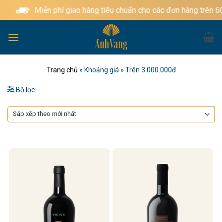
Bỏ
Miễn phí giao hàng tiêu chuẩn cho các đơn hàng trên 60
qua
nội
dung
Trang chủ
»
Khoảng giá
»
Trên 3.000.000đ
Bộ lọc