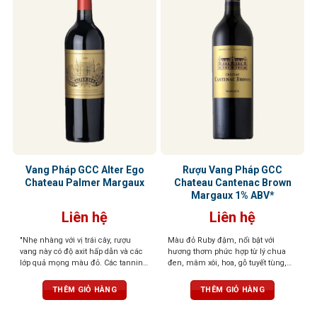
Vang Pháp GCC Alter Ego
Rượu Vang Pháp GCC
Chateau Palmer Margaux
Chateau Cantenac Brown
Margaux 1% ABV*
Liên hệ
Liên hệ
"Nhẹ nhàng với vị trái cây, rượu
Màu đỏ Ruby đậm, nổi bật với
vang này có độ axit hấp dẫn và các
hương thơm phức hợp từ lý chua
lớp quả mọng màu đỏ. Các tannin
đen, mâm xôi, hoa, gỗ tuyết tùng,
mượt mà, màu sắc bị chi phối bởi
thuốc lá và vani. Cấu trúc đầy đặn
trái cây của rượu vang, chứa nhiều
với tannin mịn, vị trái cây đen chín,
THÊM GIỎ HÀNG
THÊM GIỎ HÀNG
axit và sẽ sớm sẵn sàng cho mọi
cam thảo và socola. Độ chua cân
bữa tiệc. " - (RV) (3/2016) 90 điểm
bằng mang lại sự tươi mới, hậu vị