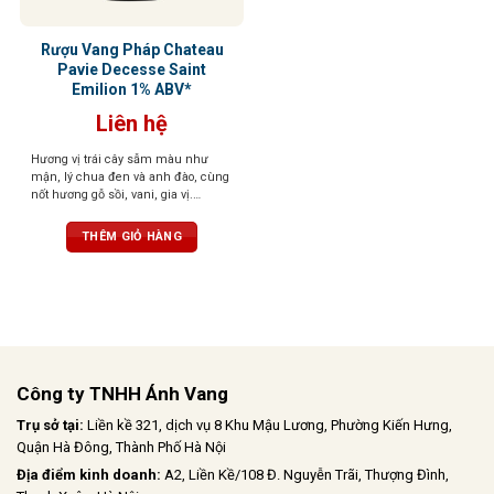
Rượu Vang Pháp Chateau
Pavie Decesse Saint
Emilion 1% ABV*
Liên hệ
Hương vị trái cây sẫm màu như
mận, lý chua đen và anh đào, cùng
nốt hương gỗ sồi, vani, gia vị.
Tannin mượt mà, hậu vị kéo dài,
cân bằng giữa độ chua và độ tròn,
THÊM GIỎ HÀNG
mang đến trải nghiệm hài hòa
Công ty TNHH Ánh Vang
Trụ sở tại:
Liền kề 321, dịch vụ 8 Khu Mậu Lương, Phường Kiến Hưng,
Quận Hà Đông, Thành Phố Hà Nội
Địa điểm kinh doanh:
A2, Liền Kề/108 Đ. Nguyễn Trãi, Thượng Đình,