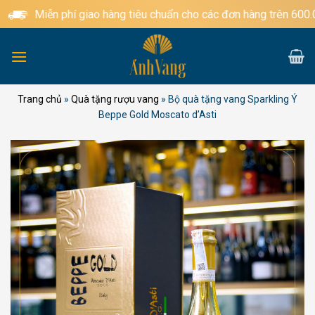
Bỏ
Miễn phí giao hàng tiêu chuẩn cho các đơn hàng trên 600.00
qua
nội
dung
Trang chủ
»
Quà tặng rượu vang
»
Bộ quà tặng vang Sparkling Ý
Beppe Gold Moscato d’Asti