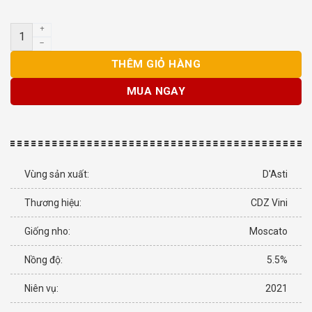
Bộ quà tặng vang Sparkling Ý Beppe Gold Moscato d’Asti số lư
THÊM GIỎ HÀNG
MUA NGAY
Vùng sản xuất:
D'Asti
Thương hiệu:
CDZ Vini
Giống nho:
Moscato
Nồng độ:
5.5%
Niên vụ:
2021