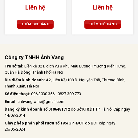
Liên hệ
Liên hệ
THÊM GIỎ HÀNG
THÊM GIỎ HÀNG
Công ty TNHH Ánh Vang
Trụ sở tại:
Liền kề 321, dịch vụ 8 Khu Mậu Lương, Phường Kiến Hưng,
Quận Hà Đông, Thành Phố Hà Nội
Địa điểm kinh doanh:
A2, Liền Kề/108 Đ. Nguyễn Trãi, Thượng Đình,
Thanh Xuân, Hà Nội
Số điện thoại:
096 3030 356 - 0827 309 773
Email:
anhvang.wine@gmail.com
Đăng ký kinh doanh
số
0106481712
do Sở KT&ĐT TP Hà Nội Cấp ngày
14/03/2014
Giấy phép phân phối rượu
số
195/GP-BCT
do BCT cấp ngày
26/06/2024