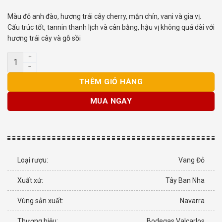
Màu đỏ anh đào, hương trái cây cherry, mận chín, vani và gia vị.
Cấu trúc tốt, tannin thanh lịch và cân bằng, hậu vị không quá dài với
hương trái cây và gỗ sồi
Rượu vang Tây Ban Nha Fortius Crianza số lượng
THÊM GIỎ HÀNG
MUA NGAY
Loại rượu:
Vang Đỏ
Xuất xứ:
Tây Ban Nha
Vùng sản xuất:
Navarra
Thương hiệu:
Bodegas Valcarlos