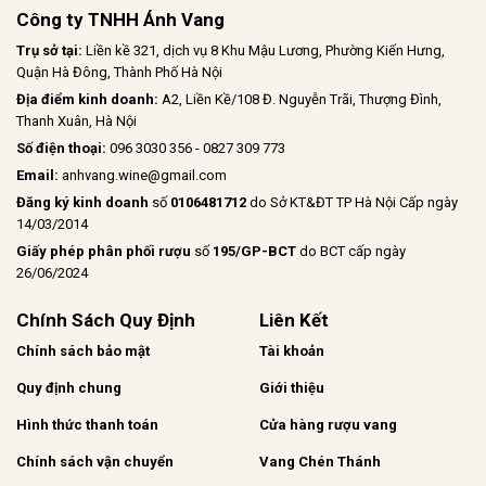
Công ty TNHH Ánh Vang
Trụ sở tại:
Liền kề 321, dịch vụ 8 Khu Mậu Lương, Phường Kiến Hưng,
Quận Hà Đông, Thành Phố Hà Nội
Địa điểm kinh doanh:
A2, Liền Kề/108 Đ. Nguyễn Trãi, Thượng Đình,
Thanh Xuân, Hà Nội
Số điện thoại:
096 3030 356 - 0827 309 773
Email:
anhvang.wine@gmail.com
Đăng ký kinh doanh
số
0106481712
do Sở KT&ĐT TP Hà Nội Cấp ngày
14/03/2014
Giấy phép phân phối rượu
số
195/GP-BCT
do BCT cấp ngày
26/06/2024
Chính Sách Quy Định
Liên Kết
Chính sách bảo mật
Tài khoản
Quy định chung
Giới thiệu
Hình thức thanh toán
Cửa hàng rượu vang
Chính sách vận chuyển
Vang Chén Thánh