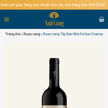
Bỏ
ễn phí giao hàng tiêu chuẩn cho các đơn hàng trên 600.000đ
qua
nội
dung
Trang chủ
»
Rượu vang
»
Rượu vang Tây Ban Nha Fortius Crianza