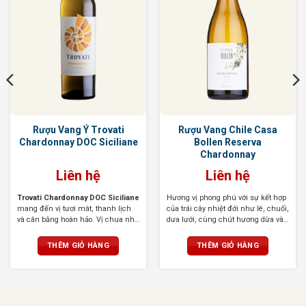
Rượu Vang Ý Trovati
Rượu Vang Chile Casa
Chardonnay DOC Siciliane
Bollen Reserva
Chardonnay
Liên hệ
Liên hệ
Trovati Chardonnay DOC Siciliane
Hương vị phong phú với sự kết hợp
mang đến vị tươi mát, thanh lịch
của trái cây nhiệt đới như lê, chuối,
và cân bằng hoàn hảo. Vị chua nhẹ
dưa lưới, cùng chút hương dừa và
nhàng, kết hợp cùng hương trái
hạt dẻ. Hương hoa trắng như hoa
cây ngọt ngào và hậu vị kéo dài, để
đào hoặc hoa cam tạo nên cảm
THÊM GIỎ HÀNG
THÊM GIỎ HÀNG
lại ấn tượng khó phai trong lòng
giác tươi mới và hấp dẫn
người thưởng thức.