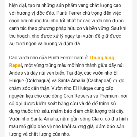
hiện đại, tạo ra những sản phẩm vang chất lượng cao
với hương vị độc đáo. Punti Ferrer chú trọng đến việc
chọn lựa những trái nho tốt nhất từ các vườn nho được
canh tác theo phương pháp hữu cơ và bền vững. Sau khi
thu hoạch, nho được xử lý ngay tại vườn để giữ được
sự tươi ngon và hương vị đậm đà.
Các vườn nho của Punti Ferrer nằm ở
Thung lũng
Rapel
,
một vùng trũng màu mỡ hình thành giữa dãy núi
Andes và dãy núi ven biển. Tại đây, các vườn nho El
Huique (Colchagua) và Santa Amalia (Cachapoal) được
chăm sóc cẩn thận. Vườn nho El Huique cung cấp
nguyên liệu cho các dòng Gran Reserva và Premium, nơi
cỏ dại được kiểm soát bằng cừu và dê để tránh sử
dụng thuốc trừ sâu, nhằm bảo đảm chất lượng trái cây.
Vườn nho Santa Amalia, nằm gần sông Claro, có địa hình
màu mỡ giúp bảo vệ nho khỏi sương giá, đảm bảo sản
lượng và chất lượng của nho.