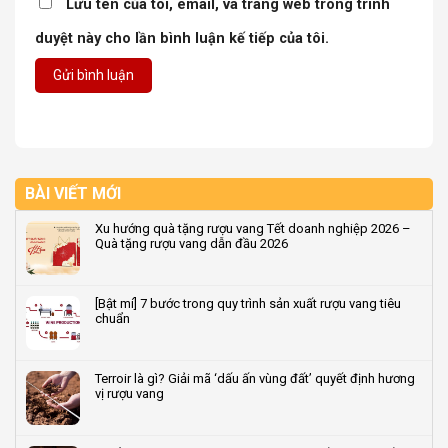
Lưu tên của tôi, email, và trang web trong trình
duyệt này cho lần bình luận kế tiếp của tôi.
BÀI VIẾT MỚI
Xu hướng quà tặng rượu vang Tết doanh nghiệp 2026 –
Quà tặng rượu vang dẫn đầu 2026
Không
có
bình
[Bật mí] 7 bước trong quy trình sản xuất rượu vang tiêu
luận
chuẩn
ở
Xu
Không
hướng
có
quà
bình
Terroir là gì? Giải mã ‘dấu ấn vùng đất’ quyết định hương
tặng
luận
vị rượu vang
rượu
ở
vang
[Bật
Không
Tết
mí]
có
doanh
7
bình