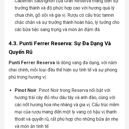
Cabernet Sauvignon của Gran Reserva mang đến sự
trưởng thành và độ phức hợp cao với hương quả lý
chua chín, gỗ sồi và gia vị. Rượu có cấu trúc tannin
chắc chắn và sự trưởng thành hoàn hảo, lý tưởng cho
các bữa tiệc sang trọng và món ăn đậm đà.
4.3. Punti Ferrer Reserva: Sự Đa Dạng Và
Quyến Rũ
Punti Ferrer Reserva
là dòng vang đa dạng, với năm
chai chính, mỗi loại đều thể hiện sự tinh tế và sự phong
phú trong hương vị:
Pinot Noir
: Pinot Noir trong Reserva nổi bật với
hương trái cây đỏ như dâu tây và anh đào, cùng với
các nốt hương hoa nhẹ nhàng và gia vị. Cấu trúc mềm
mại của rượu mang đến một ly vang có hậu vị thanh
thoát và quyến rũ, rất phù hợp cho những bữa ăn nhẹ
và món ăn tinh tế.