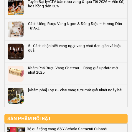
Tuyển Đại lý/CTV bán rượu vang & quà Tết 2026 – Vốn 0đ,
nghiệp
bước
luận
hoa hồng đến 50%
2026
trong
ở
–
quy
Terroir
Không
Quà
trình
là
có
tặng
sản
gì?
bình
Cách Uống Rượu Vang Ngon & Đúng Điệu – Hướng Dẫn
rượu
xuất
Giải
luận
Từ A-Z
vang
rượu
mã
ở
dẫn
vang
‘dấu
Tuyển
Không
đầu
tiêu
ấn
Đại
có
2026
chuẩn
vùng
lý/CTV
bình
5+ Cách nhận biết vang ngọt vang chát đơn giản và hiệu
đất’
bán
luận
quả
quyết
rượu
ở
định
vang
Cách
Không
hương
&
Uống
có
vị
quà
Rượu
bình
Khám Phá Rượu Vang Chateau – Bảng giá update mới
rượu
Tết
Vang
luận
nhất 2025
vang
2026
Ngon
ở
–
&
5+
Không
Vốn
Đúng
Cách
có
0đ,
Điệu
nhận
bình
[Khám phá] Top 6+ chai vang tươi mát giải nhiệt ngày hè!
hoa
–
biết
luận
hồng
Hướng
vang
ở
Không
đến
Dẫn
ngọt
Khám
có
50%
Từ
vang
Phá
bình
A-
chát
Rượu
luận
Z
đơn
Vang
ở
giản
Chateau
[Khám
SẢN PHẨM NỔI BẬT
và
–
phá]
hiệu
Bảng
Top
Bộ quà tặng vang đỏ Ý Schola Sarmenti Cubardi
quả
giá
6+