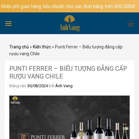
Bỏ
í giao hàng tiêu chuẩn cho các đơn hàng trên 600.000đ
qua
nội
dung
Trang chủ
»
Kiến thức
»
Punti Ferrer – Biểu tượng đẳng cấp
rượu vang Chile
PUNTI FERRER – BIỂU TƯỢNG ĐẲNG CẤP
RƯỢU VANG CHILE
Đăng vào
30/08/2024
bởi
Ánh Vang