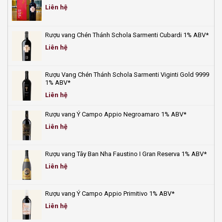
update
chai
Liên hệ
mới
vang
nhất
tươi
2025
mát
Rượu vang Chén Thánh Schola Sarmenti Cubardi 1% ABV*
giải
nhiệt
Liên hệ
ngày
hè!
Rượu Vang Chén Thánh Schola Sarmenti Viginti Gold 9999
1% ABV*
Liên hệ
Rượu vang Ý Campo Appio Negroamaro 1% ABV*
Liên hệ
Rượu vang Tây Ban Nha Faustino I Gran Reserva 1% ABV*
Liên hệ
Rượu vang Ý Campo Appio Primitivo 1% ABV*
Liên hệ