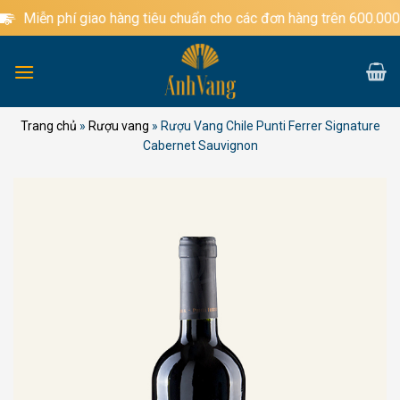
Bỏ
Miễn phí giao hàng tiêu chuẩn cho các đơn hàng trên 600.000đ
qua
nội
dung
Trang chủ
»
Rượu vang
»
Rượu Vang Chile Punti Ferrer Signature
Cabernet Sauvignon