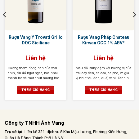
Rượu Vang Ý Trovati Grillo
Rượu Vang Pháp Chateau
DOC Siciliane
Kirwan GCC 1% ABV*
Liên hệ
Liên hệ
Hương thơm nồng nàn của xoài
Màu đỏ Ruby đậm với hương vị của
chín, đu đủ ngọt ngào, hoa nhài
trái cây đen, ca cao, cà phê, và gia
thanh tao và một chút hương hoa
vị như tiêu đen, quế, vani. Tannin
trắng dịu nhẹ, cấu trúc tốt, hài hòa
mượt mà, cân bằng hoàn hảo, dư vị
và đầy lôi cuốn
kéo dài và phức hợp
THÊM GIỎ HÀNG
THÊM GIỎ HÀNG
Công ty TNHH Ánh Vang
Trụ sở tại:
Liền kề 321, dịch vụ 8 Khu Mậu Lương, Phường Kiến Hưng,
Quận Hà Đông, Thành Phố Hà Nội