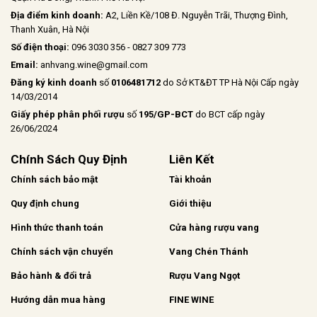
Địa điểm kinh doanh:
A2, Liền Kề/108 Đ. Nguyễn Trãi, Thượng Đình,
Thanh Xuân, Hà Nội
Số điện thoại:
096 3030 356 - 0827 309 773
Email:
anhvang.wine@gmail.com
Đăng ký kinh doanh
số
0106481712
do Sở KT&ĐT TP Hà Nội Cấp ngày
14/03/2014
Giấy phép phân phối rượu
số
195/GP-BCT
do BCT cấp ngày
26/06/2024
Chính Sách Quy Định
Liên Kết
Chính sách bảo mật
Tài khoản
Quy định chung
Giới thiệu
Hình thức thanh toán
Cửa hàng rượu vang
Chính sách vận chuyển
Vang Chén Thánh
Bảo hành & đổi trả
Rượu Vang Ngọt
Hướng dẫn mua hàng
FINE WINE