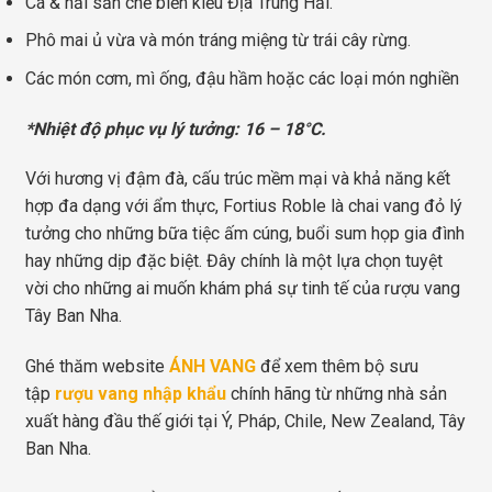
Cá & hải sản chế biến kiểu Địa Trung Hải.
Phô mai ủ vừa và món tráng miệng từ trái cây rừng.
Các món cơm, mì ống, đậu hầm hoặc các loại món nghiền
*Nhiệt độ phục vụ lý tưởng: 16 – 18°C.
Với hương vị đậm đà, cấu trúc mềm mại và khả năng kết
hợp đa dạng với ẩm thực, Fortius Roble là chai vang đỏ lý
tưởng cho những bữa tiệc ấm cúng, buổi sum họp gia đình
hay những dịp đặc biệt. Đây chính là một lựa chọn tuyệt
vời cho những ai muốn khám phá sự tinh tế của rượu vang
Tây Ban Nha.
Ghé thăm website
ÁNH VANG
để xem thêm bộ sưu
tập
rượu vang nhập khẩu
chính hãng từ những nhà sản
xuất hàng đầu thế giới tại Ý, Pháp, Chile, New Zealand, Tây
Ban Nha.