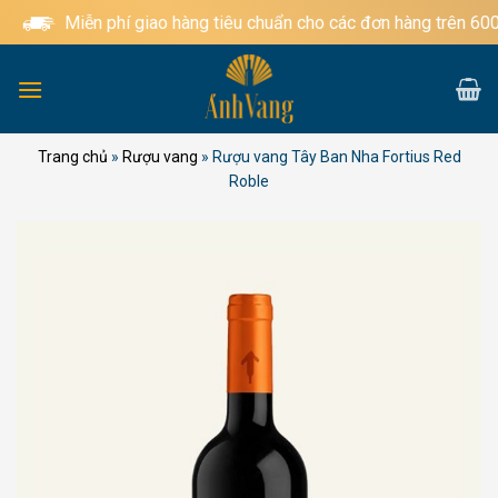
Bỏ
Miễn phí giao hàng tiêu chuẩn cho các đơn hàng trên 600.
qua
nội
dung
Trang chủ
»
Rượu vang
»
Rượu vang Tây Ban Nha Fortius Red
Roble