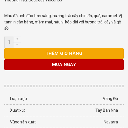
Thương hiệu:
Bodegas Valcarlos
Màu đỏ anh đào tươi sáng, hương trái cây chín đỏ, quế, caramel. Vị
tannin cân bằng, mềm mại, hậu vị kéo dài với hương trái cây và gỗ
sồi
Rượu vang Tây Ban Nha Fortius Red Roble số lượng
THÊM GIỎ HÀNG
MUA NGAY
Loại rượu:
Vang Đỏ
Xuất xứ:
Tây Ban Nha
Vùng sản xuất:
Navarra