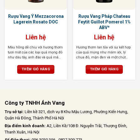
Rượu Vang Ý Mezzacorona
Rượu Vang Pháp Chateau
Lagerein Rosato DOC
Feytit Guillot Pomerol 1%
ABV*
Liên hệ
Liên hệ
Màu hồng dễ chịu với hương thơm
Hương thơm lan tỏa với sự kết hợp
tươi mát của các loại quả mọng đỏ
của quả mọng như mâm xôi, lý
như dâu tây, anh đào và quả mâm
chua đỏ, mận đen và một chút
xôi. Xen lẫn chút hương cam quýt,
hương gỗ sồi, vani cùng gia vị cay
gia vị nhẹ nhàng và thoang thoảng
nhẹ. Mượt mà, tròn trịa với tannin
THÊM GIỎ HÀNG
THÊM GIỎ HÀNG
mùi thơm của hoa hồng. Cấu trúc
mềm mại, hậu vị kéo dài tinh tế
nhẹ nhàng, cân bằng, hậu vị kéo
dài, sảng khoái
Công ty TNHH Ánh Vang
Trụ sở tại:
Liền kề 321, dịch vụ 8 Khu Mậu Lương, Phường Kiến Hưng,
Quận Hà Đông, Thành Phố Hà Nội
Địa điểm kinh doanh:
A2, Liền Kề/108 Đ. Nguyễn Trãi, Thượng Đình,
Thanh Xuân, Hà Nội
Số điện thoại:
096 3030 356 - 0827 309 773